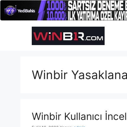
İçeriğe
atla
Winbir Yasaklanab
Winbir Kullanıcı İnce