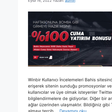
Eylül 16, 2022
Yazarı:
admin
Winbir Kullanıcı İncelemeleri Bahis sitesi
erişerek sitenin sunduğu promosyonlar ve h
kullanıcılar ve üye olmak isteyenler Twitt
bilgilendirmelere de gidiyorlar. Diğer bir 
ağlar üzerinden ulaşmaktır. Bildiğiniz gibi T
almayı tercih …
Devamını oku…