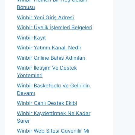
Bonusu
Winbir Yeni Giriş Adresi
Winbir Üyelik İşlemleri Belgeleri
Winbir Kayıt
Winbir Yatırım Kanalı Nedir
Winbir Online Bahis Adımları
Winbir İletişim Ve Destek
Yöntemleri
Winbir Basketbolu Ve Gelirinin
Devamı
Winbir Canlı Destek Ekibi
Winbir Kaydettirmek Ne Kadar
Sürer
Winbir Web Sitesi Güvenilir Mi