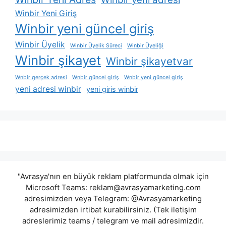
Winbir Yeni Giriş
Winbir yeni güncel giriş
Winbir Üyelik
Winbir Üyelik Süreci
Winbir Üyeliği
Winbir şikayet
Winbir şikayetvar
Wnbir gerçek adresi
Wnbir güncel giriş
Wnbir yeni güncel giriş
yeni adresi winbir
yeni giris winbir
"Avrasya'nın en büyük reklam platformunda olmak için
Microsoft Teams:
reklam@avrasyamarketing.com
adresimizden veya Telegram: @Avrasyamarketing
adresimizden irtibat kurabilirsiniz. (Tek iletişim
adreslerimiz teams / telegram ve mail adresimizdir.