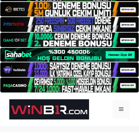
İçeriğe
atla
Menü