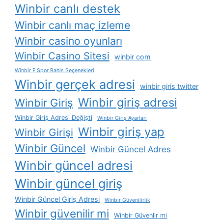
Winbir canlı destek
Winbir canlı maç izleme
Winbir casino oyunları
Winbir Casino Sitesi
winbir com
Winbir E Spor Bahis Seçenekleri
Winbir gerçek adresi
winbir giris twitter
Winbir giriş adresi
Winbir Giriş
Winbir Giriş Adresi Değişti
Winbir Giriş Ayarları
Winbir giriş yap
Winbir Girişi
Winbir Güncel
Winbir Güncel Adres
Winbir güncel adresi
Winbir güncel giriş
Winbir Güncel Giriş Adresi
Winbir Güvenilirlik
Winbir güvenilir mi
Winbir Güvenlir mi