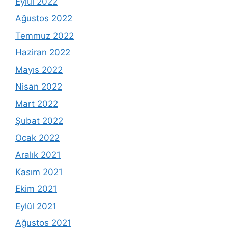
Eylül 2022
Ağustos 2022
Temmuz 2022
Haziran 2022
Mayıs 2022
Nisan 2022
Mart 2022
Şubat 2022
Ocak 2022
Aralık 2021
Kasım 2021
Ekim 2021
Eylül 2021
Ağustos 2021