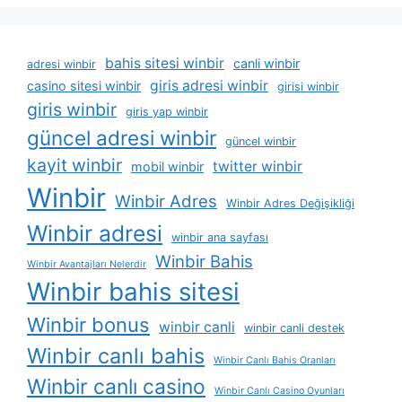
bahis sitesi winbir
canli winbir
adresi winbir
giris adresi winbir
casino sitesi winbir
girisi winbir
giris winbir
giris yap winbir
güncel adresi winbir
güncel winbir
kayit winbir
twitter winbir
mobil winbir
Winbir
Winbir Adres
Winbir Adres Değişikliği
Winbir adresi
winbir ana sayfası
Winbir Bahis
Winbir Avantajları Nelerdir
Winbir bahis sitesi
Winbir bonus
winbir canli
winbir canli destek
Winbir canlı bahis
Winbir Canlı Bahis Oranları
Winbir canlı casino
Winbir Canlı Casino Oyunları