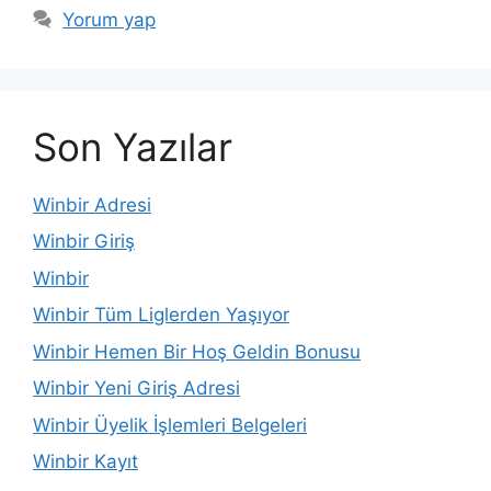
Yorum yap
Son Yazılar
Winbir Adresi
Winbir Giriş
Winbir
Winbir Tüm Liglerden Yaşıyor
Winbir Hemen Bir Hoş Geldin Bonusu
Winbir Yeni Giriş Adresi
Winbir Üyelik İşlemleri Belgeleri
Winbir Kayıt