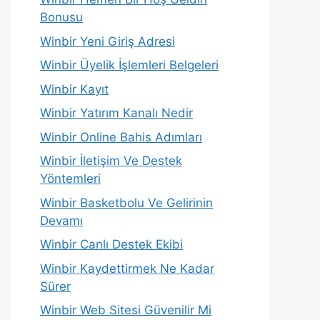
Bonusu
Winbir Yeni Giriş Adresi
Winbir Üyelik İşlemleri Belgeleri
Winbir Kayıt
Winbir Yatırım Kanalı Nedir
Winbir Online Bahis Adımları
Winbir İletişim Ve Destek
Yöntemleri
Winbir Basketbolu Ve Gelirinin
Devamı
Winbir Canlı Destek Ekibi
Winbir Kaydettirmek Ne Kadar
Sürer
Winbir Web Sitesi Güvenilir Mi