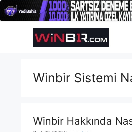
İçeriğe
atla
Winbir Sistemi Nas
Winbir Hakkında Nası