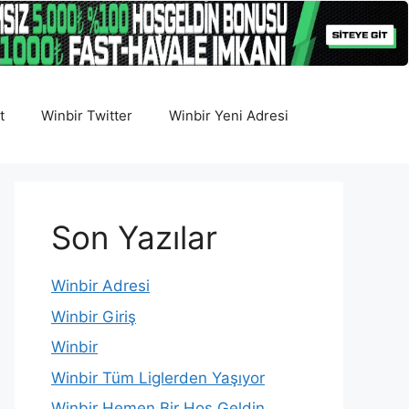
t
Winbir Twitter
Winbir Yeni Adresi
Son Yazılar
Winbir Adresi
Winbir Giriş
Winbir
Winbir Tüm Liglerden Yaşıyor
Winbir Hemen Bir Hoş Geldin