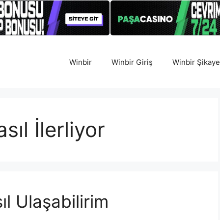
Winbir
Winbir Giriş
Winbir Şikaye
ıl İlerliyor
l Ulaşabilirim