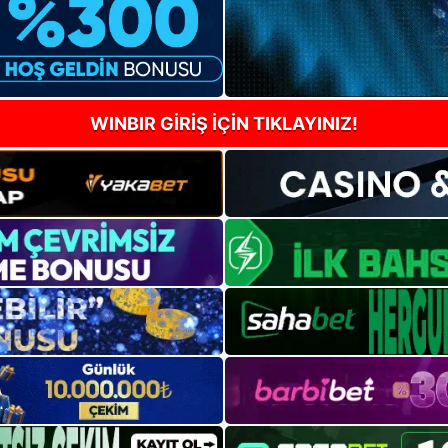
WINBIR GİRİŞ İÇİN TIKLAYINIZ!