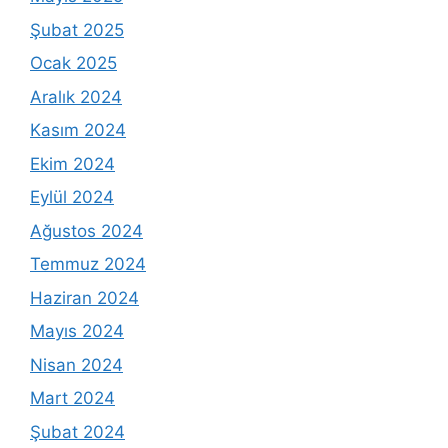
Şubat 2025
Ocak 2025
Aralık 2024
Kasım 2024
Ekim 2024
Eylül 2024
Ağustos 2024
Temmuz 2024
Haziran 2024
Mayıs 2024
Nisan 2024
Mart 2024
Şubat 2024