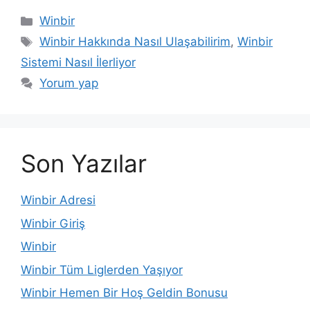
Kategoriler
Winbir
Etiketler
Winbir Hakkında Nasıl Ulaşabilirim
,
Winbir
Sistemi Nasıl İlerliyor
Yorum yap
Son Yazılar
Winbir Adresi
Winbir Giriş
Winbir
Winbir Tüm Liglerden Yaşıyor
Winbir Hemen Bir Hoş Geldin Bonusu