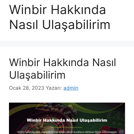
Winbir Hakkında
Nasıl Ulaşabilirim
Winbir Hakkında Nasıl
Ulaşabilirim
Ocak 28, 2023
Yazarı:
admin