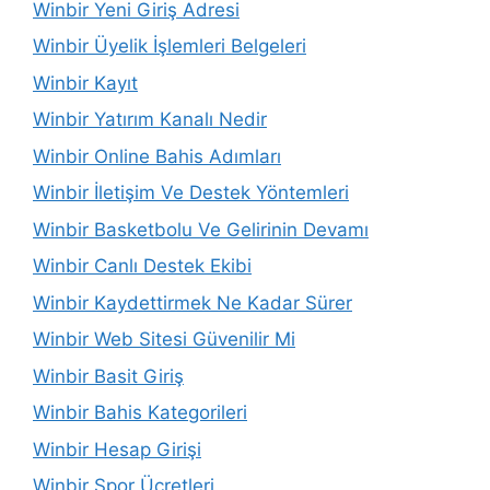
Winbir Yeni Giriş Adresi
Winbir Üyelik İşlemleri Belgeleri
Winbir Kayıt
Winbir Yatırım Kanalı Nedir
Winbir Online Bahis Adımları
Winbir İletişim Ve Destek Yöntemleri
Winbir Basketbolu Ve Gelirinin Devamı
Winbir Canlı Destek Ekibi
Winbir Kaydettirmek Ne Kadar Sürer
Winbir Web Sitesi Güvenilir Mi
Winbir Basit Giriş
Winbir Bahis Kategorileri
Winbir Hesap Girişi
Winbir Spor Ücretleri