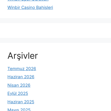
Winbir Casino Bahisleri
Arşivler
Temmuz 2026
Haziran 2026
Nisan 2026
Eylül 2025
Haziran 2025
Mayıs 2025