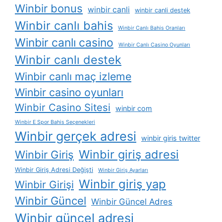
Winbir bonus
winbir canli
winbir canli destek
Winbir canlı bahis
Winbir Canlı Bahis Oranları
Winbir canlı casino
Winbir Canlı Casino Oyunları
Winbir canlı destek
Winbir canlı maç izleme
Winbir casino oyunları
Winbir Casino Sitesi
winbir com
Winbir E Spor Bahis Seçenekleri
Winbir gerçek adresi
winbir giris twitter
Winbir giriş adresi
Winbir Giriş
Winbir Giriş Adresi Değişti
Winbir Giriş Ayarları
Winbir giriş yap
Winbir Girişi
Winbir Güncel
Winbir Güncel Adres
Winbir güncel adresi