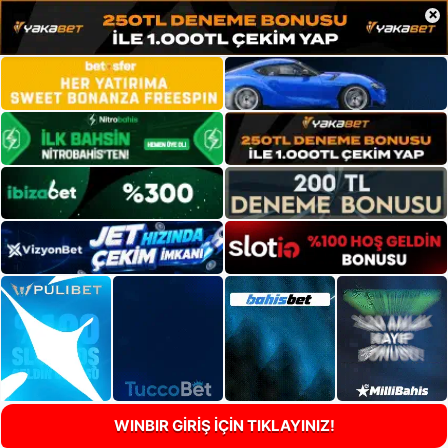
×
WINBIR GİRİŞ İÇİN TIKLAYINIZ!