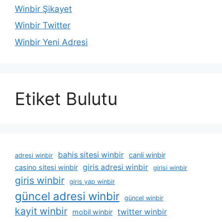
Winbir Şikayet
Winbir Twitter
Winbir Yeni Adresi
Etiket Bulutu
bahis sitesi winbir
canli winbir
adresi winbir
giris adresi winbir
casino sitesi winbir
girisi winbir
giris winbir
giris yap winbir
güncel adresi winbir
güncel winbir
kayit winbir
twitter winbir
mobil winbir