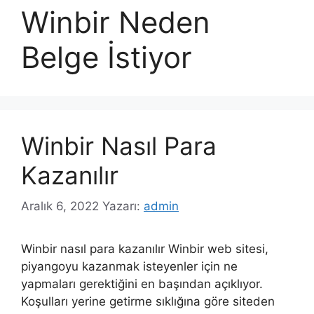
Winbir Neden
Belge İstiyor
Winbir Nasıl Para
Kazanılır
Aralık 6, 2022
Yazarı:
admin
Winbir nasıl para kazanılır Winbir web sitesi,
piyangoyu kazanmak isteyenler için ne
yapmaları gerektiğini en başından açıklıyor.
Koşulları yerine getirme sıklığına göre siteden