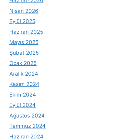
Haziran 2026
Nisan 2026
Eylül 2025
Haziran 2025
Mayıs 2025
Şubat 2025
Ocak 2025
Aralık 2024
Kasım 2024
Ekim 2024
Eylül 2024
Ağustos 2024
Temmuz 2024
Haziran 2024