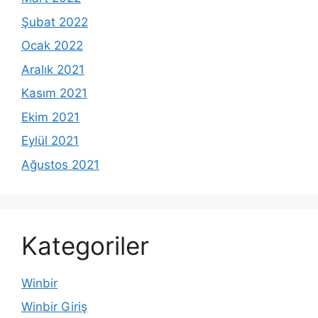
Şubat 2022
Ocak 2022
Aralık 2021
Kasım 2021
Ekim 2021
Eylül 2021
Ağustos 2021
Kategoriler
Winbir
Winbir Giriş