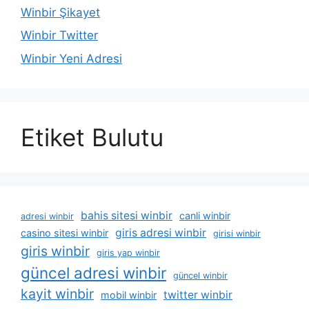
Winbir Şikayet
Winbir Twitter
Winbir Yeni Adresi
Etiket Bulutu
bahis sitesi winbir
canli winbir
adresi winbir
giris adresi winbir
casino sitesi winbir
girisi winbir
giris winbir
giris yap winbir
güncel adresi winbir
güncel winbir
kayit winbir
twitter winbir
mobil winbir