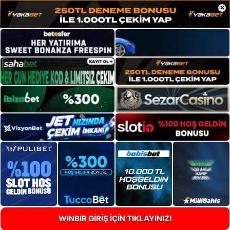
×
WINBIR GİRİŞ İÇİN TIKLAYINIZ!