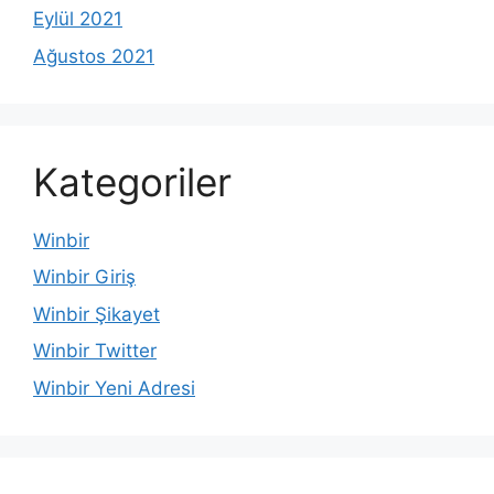
Eylül 2021
Ağustos 2021
Kategoriler
Winbir
Winbir Giriş
Winbir Şikayet
Winbir Twitter
Winbir Yeni Adresi