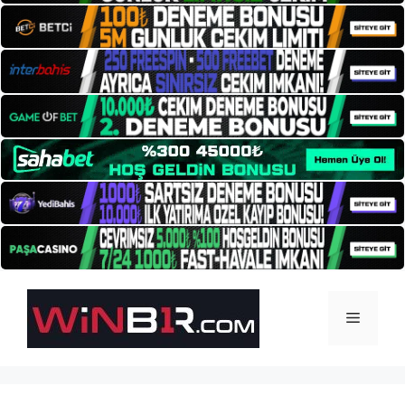
İçeriğe
atla
Menü