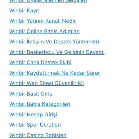
Winbir Üyelik İşlemleri Belgeleri
Winbir Kayıt
Winbir Yatırım Kanalı Nedir
Winbir Online Bahis Adımları
Winbir İletişim Ve Destek Yöntemleri
Winbir Basketbolu Ve Gelirinin Devamı
Winbir Canlı Destek Ekibi
Winbir Kaydettirmek Ne Kadar Sürer
Winbir Web Sitesi Güvenilir Mi
Winbir Basit Giriş
Winbir Bahis Kategorileri
Winbir Hesap Girişi
Winbir Spor Ücretleri
Winbir Casino Bahisleri