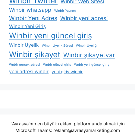
Winbir Twitter
Winbir Web Sitesi
Winbir whatsapp
Winbir Yatırım
Winbir Yeni Adres
Winbir yeni adresi
Winbir Yeni Giriş
Winbir yeni güncel giriş
Winbir Üyelik
Winbir Üyelik Süreci
Winbir Üyeliği
Winbir şikayet
Winbir şikayetvar
Wnbir gerçek adresi
Wnbir güncel giriş
Wnbir yeni güncel giriş
yeni adresi winbir
yeni giris winbir
"Avrasya'nın en büyük reklam platformunda olmak için
Microsoft Teams:
reklam@avrasyamarketing.com