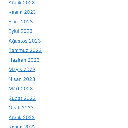
Aralık 2023
Kasım 2023
Ekim 2023
Eylül 2023
Ağustos 2023
Temmuz 2023
Haziran 2023
Mayıs 2023
Nisan 2023
Mart 2023
Şubat 2023
Ocak 2023
Aralık 2022
Kasım 2022