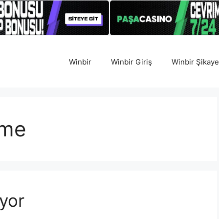
Winbir
Winbir Giriş
Winbir Şikaye
eme
ıyor