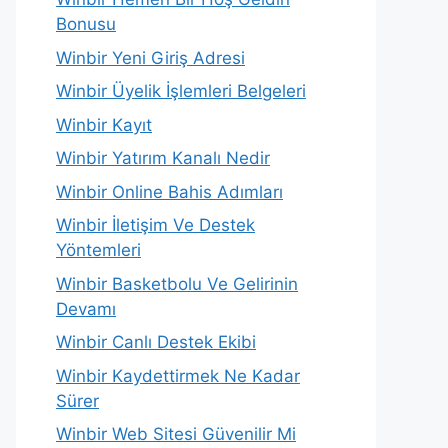
Bonusu
Winbir Yeni Giriş Adresi
Winbir Üyelik İşlemleri Belgeleri
Winbir Kayıt
Winbir Yatırım Kanalı Nedir
Winbir Online Bahis Adımları
Winbir İletişim Ve Destek
Yöntemleri
Winbir Basketbolu Ve Gelirinin
Devamı
Winbir Canlı Destek Ekibi
Winbir Kaydettirmek Ne Kadar
Sürer
Winbir Web Sitesi Güvenilir Mi