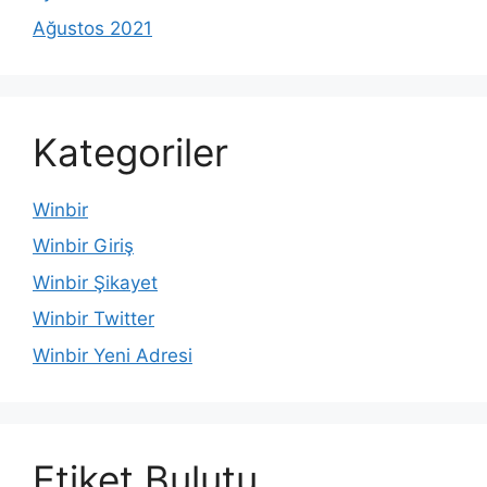
Ağustos 2021
Kategoriler
Winbir
Winbir Giriş
Winbir Şikayet
Winbir Twitter
Winbir Yeni Adresi
Etiket Bulutu