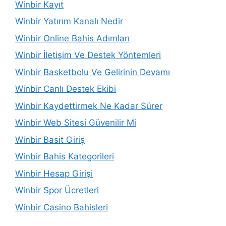
Winbir Kayıt
Winbir Yatırım Kanalı Nedir
Winbir Online Bahis Adımları
Winbir İletişim Ve Destek Yöntemleri
Winbir Basketbolu Ve Gelirinin Devamı
Winbir Canlı Destek Ekibi
Winbir Kaydettirmek Ne Kadar Sürer
Winbir Web Sitesi Güvenilir Mi
Winbir Basit Giriş
Winbir Bahis Kategorileri
Winbir Hesap Girişi
Winbir Spor Ücretleri
Winbir Casino Bahisleri