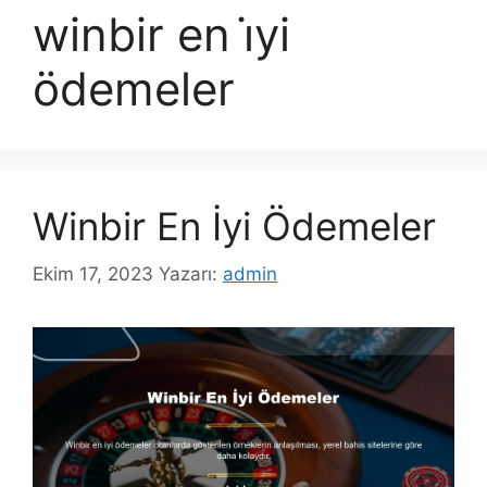
winbir en i̇yi
ödemeler
Winbir En İyi Ödemeler
Ekim 17, 2023
Yazarı:
admin