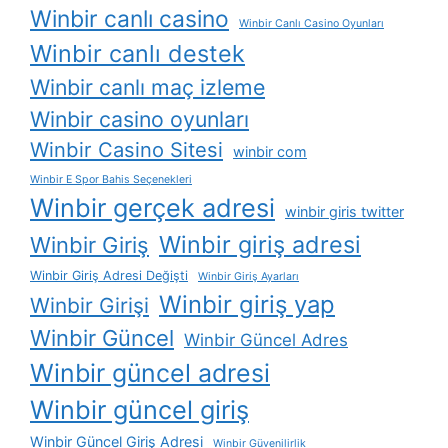
Winbir canlı casino
Winbir Canlı Casino Oyunları
Winbir canlı destek
Winbir canlı maç izleme
Winbir casino oyunları
Winbir Casino Sitesi
winbir com
Winbir E Spor Bahis Seçenekleri
Winbir gerçek adresi
winbir giris twitter
Winbir giriş adresi
Winbir Giriş
Winbir Giriş Adresi Değişti
Winbir Giriş Ayarları
Winbir giriş yap
Winbir Girişi
Winbir Güncel
Winbir Güncel Adres
Winbir güncel adresi
Winbir güncel giriş
Winbir Güncel Giriş Adresi
Winbir Güvenilirlik