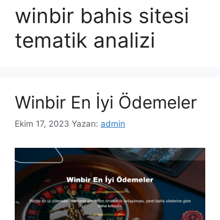
winbir bahis sitesi
tematik analizi
Winbir En İyi Ödemeler
Ekim 17, 2023
Yazarı:
admin