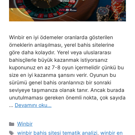
Winbir en iyi ödemeler oranlarda gösterilen
örneklerin anlaşılması, yerel bahis sitelerine
göre daha kolaydır. Yerel veya uluslararası
bahisçilerle büyük kazanmak istiyorsanız
kuponunuz en az 7-8 oyun içermelidir çünkü bu
size en iyi kazanma şansını verir. Oyunun bu
sürümü genel bahis oranlarınızı bir sonraki
seviyeye taşımanıza olanak tanır. Ancak burada
unutulmaması gereken önemli nokta, çok sayıda
…
Devamını oku…
Kategoriler
Winbir
Etiketler
winbir bahis sitesi tematik analizi
,
winbir en