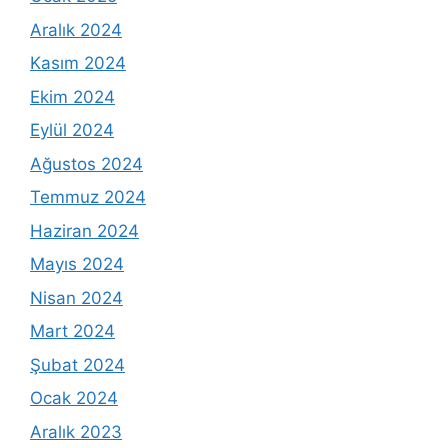
Aralık 2024
Kasım 2024
Ekim 2024
Eylül 2024
Ağustos 2024
Temmuz 2024
Haziran 2024
Mayıs 2024
Nisan 2024
Mart 2024
Şubat 2024
Ocak 2024
Aralık 2023