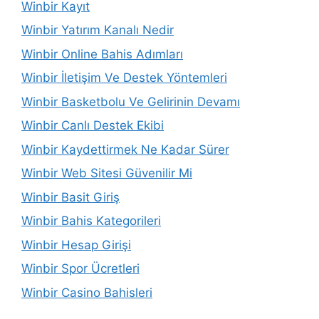
Winbir Kayıt
Winbir Yatırım Kanalı Nedir
Winbir Online Bahis Adımları
Winbir İletişim Ve Destek Yöntemleri
Winbir Basketbolu Ve Gelirinin Devamı
Winbir Canlı Destek Ekibi
Winbir Kaydettirmek Ne Kadar Sürer
Winbir Web Sitesi Güvenilir Mi
Winbir Basit Giriş
Winbir Bahis Kategorileri
Winbir Hesap Girişi
Winbir Spor Ücretleri
Winbir Casino Bahisleri