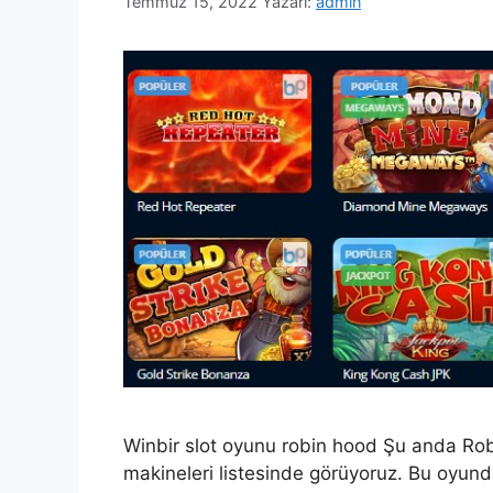
Temmuz 15, 2022
Yazarı:
admin
Winbir slot oyunu robin hood Şu anda Ro
makineleri listesinde görüyoruz. Bu oyund