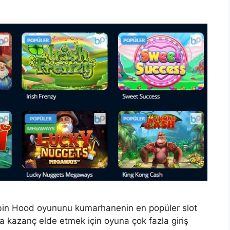
bin Hood oyununu kumarhanenin en popüler slot
a kazanç elde etmek için oyuna çok fazla giriş