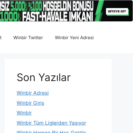
t
Winbir Twitter
Winbir Yeni Adresi
Son Yazılar
Winbir Adresi
Winbir Giriş
Winbir
Winbir Tüm Liglerden Yaşıyor
Winbir Hemen Bir Hoş Geldin