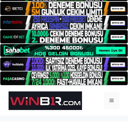
İçeriğe
atla
Menü