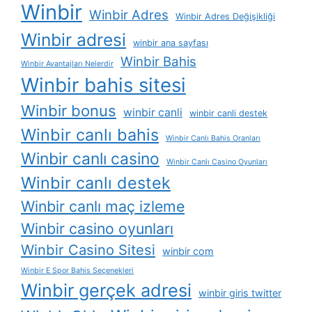
Winbir
Winbir Adres
Winbir Adres Değişikliği
Winbir adresi
winbir ana sayfası
Winbir Bahis
Winbir Avantajları Nelerdir
Winbir bahis sitesi
Winbir bonus
winbir canli
winbir canli destek
Winbir canlı bahis
Winbir Canlı Bahis Oranları
Winbir canlı casino
Winbir Canlı Casino Oyunları
Winbir canlı destek
Winbir canlı maç izleme
Winbir casino oyunları
Winbir Casino Sitesi
winbir com
Winbir E Spor Bahis Seçenekleri
Winbir gerçek adresi
winbir giris twitter