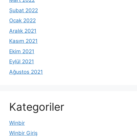
Mart 2022
Şubat 2022
Ocak 2022
Aralık 2021
Kasım 2021
Ekim 2021
Eylül 2021
Ağustos 2021
Kategoriler
Winbir
Winbir Giriş