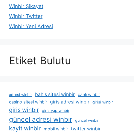
Winbir Şikayet
Winbir Twitter
Winbir Yeni Adresi
Etiket Bulutu
bahis sitesi winbir
canli winbir
adresi winbir
giris adresi winbir
casino sitesi winbir
girisi winbir
giris winbir
giris yap winbir
güncel adresi winbir
güncel winbir
kayit winbir
twitter winbir
mobil winbir