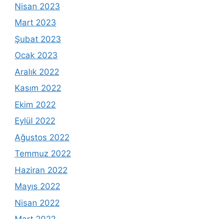
Nisan 2023
Mart 2023
Şubat 2023
Ocak 2023
Aralık 2022
Kasım 2022
Ekim 2022
Eylül 2022
Ağustos 2022
Temmuz 2022
Haziran 2022
Mayıs 2022
Nisan 2022