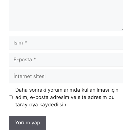
İsim
E-
posta
İnternet
sitesi
Daha sonraki yorumlarımda kullanılması için
adım, e-posta adresim ve site adresim bu
tarayıcıya kaydedilsin.