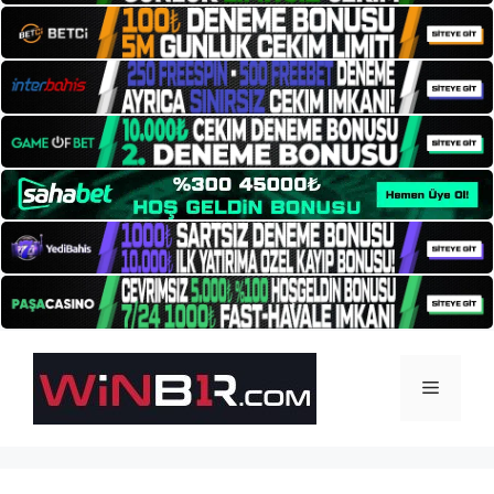
İçeriğe
atla
Menü