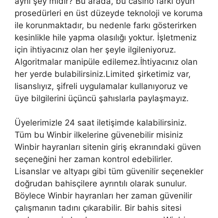
aynı şey midir? Bu arada, bu casino farkı oyun
prosedürleri en üst düzeyde teknoloji ve koruma
ile korunmaktadır, bu nedenle farkı gösterirken
kesinlikle hile yapma olasılığı yoktur. İşletmeniz
için ihtiyacınız olan her şeyle ilgileniyoruz.
Algoritmalar manipüle edilemez.İhtiyacınız olan
her yerde bulabilirsiniz.Limited şirketimiz var,
lisanslıyız, şifreli uygulamalar kullanıyoruz ve
üye bilgilerini üçüncü şahıslarla paylaşmayız.
Üyelerimizle 24 saat iletişimde kalabilirsiniz.
Tüm bu Winbir ilkelerine güvenebilir misiniz
Winbir hayranları sitenin giriş ekranındaki güven
seçeneğini her zaman kontrol edebilirler.
Lisanslar ve altyapı gibi tüm güvenilir seçenekler
doğrudan bahisçilere ayrıntılı olarak sunulur.
Böylece Winbir hayranları her zaman güvenilir
çalışmanın tadını çıkarabilir. Bir bahis sitesi