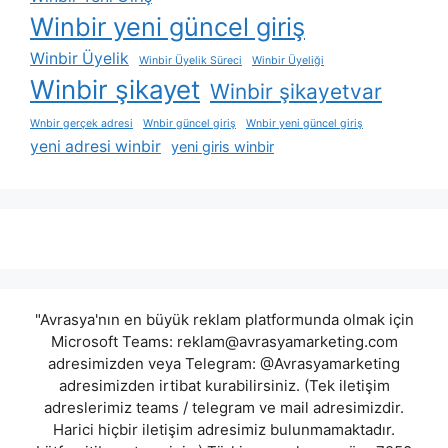
Winbir yeni güncel giriş
Winbir Üyelik
Winbir Üyelik Süreci
Winbir Üyeliği
Winbir şikayet
Winbir şikayetvar
Wnbir gerçek adresi
Wnbir güncel giriş
Wnbir yeni güncel giriş
yeni adresi winbir
yeni giris winbir
"Avrasya'nın en büyük reklam platformunda olmak için
Microsoft Teams:
reklam@avrasyamarketing.com
adresimizden veya Telegram: @Avrasyamarketing
adresimizden irtibat kurabilirsiniz. (Tek iletişim
adreslerimiz teams / telegram ve mail adresimizdir.
Harici hiçbir iletişim adresimiz bulunmamaktadır.