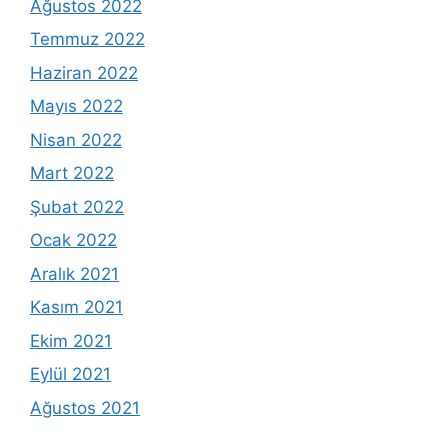
Ağustos 2022
Temmuz 2022
Haziran 2022
Mayıs 2022
Nisan 2022
Mart 2022
Şubat 2022
Ocak 2022
Aralık 2021
Kasım 2021
Ekim 2021
Eylül 2021
Ağustos 2021