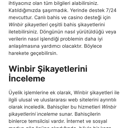
ihtiyacınız olan tüm bilgileri alabilirsiniz.
Katıldığımızda şaşırmadık. Yerinde destek 7/24
mevcuttur. Canlı bahis ve casino desteği için
Winbir şikayetleri
çeşitli bahis şikayetlerini
iletebilirsiniz. Döngünün nasıl yürütüldüğü veya
verilerin nasıl işlendiği problemin daha iyi
anlaşılmasına yardımcı olacaktır. Böylece
harekete geçebilirsin.
Winbir Şikayetlerini
İnceleme
Üyelik işlemlerine ek olarak, Winbir şikayetleri ile
ilgili ulusal ve uluslararası web sitelerini ayrıntılı
olarak inceledik. Bahisçiler bu hizmetleri
Winbir
şikayetlerini i̇nceleme
sunar. Bahisçilerin
binlerce temsilcisi vardır. İnternet ve sosyal