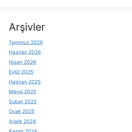
Arşivler
Temmuz 2026
Haziran 2026
Nisan 2026
Eylül 2025
Haziran 2025
Mayıs 2025
Şubat 2025
Ocak 2025
Aralık 2024
Kasım 2024