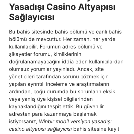
Yasadışı Casino Altyapısı
Sağlayıcısı
Bu bahis sitesinde bahis bölümü ve canlı bahis
bölümü de mevcuttur. Her zaman, her yerde
kullanılabilir. Forumun adres bölümü ve
şikayetler forumu, kimliklerinin
doğrulanamayacağını iddia eden kullanıcılardan
olumsuz yorumlar yayınladı. Ancak, site
yöneticileri tarafından sorunu çözmek için
yapılan ayrıntılı inceleme ve araştırmaların
ardından, çoğu durumda bu sorunların eksik
veya yanlış üye kişisel bilgilerinden
kaynaklandığını tespit ettik. Bu güvenilir
adresten para kazanmaya başlamak
istiyorsanız,
Winbir mobil versiyon yasadışı
casino altyapısı sağlayıcısı
bahis sitesine kayıt