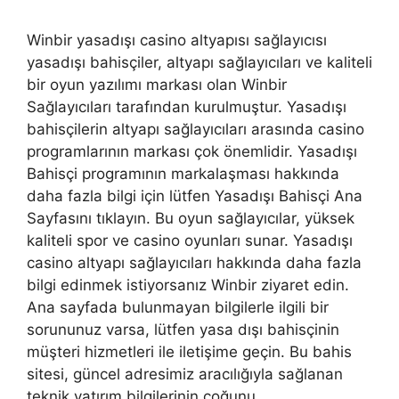
Winbir yasadışı casino altyapısı sağlayıcısı
yasadışı bahisçiler, altyapı sağlayıcıları ve kaliteli
bir oyun yazılımı markası olan Winbir
Sağlayıcıları tarafından kurulmuştur. Yasadışı
bahisçilerin altyapı sağlayıcıları arasında casino
programlarının markası çok önemlidir. Yasadışı
Bahisçi programının markalaşması hakkında
daha fazla bilgi için lütfen Yasadışı Bahisçi Ana
Sayfasını tıklayın. Bu oyun sağlayıcılar, yüksek
kaliteli spor ve casino oyunları sunar. Yasadışı
casino altyapı sağlayıcıları hakkında daha fazla
bilgi edinmek istiyorsanız Winbir ziyaret edin.
Ana sayfada bulunmayan bilgilerle ilgili bir
sorununuz varsa, lütfen yasa dışı bahisçinin
müşteri hizmetleri ile iletişime geçin. Bu bahis
sitesi, güncel adresimiz aracılığıyla sağlanan
teknik yatırım bilgilerinin çoğunu