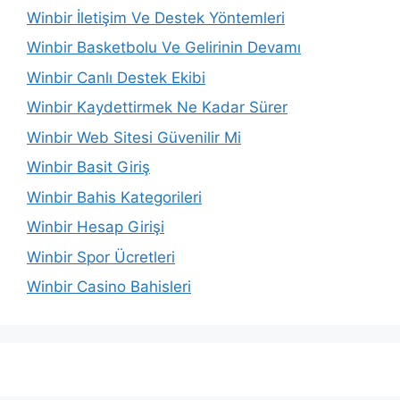
Winbir İletişim Ve Destek Yöntemleri
Winbir Basketbolu Ve Gelirinin Devamı
Winbir Canlı Destek Ekibi
Winbir Kaydettirmek Ne Kadar Sürer
Winbir Web Sitesi Güvenilir Mi
Winbir Basit Giriş
Winbir Bahis Kategorileri
Winbir Hesap Girişi
Winbir Spor Ücretleri
Winbir Casino Bahisleri