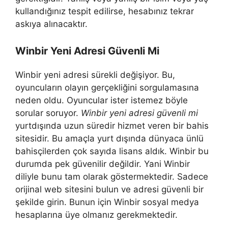
kullandığınız tespit edilirse, hesabınız tekrar
askıya alınacaktır.
Winbir Yeni Adresi Güvenli Mi
Winbir yeni adresi sürekli değişiyor. Bu,
oyuncuların olayın gerçekliğini sorgulamasına
neden oldu. Oyuncular ister istemez böyle
sorular soruyor.
Winbir yeni adresi güvenli mi
yurtdışında uzun süredir hizmet veren bir bahis
sitesidir. Bu amaçla yurt dışında dünyaca ünlü
bahisçilerden çok sayıda lisans aldık. Winbir bu
durumda pek güvenilir değildir. Yani Winbir
diliyle bunu tam olarak göstermektedir. Sadece
orijinal web sitesini bulun ve adresi güvenli bir
şekilde girin. Bunun için Winbir sosyal medya
hesaplarına üye olmanız gerekmektedir.