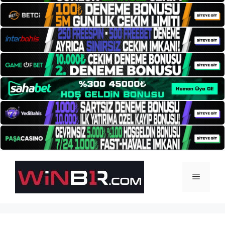
İçeriğe
atla
Menü