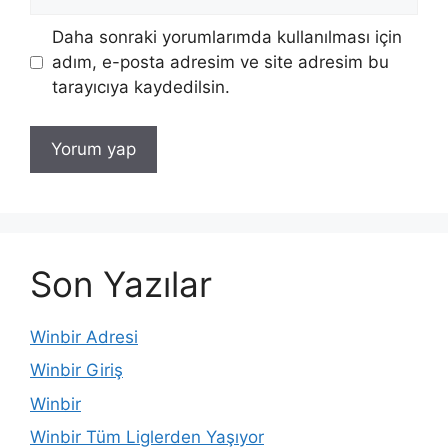
sitesi
Daha sonraki yorumlarımda kullanılması için
adım, e-posta adresim ve site adresim bu
tarayıcıya kaydedilsin.
Son Yazılar
Winbir Adresi
Winbir Giriş
Winbir
Winbir Tüm Liglerden Yaşıyor