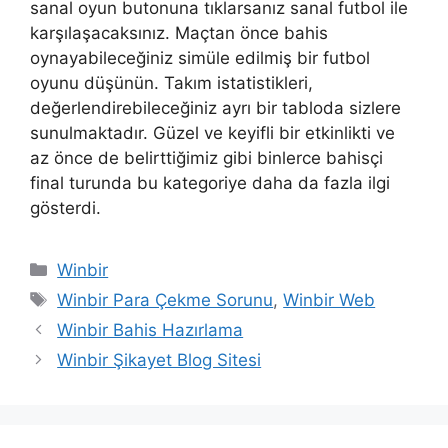
sanal oyun butonuna tıklarsanız sanal futbol ile
karşılaşacaksınız. Maçtan önce bahis
oynayabileceğiniz simüle edilmiş bir futbol
oyunu düşünün. Takım istatistikleri,
değerlendirebileceğiniz ayrı bir tabloda sizlere
sunulmaktadır. Güzel ve keyifli bir etkinlikti ve
az önce de belirttiğimiz gibi binlerce bahisçi
final turunda bu kategoriye daha da fazla ilgi
gösterdi.
Kategoriler
Winbir
Etiketler
Winbir Para Çekme Sorunu
,
Winbir Web
Yazı
Winbir Bahis Hazırlama
dolaşımı
Winbir Şikayet Blog Sitesi