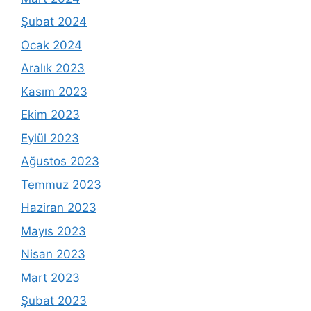
Şubat 2024
Ocak 2024
Aralık 2023
Kasım 2023
Ekim 2023
Eylül 2023
Ağustos 2023
Temmuz 2023
Haziran 2023
Mayıs 2023
Nisan 2023
Mart 2023
Şubat 2023