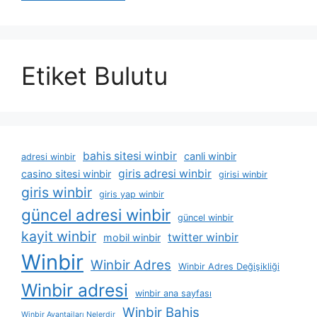
Etiket Bulutu
bahis sitesi winbir
canli winbir
adresi winbir
giris adresi winbir
casino sitesi winbir
girisi winbir
giris winbir
giris yap winbir
güncel adresi winbir
güncel winbir
kayit winbir
twitter winbir
mobil winbir
Winbir
Winbir Adres
Winbir Adres Değişikliği
Winbir adresi
winbir ana sayfası
Winbir Bahis
Winbir Avantajları Nelerdir