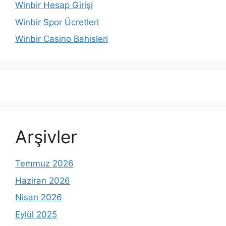
Winbir Hesap Girişi
Winbir Spor Ücretleri
Winbir Casino Bahisleri
Arşivler
Temmuz 2026
Haziran 2026
Nisan 2026
Eylül 2025