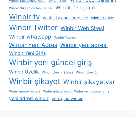
Winbir Spor Bahisleri
Winbir Slot Oyunu Nedir
Winbir Spor
Winbir Telegram
Winbir Sıkça Sorulan Sorular
Winbir tv
winbir tv canli maç izle
winbir tv izle
Winbir Twitter
Winbir Web Sitesi
Winbir whatsapp
Winbir Yatırım
Winbir Yeni Adres
Winbir yeni adresi
Winbir Yeni Giriş
Winbir yeni güncel giriş
Winbir Üyelik
Winbir Üyelik Süreci
Winbir Üyeliği
Winbir şikayet
Winbir şikayetvar
Wnbir gerçek adresi
Wnbir güncel giriş
Wnbir yeni güncel giriş
yeni adresi winbir
yeni giris winbir