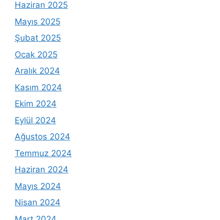
Haziran 2025
Mayıs 2025
Şubat 2025
Ocak 2025
Aralık 2024
Kasım 2024
Ekim 2024
Eylül 2024
Ağustos 2024
Temmuz 2024
Haziran 2024
Mayıs 2024
Nisan 2024
Mart 2024