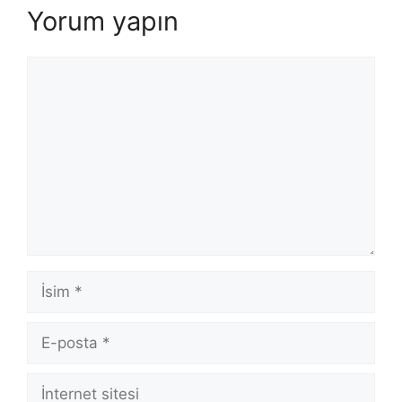
Yorum yapın
Yorum
İsim
E-
posta
İnternet