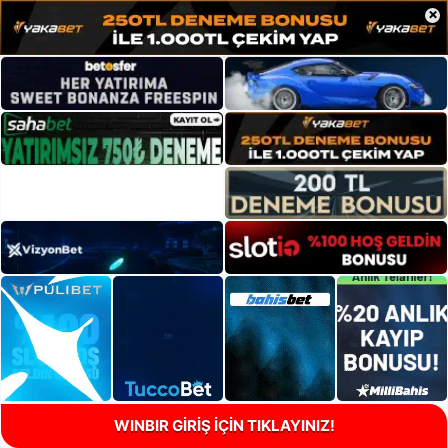
×
WINBIR GİRİŞ İÇİN TIKLAYINIZ!