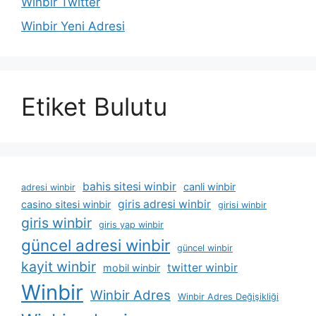
Winbir Twitter
Winbir Yeni Adresi
Etiket Bulutu
bahis sitesi winbir
canli winbir
adresi winbir
giris adresi winbir
casino sitesi winbir
girisi winbir
giris winbir
giris yap winbir
güncel adresi winbir
güncel winbir
kayit winbir
twitter winbir
mobil winbir
Winbir
Winbir Adres
Winbir Adres Değişikliği