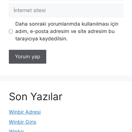
İnternet
sitesi
Daha sonraki yorumlarımda kullanılması için
adım, e-posta adresim ve site adresim bu
tarayıcıya kaydedilsin.
Son Yazılar
Winbir Adresi
Winbir Giriş
Winbir