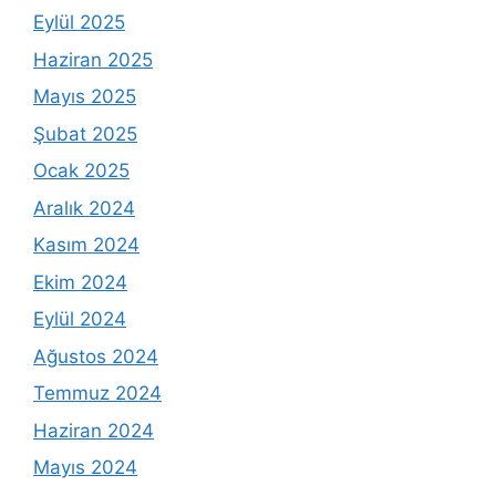
Eylül 2025
Haziran 2025
Mayıs 2025
Şubat 2025
Ocak 2025
Aralık 2024
Kasım 2024
Ekim 2024
Eylül 2024
Ağustos 2024
Temmuz 2024
Haziran 2024
Mayıs 2024