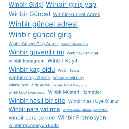
Winbir giriş yap
Winbir Girişi
Winbir Güncel
Winbir Güncel Adres
Winbir güncel adresi
Winbir güncel giriş
Winbir Güncel Giriş Adresi
Winbir Güvenilirlik
Winbir güvenilir mi
Winbir Güvenlir mi
Winbir Kayıt
winbir instagram
Winbir kaç oldu
Winbir lisansı
winbir maç izleme
Winbir Mobil Giriş
Winbir mobil giriş adresi
Winbir Mobil Programı
Winbir Müşteri Hizmetleri
Winbir Mobil Uygulaması
Winbir nasıl bir site
Winbir Nasıl Üye Olunur
Winbir para yatırma
Winbir para yatırma yöntemleri
Winbir Promosyon
winbir para çekme
winbir promosyon kodu