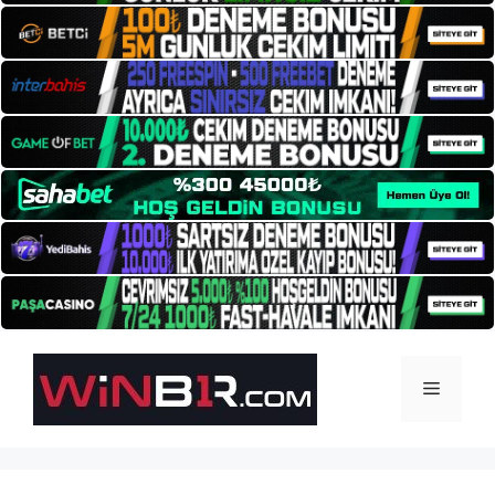
İçeriğe
atla
Menü