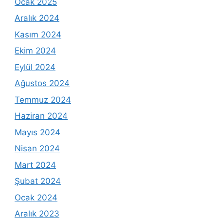
Ocak 2025
Aralık 2024
Kasım 2024
Ekim 2024
Eylül 2024
Ağustos 2024
Temmuz 2024
Haziran 2024
Mayıs 2024
Nisan 2024
Mart 2024
Şubat 2024
Ocak 2024
Aralık 2023