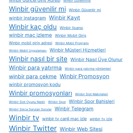
Winbir Güncel Giriş Adresi
Winbir Güvenilirlik
Winbir güvenilir mi
Winbir Güvenlir mi
Winbir Kayıt
winbir instagram
Winbir kaç oldu
Winbir lisansı
winbir maç izleme
Winbir Mobil Giriş
Winbir mobil giriş adresi
Winbir Mobil Programı
Winbir Müşteri Hizmetleri
Winbir Mobil Uygulaması
Winbir nasıl bir site
Winbir Nasıl Üye Olunur
Winbir para yatırma
Winbir para yatırma yöntemleri
Winbir Promosyon
winbir para çekme
winbir promosyon kodu
Winbir promosyonları
Winbir Slot Makineleri
Winbir Spor Bahisleri
Winbir Slot Oyunu Nedir
Winbir Spor
Winbir Telegram
Winbir Sıkça Sorulan Sorular
Winbir tv
winbir tv canli maç izle
winbir tv izle
Winbir Twitter
Winbir Web Sitesi