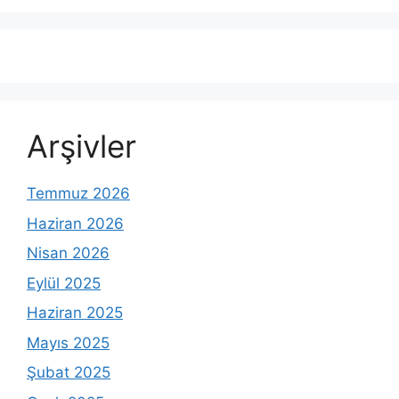
Arşivler
Temmuz 2026
Haziran 2026
Nisan 2026
Eylül 2025
Haziran 2025
Mayıs 2025
Şubat 2025