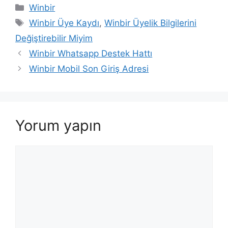
Kategoriler
Winbir
Etiketler
Winbir Üye Kaydı
,
Winbir Üyelik Bilgilerini
Değiştirebilir Miyim
Yazı
Winbir Whatsapp Destek Hattı
dolaşımı
Winbir Mobil Son Giriş Adresi
Yorum yapın
Yorum