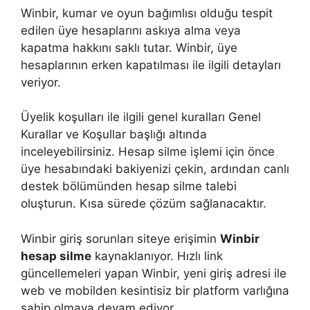
Winbir, kumar ve oyun bağımlısı olduğu tespit
edilen üye hesaplarını askıya alma veya
kapatma hakkını saklı tutar. Winbir, üye
hesaplarının erken kapatılması ile ilgili detayları
veriyor.
Üyelik koşulları ile ilgili genel kuralları Genel
Kurallar ve Koşullar başlığı altında
inceleyebilirsiniz. Hesap silme işlemi için önce
üye hesabındaki bakiyenizi çekin, ardından canlı
destek bölümünden hesap silme talebi
oluşturun. Kısa sürede çözüm sağlanacaktır.
Winbir giriş sorunları siteye erişimin
Winbir
hesap silme
kaynaklanıyor. Hızlı link
güncellemeleri yapan Winbir, yeni giriş adresi ile
web ve mobilden kesintisiz bir platform varlığına
sahip olmaya devam ediyor.