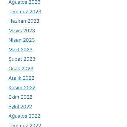
Ağustos 2023
Temmuz 2023
Haziran 2023
Mayıs 2023
Nisan 2023
Mart 2023
Şubat 2023
Ocak 2023
Aralık 2022
Kasım 2022
Ekim 2022
Eylül 2022
Ağustos 2022
Temmuz 2022