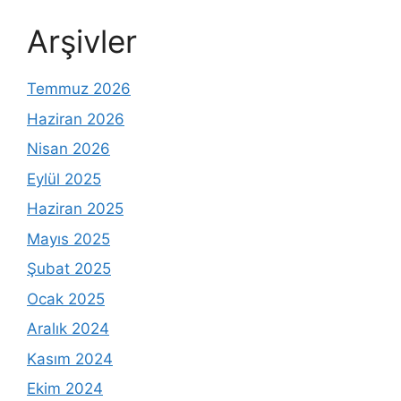
Arşivler
Temmuz 2026
Haziran 2026
Nisan 2026
Eylül 2025
Haziran 2025
Mayıs 2025
Şubat 2025
Ocak 2025
Aralık 2024
Kasım 2024
Ekim 2024