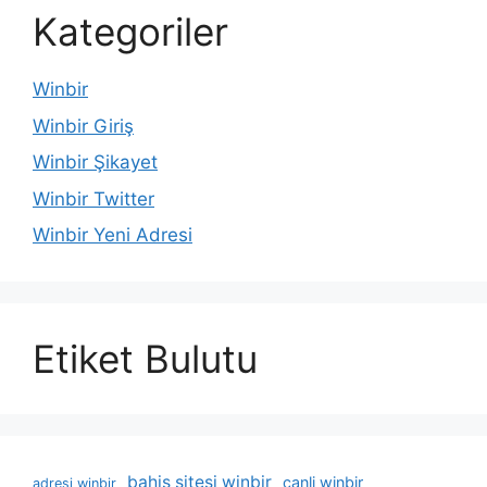
Kategoriler
Winbir
Winbir Giriş
Winbir Şikayet
Winbir Twitter
Winbir Yeni Adresi
Etiket Bulutu
bahis sitesi winbir
canli winbir
adresi winbir