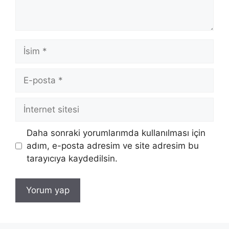
İsim
E-
posta
İnternet
sitesi
Daha sonraki yorumlarımda kullanılması için
adım, e-posta adresim ve site adresim bu
tarayıcıya kaydedilsin.