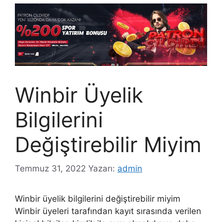
Winbir Üyelik
Bilgilerini
Değiştirebilir Miyim
Temmuz 31, 2022
Yazarı:
admin
Winbir üyelik bilgilerini değiştirebilir miyim
Winbir üyeleri tarafından kayıt sırasında verilen