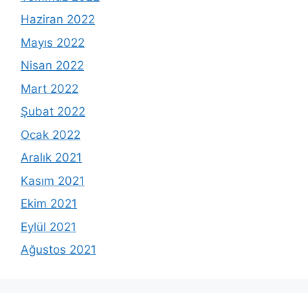
Haziran 2022
Mayıs 2022
Nisan 2022
Mart 2022
Şubat 2022
Ocak 2022
Aralık 2021
Kasım 2021
Ekim 2021
Eylül 2021
Ağustos 2021