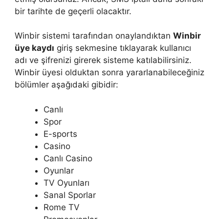
bir tarihte de geçerli olacaktır.
Winbir sistemi tarafından onaylandıktan
Winbir
üye kaydı
giriş sekmesine tıklayarak kullanıcı
adı ve şifrenizi girerek sisteme katılabilirsiniz.
Winbir üyesi olduktan sonra yararlanabileceğiniz
bölümler aşağıdaki gibidir:
Canlı
Spor
E-sports
Casino
Canlı Casino
Oyunlar
TV Oyunları
Sanal Sporlar
Rome TV