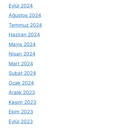
Eylül 2024
Ağustos 2024
Temmuz 2024
Haziran 2024
Mayıs 2024
Nisan 2024
Mart 2024
Şubat 2024
Ocak 2024
Aralık 2023
Kasım 2023
Ekim 2023
Eylül 2023