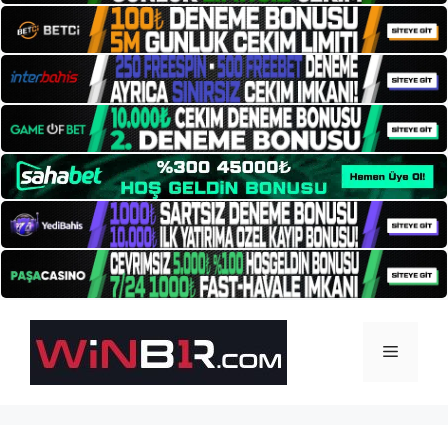
İçeriğe
atla
Menü