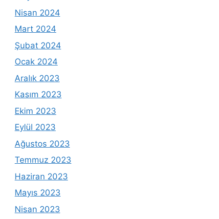
Nisan 2024
Mart 2024
Şubat 2024
Ocak 2024
Aralık 2023
Kasım 2023
Ekim 2023
Eylül 2023
Ağustos 2023
Temmuz 2023
Haziran 2023
Mayıs 2023
Nisan 2023