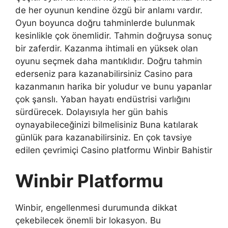
de her oyunun kendine özgü bir anlamı vardır.
Oyun boyunca doğru tahminlerde bulunmak
kesinlikle çok önemlidir. Tahmin doğruysa sonuç
bir zaferdir. Kazanma ihtimali en yüksek olan
oyunu seçmek daha mantıklıdır. Doğru tahmin
ederseniz para kazanabilirsiniz Casino para
kazanmanın harika bir yoludur ve bunu yapanlar
çok şanslı. Yaban hayatı endüstrisi varlığını
sürdürecek. Dolayısıyla her gün bahis
oynayabileceğinizi bilmelisiniz Buna katılarak
günlük para kazanabilirsiniz. En çok tavsiye
edilen çevrimiçi Casino platformu Winbir Bahistir
Winbir Platformu
Winbir, engellenmesi durumunda dikkat
çekebilecek önemli bir lokasyon. Bu