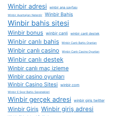
Winbir adresi
winbir ana sayfası
Winbir Bahis
Winbir Avantajları Nelerdir
Winbir bahis sitesi
Winbir bonus
winbir canli
winbir canli destek
Winbir canlı bahis
Winbir Canlı Bahis Oranları
Winbir canlı casino
Winbir Canlı Casino Oyunları
Winbir canlı destek
Winbir canlı maç izleme
Winbir casino oyunları
Winbir Casino Sitesi
winbir com
Winbir E Spor Bahis Seçenekleri
Winbir gerçek adresi
winbir giris twitter
Winbir giriş adresi
Winbir Giriş