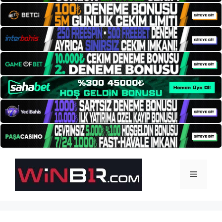
İçeriğe
atla
Menü