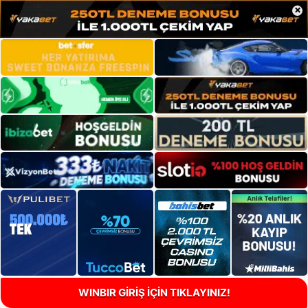
×
WINBIR GİRİŞ İÇİN TIKLAYINIZ!