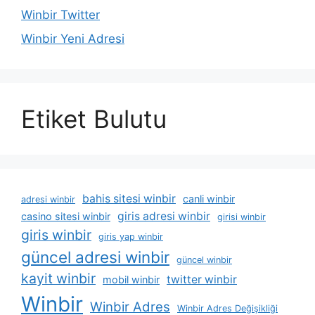
Winbir Twitter
Winbir Yeni Adresi
Etiket Bulutu
bahis sitesi winbir
canli winbir
adresi winbir
giris adresi winbir
casino sitesi winbir
girisi winbir
giris winbir
giris yap winbir
güncel adresi winbir
güncel winbir
kayit winbir
twitter winbir
mobil winbir
Winbir
Winbir Adres
Winbir Adres Değişikliği