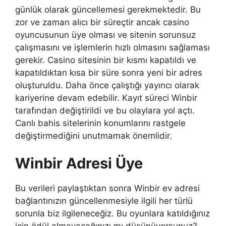
günlük olarak güncellemesi gerekmektedir. Bu
zor ve zaman alıcı bir süreçtir ancak casino
oyuncusunun üye olması ve sitenin sorunsuz
çalışmasını ve işlemlerin hızlı olmasını sağlaması
gerekir. Casino sitesinin bir kısmı kapatıldı ve
kapatıldıktan kısa bir süre sonra yeni bir adres
oluşturuldu. Daha önce çalıştığı yayıncı olarak
kariyerine devam edebilir. Kayıt süreci Winbir
tarafından değiştirildi ve bu olaylara yol açtı.
Canlı bahis sitelerinin konumlarını rastgele
değiştirmediğini unutmamak önemlidir.
Winbir Adresi Üye
Bu verileri paylaştıktan sonra Winbir ev adresi
bağlantınızın güncellenmesiyle ilgili her türlü
sorunla biz ilgileneceğiz. Bu oyunlara katıldığınız