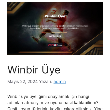
Winbir Üye
Mayıs 22, 2024
Yazarı:
admin
Winbir üye üyeliğimi onaylamak için hangi
adımları atmalıyım ve oyuna nasıl katılabilirim?
Çeşitli oyun türlerinin keyfini çıkarabilirsiniz. Yine