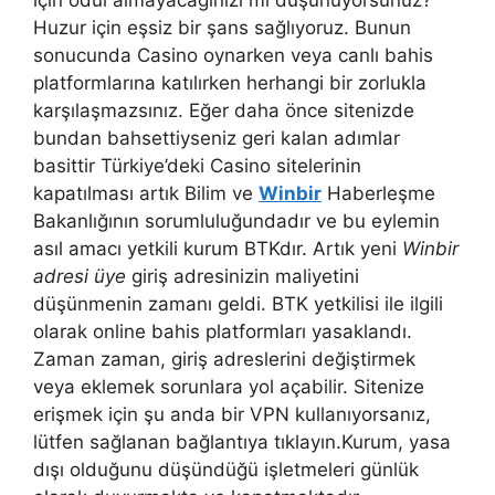
için ödül almayacağınızı mı düşünüyorsunuz?
Huzur için eşsiz bir şans sağlıyoruz. Bunun
sonucunda Casino oynarken veya canlı bahis
platformlarına katılırken herhangi bir zorlukla
karşılaşmazsınız. Eğer daha önce sitenizde
bundan bahsettiyseniz geri kalan adımlar
basittir Türkiye’deki Casino sitelerinin
kapatılması artık Bilim ve
Winbir
Haberleşme
Bakanlığının sorumluluğundadır ve bu eylemin
asıl amacı yetkili kurum BTKdır. Artık yeni
Winbir
adresi üye
giriş adresinizin maliyetini
düşünmenin zamanı geldi. BTK yetkilisi ile ilgili
olarak online bahis platformları yasaklandı.
Zaman zaman, giriş adreslerini değiştirmek
veya eklemek sorunlara yol açabilir. Sitenize
erişmek için şu anda bir VPN kullanıyorsanız,
lütfen sağlanan bağlantıya tıklayın.Kurum, yasa
dışı olduğunu düşündüğü işletmeleri günlük