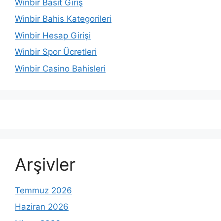
Winbir Basit Giriş
Winbir Bahis Kategorileri
Winbir Hesap Girişi
Winbir Spor Ücretleri
Winbir Casino Bahisleri
Arşivler
Temmuz 2026
Haziran 2026