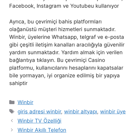
Facebook, Instagram ve Youtubeu kullanıyor
Ayrıca, bu çevrimiçi bahis platformları
olağanüstü müşteri hizmetleri sunmaktadır.
Winbir, üyelerine Whatsapp, telgraf ve e-posta
gibi çeşitli iletişim kanalları aracılığıyla güvenilir
yardım sunmaktadır. Yardım almak için verilen
bağlantıya tıklayın. Bu çevrimiçi Casino
platformu, kullanıcılarını hesaplarını kapatsalar
bile yormayan, iyi organize edilmiş bir yapıya
sahiptir
Kategoriler
Winbir
Etiketler
giris adresi winbir
,
winbir altyapı
,
winbir üye
Yazı
Winbir TV Özelliği
dolaşımı
Winbir Akıllı Telefon