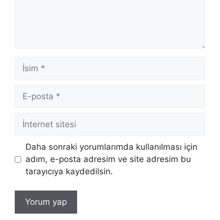
İsim
E-
posta
İnternet
sitesi
Daha sonraki yorumlarımda kullanılması için
adım, e-posta adresim ve site adresim bu
tarayıcıya kaydedilsin.