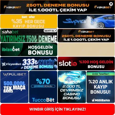
×
WINBIR GİRİŞ İÇİN TIKLAYINIZ!