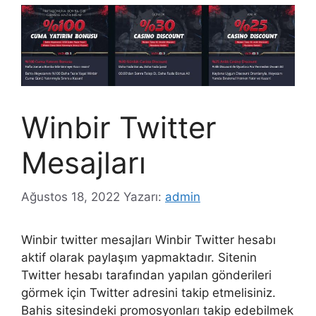
Winbir Twitter
Mesajları
Ağustos 18, 2022
Yazarı:
admin
Winbir twitter mesajları Winbir Twitter hesabı
aktif olarak paylaşım yapmaktadır. Sitenin
Twitter hesabı tarafından yapılan gönderileri
görmek için Twitter adresini takip etmelisiniz.
Bahis sitesindeki promosyonları takip edebilmek