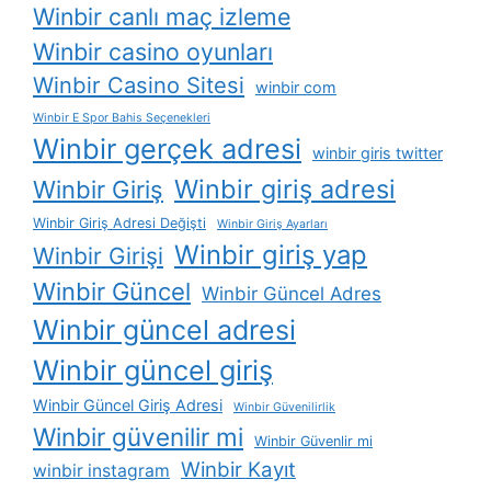
Winbir canlı maç izleme
Winbir casino oyunları
Winbir Casino Sitesi
winbir com
Winbir E Spor Bahis Seçenekleri
Winbir gerçek adresi
winbir giris twitter
Winbir giriş adresi
Winbir Giriş
Winbir Giriş Adresi Değişti
Winbir Giriş Ayarları
Winbir giriş yap
Winbir Girişi
Winbir Güncel
Winbir Güncel Adres
Winbir güncel adresi
Winbir güncel giriş
Winbir Güncel Giriş Adresi
Winbir Güvenilirlik
Winbir güvenilir mi
Winbir Güvenlir mi
Winbir Kayıt
winbir instagram