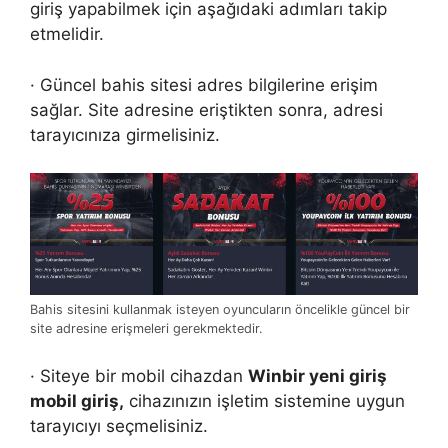
giriş yapabilmek için aşağıdaki adımları takip
etmelidir.
· Güncel bahis sitesi adres bilgilerine erişim
sağlar. Site adresine eriştikten sonra, adresi
tarayıcınıza girmelisiniz.
Bahis sitesini kullanmak isteyen oyuncuların öncelikle güncel bir
site adresine erişmeleri gerekmektedir.
· Siteye bir mobil cihazdan
Winbir yeni giriş
mobil giriş,
cihazınızın işletim sistemine uygun
tarayıcıyı seçmelisiniz.