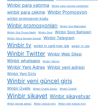
Winbir para yatırma
Winbir para yatırma yöntemleri
Winbir Promosyon
winbir para çekme
winbir promosyon kodu
Winbir promosyonları
Winbir Slot Makineleri
Winbir Spor Bahisleri
Winbir Slot Oyunu Nedir
Winbir Spor
Winbir Telegram
Winbir Sıkça Sorulan Sorular
Winbir tv
winbir tv canli maç izle
winbir tv izle
Winbir Twitter
Winbir Web Sitesi
Winbir whatsapp
Winbir Yatırım
Winbir Yeni Adres
Winbir yeni adresi
Winbir Yeni Giriş
Winbir yeni güncel giriş
Winbir Üyelik
Winbir Üyelik Süreci
Winbir Üyeliği
Winbir şikayet
Winbir şikayetvar
Wnbir gerçek adresi
Wnbir güncel giriş
Wnbir yeni güncel giriş