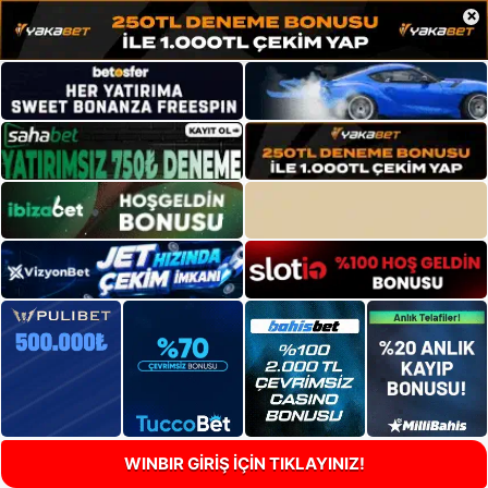
×
WINBIR GİRİŞ İÇİN TIKLAYINIZ!