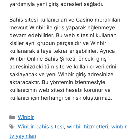
yardımıyla yeni giriş adresleri sağladı.
Bahis sitesi kullanıcıları ve Casino meraklıları
mevcut Winbir ile giriş yaparak eğlenmeye
devam edebilirler. Bu web sitesini kullanan
kişiler aynı grubun parçasıdır ve Winbir
kullanarak siteye tekrar erişebilirler. Ayrıca
Winbir Online Bahis Şirketi, önceki giriş
adresinizdeki tüm site ve kullanıcı verilerini
saklayacak ve yeni Winbir giriş adresinize
aktaracaktır. Bu yöntemin izlenmesiyle
kullanıcının web sitesi hesabı korunur ve
kullanıcı için herhangi bir risk oluşturmaz.
Kategoriler
Winbir
Etiketler
Winbir bahis sitesi
,
winbir hizmetleri
,
winbir
tv yayınları