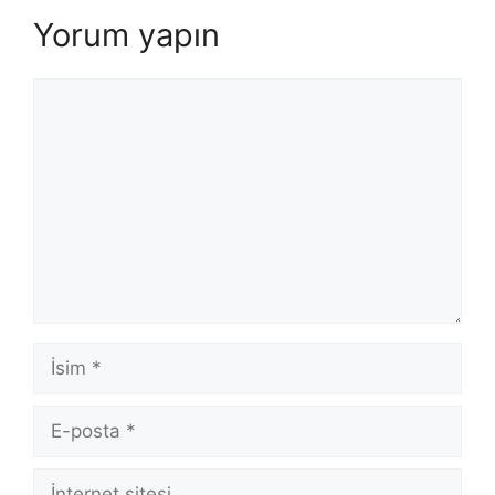
Yorum yapın
Yorum
İsim
E-
posta
İnternet