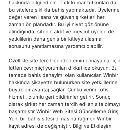
hakkında bilgi edinin. Türk kumar tutkunları da
bu sitelere sıklıkla bahis yapmaktadır. Üyelerine
değer veren lisans ve güven şirketleri her
zaman ön plandadır. Bu iyi niyet göz önüne
alındığında, sitenin aktif ve mevcut üyeleri de
yetkililerin daha geniş bir kitleye ulaşma
sorusunu yanıtlamasına yardımcı olabilir.
Özellikle site tercihlerinden emin olmayanlar için
lütfen çevrimiçi yorumları dikkatlice okuyun. Bu
temada bahis deneyimi olan kullanıcılar, Winbir
hakkında şikayette bulunurken site yetkililerine
büyük bir avantaj sağlar. Çünkü verimli ofis
hizmeti, olumlu geri bildirimler getirir. Sonuç
olarak şirket her zaman tercih edilen site olmayı
başarmıştır Winbir Web Sitesi Güncelleme Giriş
Yeni bir bahis sitesi olmasına rağmen Winbir
kayıt adresi de değişmiştir. Bilgi ve Etkileşim