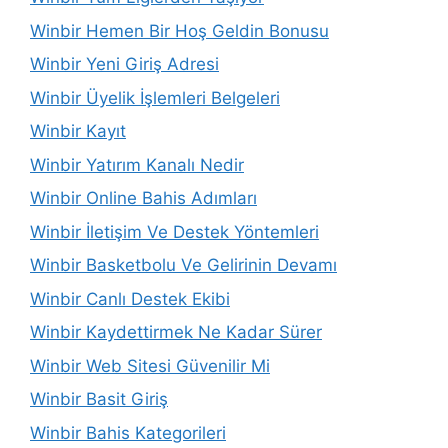
Winbir Hemen Bir Hoş Geldin Bonusu
Winbir Yeni Giriş Adresi
Winbir Üyelik İşlemleri Belgeleri
Winbir Kayıt
Winbir Yatırım Kanalı Nedir
Winbir Online Bahis Adımları
Winbir İletişim Ve Destek Yöntemleri
Winbir Basketbolu Ve Gelirinin Devamı
Winbir Canlı Destek Ekibi
Winbir Kaydettirmek Ne Kadar Sürer
Winbir Web Sitesi Güvenilir Mi
Winbir Basit Giriş
Winbir Bahis Kategorileri