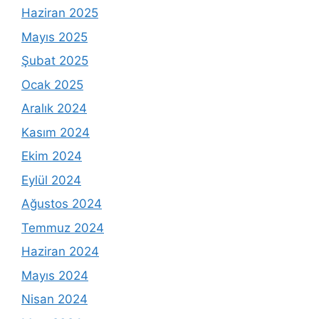
Haziran 2025
Mayıs 2025
Şubat 2025
Ocak 2025
Aralık 2024
Kasım 2024
Ekim 2024
Eylül 2024
Ağustos 2024
Temmuz 2024
Haziran 2024
Mayıs 2024
Nisan 2024