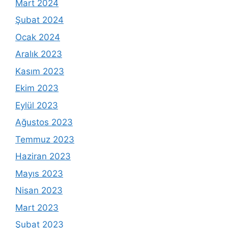
Mart 2024
Şubat 2024
Ocak 2024
Aralık 2023
Kasım 2023
Ekim 2023
Eylül 2023
Ağustos 2023
Temmuz 2023
Haziran 2023
Mayıs 2023
Nisan 2023
Mart 2023
Şubat 2023