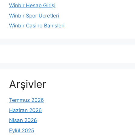
Winbir Hesap Girişi
Winbir Spor Ücretleri
Winbir Casino Bahisleri
Arşivler
Temmuz 2026
Haziran 2026
Nisan 2026
Eylül 2025