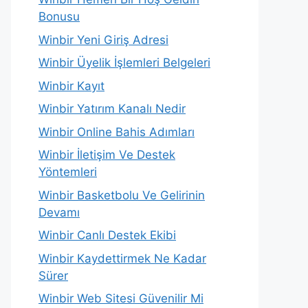
Bonusu
Winbir Yeni Giriş Adresi
Winbir Üyelik İşlemleri Belgeleri
Winbir Kayıt
Winbir Yatırım Kanalı Nedir
Winbir Online Bahis Adımları
Winbir İletişim Ve Destek
Yöntemleri
Winbir Basketbolu Ve Gelirinin
Devamı
Winbir Canlı Destek Ekibi
Winbir Kaydettirmek Ne Kadar
Sürer
Winbir Web Sitesi Güvenilir Mi