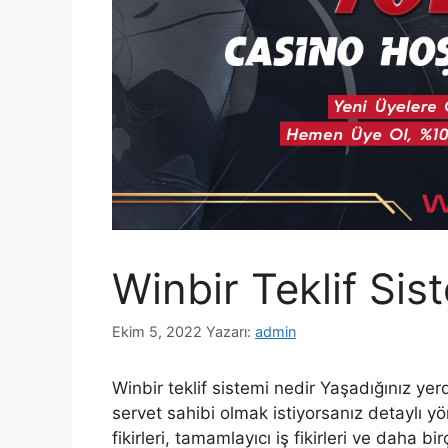
Winbir Teklif Sis
Ekim 5, 2022
Yazarı:
admin
Winbir teklif sistemi nedir Yaşadığınız y
servet sahibi olmak istiyorsanız detaylı 
fikirleri, tamamlayıcı iş fikirleri ve daha b