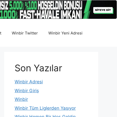
t
Winbir Twitter
Winbir Yeni Adresi
Son Yazılar
Winbir Adresi
Winbir Giriş
Winbir
Winbir Tüm Liglerden Yaşıyor
Winbir Hemen Bir Hoş Geldin