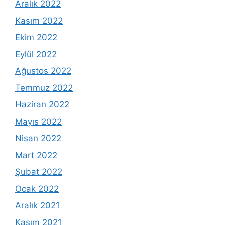
Aralık 2022
Kasım 2022
Ekim 2022
Eylül 2022
Ağustos 2022
Temmuz 2022
Haziran 2022
Mayıs 2022
Nisan 2022
Mart 2022
Şubat 2022
Ocak 2022
Aralık 2021
Kasım 2021