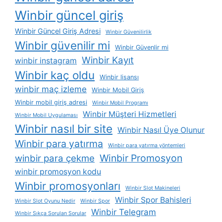
Winbir güncel giriş
Winbir Güncel Giriş Adresi
Winbir Güvenilirlik
Winbir güvenilir mi
Winbir Güvenlir mi
Winbir Kayıt
winbir instagram
Winbir kaç oldu
Winbir lisansı
winbir maç izleme
Winbir Mobil Giriş
Winbir mobil giriş adresi
Winbir Mobil Programı
Winbir Müşteri Hizmetleri
Winbir Mobil Uygulaması
Winbir nasıl bir site
Winbir Nasıl Üye Olunur
Winbir para yatırma
Winbir para yatırma yöntemleri
Winbir Promosyon
winbir para çekme
winbir promosyon kodu
Winbir promosyonları
Winbir Slot Makineleri
Winbir Spor Bahisleri
Winbir Slot Oyunu Nedir
Winbir Spor
Winbir Telegram
Winbir Sıkça Sorulan Sorular