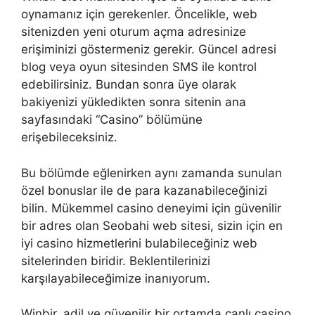
oynamanız için gerekenler. Öncelikle, web
sitenizden yeni oturum açma adresinize
erişiminizi göstermeniz gerekir. Güncel adresi
blog veya oyun sitesinden SMS ile kontrol
edebilirsiniz. Bundan sonra üye olarak
bakiyenizi yükledikten sonra sitenin ana
sayfasındaki “Casino” bölümüne
erişebileceksiniz.
Bu bölümde eğlenirken aynı zamanda sunulan
özel bonuslar ile de para kazanabileceğinizi
bilin. Mükemmel casino deneyimi için güvenilir
bir adres olan Seobahi web sitesi, sizin için en
iyi casino hizmetlerini bulabileceğiniz web
sitelerinden biridir. Beklentilerinizi
karşılayabileceğimize inanıyorum.
Winbir, adil ve güvenilir bir ortamda canlı casino