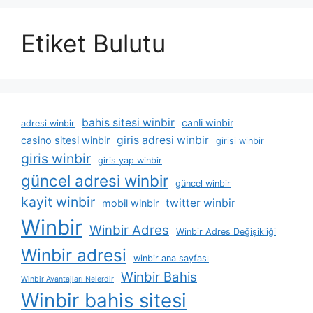
Etiket Bulutu
bahis sitesi winbir
canli winbir
adresi winbir
giris adresi winbir
casino sitesi winbir
girisi winbir
giris winbir
giris yap winbir
güncel adresi winbir
güncel winbir
kayit winbir
twitter winbir
mobil winbir
Winbir
Winbir Adres
Winbir Adres Değişikliği
Winbir adresi
winbir ana sayfası
Winbir Bahis
Winbir Avantajları Nelerdir
Winbir bahis sitesi