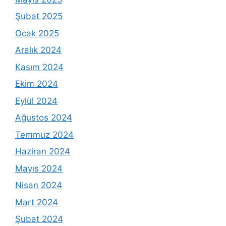
Şubat 2025
Ocak 2025
Aralık 2024
Kasım 2024
Ekim 2024
Eylül 2024
Ağustos 2024
Temmuz 2024
Haziran 2024
Mayıs 2024
Nisan 2024
Mart 2024
Şubat 2024