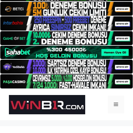
İçeriğe
atla
Menü