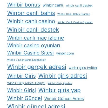
Winbir bonus
winbir canli
winbir canli destek
Winbir canlı bahis
Winbir Canlı Bahis Oranları
Winbir canlı casino
Winbir Canlı Casino Oyunları
Winbir canlı destek
Winbir canlı maç izleme
Winbir casino oyunları
Winbir Casino Sitesi
winbir com
Winbir E Spor Bahis Seçenekleri
Winbir gerçek adresi
winbir giris twitter
Winbir giriş adresi
Winbir Giriş
Winbir Giriş Adresi Değişti
Winbir Giriş Ayarları
Winbir giriş yap
Winbir Girişi
Winbir Güncel
Winbir Güncel Adres
Winbir güncel adresi