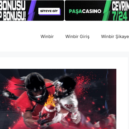
Winbir
Winbir Giriş
Winbir Şikaye