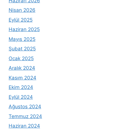
Haziran 2026
Nisan 2026
Eylül 2025
Haziran 2025
Mayıs 2025
Şubat 2025
Ocak 2025
Aralık 2024
Kasım 2024
Ekim 2024
Eylül 2024
Ağustos 2024
Temmuz 2024
Haziran 2024