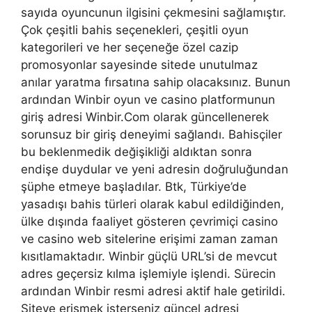
sayıda oyuncunun ilgisini çekmesini sağlamıştır.
Çok çeşitli bahis seçenekleri, çeşitli oyun
kategorileri ve her seçeneğe özel cazip
promosyonlar sayesinde sitede unutulmaz
anılar yaratma fırsatına sahip olacaksınız. Bunun
ardından Winbir oyun ve casino platformunun
giriş adresi Winbir.Com olarak güncellenerek
sorunsuz bir giriş deneyimi sağlandı. Bahisçiler
bu beklenmedik değişikliği aldıktan sonra
endişe duydular ve yeni adresin doğruluğundan
şüphe etmeye başladılar. Btk, Türkiye’de
yasadışı bahis türleri olarak kabul edildiğinden,
ülke dışında faaliyet gösteren çevrimiçi casino
ve casino web sitelerine erişimi zaman zaman
kısıtlamaktadır. Winbir güçlü URL’si de mevcut
adres geçersiz kılma işlemiyle işlendi. Sürecin
ardından Winbir resmi adresi aktif hale getirildi.
Siteye erişmek isterseniz güncel adresi