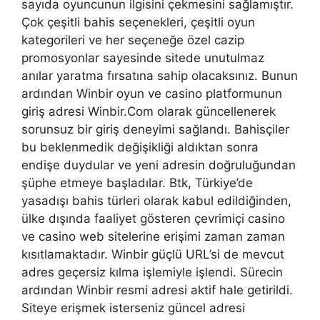
sayıda oyuncunun ilgisini çekmesini sağlamıştır.
Çok çeşitli bahis seçenekleri, çeşitli oyun
kategorileri ve her seçeneğe özel cazip
promosyonlar sayesinde sitede unutulmaz
anılar yaratma fırsatına sahip olacaksınız. Bunun
ardından Winbir oyun ve casino platformunun
giriş adresi Winbir.Com olarak güncellenerek
sorunsuz bir giriş deneyimi sağlandı. Bahisçiler
bu beklenmedik değişikliği aldıktan sonra
endişe duydular ve yeni adresin doğruluğundan
şüphe etmeye başladılar. Btk, Türkiye’de
yasadışı bahis türleri olarak kabul edildiğinden,
ülke dışında faaliyet gösteren çevrimiçi casino
ve casino web sitelerine erişimi zaman zaman
kısıtlamaktadır. Winbir güçlü URL’si de mevcut
adres geçersiz kılma işlemiyle işlendi. Sürecin
ardından Winbir resmi adresi aktif hale getirildi.
Siteye erişmek isterseniz güncel adresi