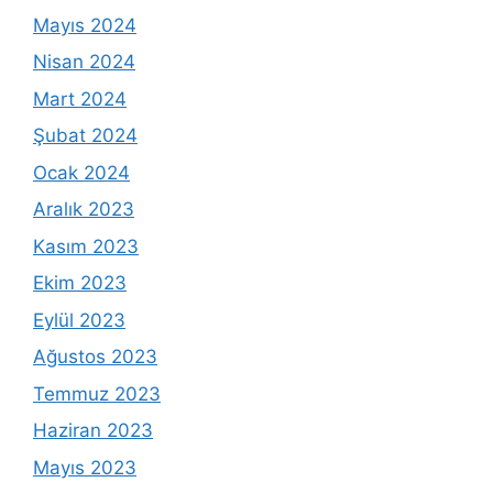
Mayıs 2024
Nisan 2024
Mart 2024
Şubat 2024
Ocak 2024
Aralık 2023
Kasım 2023
Ekim 2023
Eylül 2023
Ağustos 2023
Temmuz 2023
Haziran 2023
Mayıs 2023