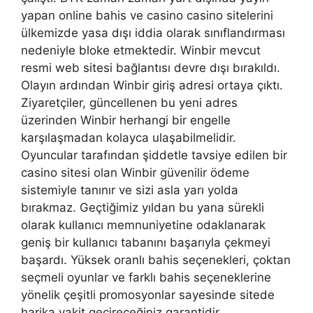
yapan online bahis ve casino casino sitelerini
ülkemizde yasa dışı iddia olarak sınıflandırması
nedeniyle bloke etmektedir. Winbir mevcut
resmi web sitesi bağlantısı devre dışı bırakıldı.
Olayın ardından Winbir giriş adresi ortaya çıktı.
Ziyaretçiler, güncellenen bu yeni adres
üzerinden Winbir herhangi bir engelle
karşılaşmadan kolayca ulaşabilmelidir.
Oyuncular tarafından şiddetle tavsiye edilen bir
casino sitesi olan Winbir güvenilir ödeme
sistemiyle tanınır ve sizi asla yarı yolda
bırakmaz. Geçtiğimiz yıldan bu yana sürekli
olarak kullanıcı memnuniyetine odaklanarak
geniş bir kullanıcı tabanını başarıyla çekmeyi
başardı. Yüksek oranlı bahis seçenekleri, çoktan
seçmeli oyunlar ve farklı bahis seçeneklerine
yönelik çeşitli promosyonlar sayesinde sitede
harika vakit geçireceğiniz garantidir.