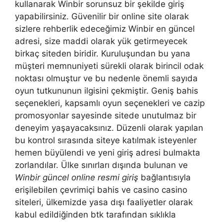
kullanarak Winbir sorunsuz bir şekilde giriş
yapabilirsiniz. Güvenilir bir online site olarak
sizlere rehberlik edeceğimiz Winbir en güncel
adresi, size maddi olarak yük getirmeyecek
birkaç siteden biridir. Kuruluşundan bu yana
müşteri memnuniyeti sürekli olarak birincil odak
noktası olmuştur ve bu nedenle önemli sayıda
oyun tutkununun ilgisini çekmiştir. Geniş bahis
seçenekleri, kapsamlı oyun seçenekleri ve cazip
promosyonlar sayesinde sitede unutulmaz bir
deneyim yaşayacaksınız. Düzenli olarak yapılan
bu kontrol sırasında siteye katılmak isteyenler
hemen büyülendi ve yeni giriş adresi bulmakta
zorlandılar. Ülke sınırları dışında bulunan ve
Winbir güncel online resmi giriş
bağlantısıyla
erişilebilen çevrimiçi bahis ve casino casino
siteleri, ülkemizde yasa dışı faaliyetler olarak
kabul edildiğinden btk tarafından sıklıkla