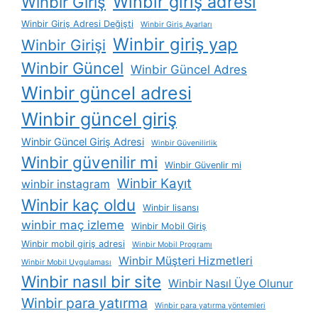
Winbir giriş adresi
Winbir Giriş
Winbir Giriş Adresi Değişti
Winbir Giriş Ayarları
Winbir giriş yap
Winbir Girişi
Winbir Güncel
Winbir Güncel Adres
Winbir güncel adresi
Winbir güncel giriş
Winbir Güncel Giriş Adresi
Winbir Güvenilirlik
Winbir güvenilir mi
Winbir Güvenlir mi
Winbir Kayıt
winbir instagram
Winbir kaç oldu
Winbir lisansı
winbir maç izleme
Winbir Mobil Giriş
Winbir mobil giriş adresi
Winbir Mobil Programı
Winbir Müşteri Hizmetleri
Winbir Mobil Uygulaması
Winbir nasıl bir site
Winbir Nasıl Üye Olunur
Winbir para yatırma
Winbir para yatırma yöntemleri