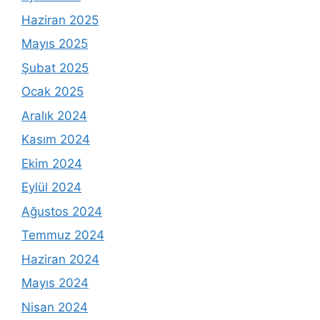
Haziran 2025
Mayıs 2025
Şubat 2025
Ocak 2025
Aralık 2024
Kasım 2024
Ekim 2024
Eylül 2024
Ağustos 2024
Temmuz 2024
Haziran 2024
Mayıs 2024
Nisan 2024