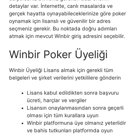
detaylar var. İnternette, canlı masalarda ve
gerçek hayatta oynayabileceklerinize göre poker
oynamak için lisanslı ve güvenilir bir adres
seçmeniz gerekir. Bu noktada doğru adımları
atmak için mevcut Winbir giriş adresini seçebilir.
Winbir Poker Üyeliği
Winbir Üyeliği Lisans almak için gerekli tüm
belgeleri ve şirket verilerini yetkililere gönderin
Lisans kabul edildikten sonra başvuru
ücreti, harçlar ve vergiler
Lisansın onaylanmasından sonra geçerli
olması için tüm kurallara uyun
Winbir platformuna üye olmanız yeterlidir
ve bahis tutkunları platformda oyun