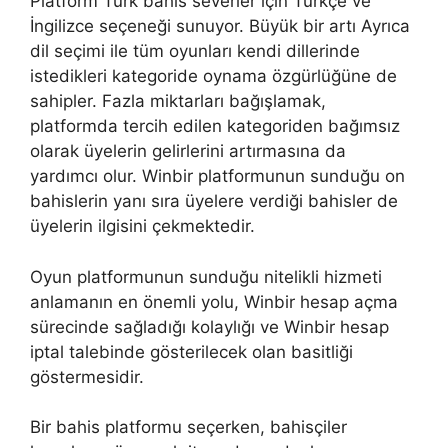
Platform Türk bahis severler için Türkçe ve
İngilizce seçeneği sunuyor. Büyük bir artı Ayrıca
dil seçimi ile tüm oyunları kendi dillerinde
istedikleri kategoride oynama özgürlüğüne de
sahipler. Fazla miktarları bağışlamak,
platformda tercih edilen kategoriden bağımsız
olarak üyelerin gelirlerini artırmasına da
yardımcı olur. Winbir platformunun sunduğu on
bahislerin yanı sıra üyelere verdiği bahisler de
üyelerin ilgisini çekmektedir.
Oyun platformunun sunduğu nitelikli hizmeti
anlamanın en önemli yolu, Winbir hesap açma
sürecinde sağladığı kolaylığı ve Winbir hesap
iptal talebinde gösterilecek olan basitliği
göstermesidir.
Bir bahis platformu seçerken, bahisçiler