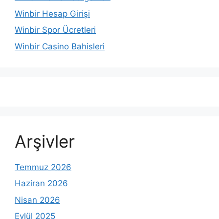
Winbir Hesap Girişi
Winbir Spor Ücretleri
Winbir Casino Bahisleri
Arşivler
Temmuz 2026
Haziran 2026
Nisan 2026
Eylül 2025