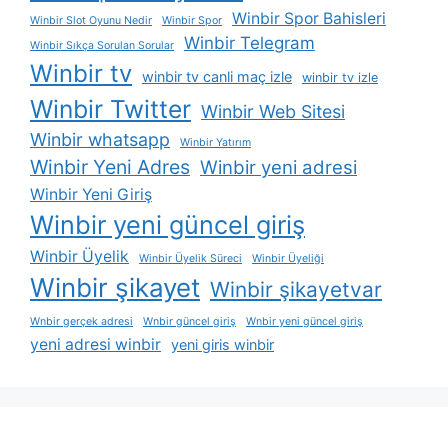
Winbir Spor Bahisleri
Winbir Slot Oyunu Nedir
Winbir Spor
Winbir Telegram
Winbir Sıkça Sorulan Sorular
Winbir tv
winbir tv canli maç izle
winbir tv izle
Winbir Twitter
Winbir Web Sitesi
Winbir whatsapp
Winbir Yatırım
Winbir Yeni Adres
Winbir yeni adresi
Winbir Yeni Giriş
Winbir yeni güncel giriş
Winbir Üyelik
Winbir Üyelik Süreci
Winbir Üyeliği
Winbir şikayet
Winbir şikayetvar
Wnbir gerçek adresi
Wnbir güncel giriş
Wnbir yeni güncel giriş
yeni adresi winbir
yeni giris winbir