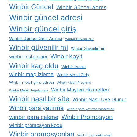
Winbir Güncel
Winbir Güncel Adres
Winbir güncel adresi
Winbir güncel giriş
Winbir Güncel Giriş Adresi
Winbir Güvenilirlik
Winbir güvenilir mi
Winbir Güvenlir mi
Winbir Kayıt
winbir instagram
Winbir kaç oldu
Winbir lisansı
winbir maç izleme
Winbir Mobil Giriş
Winbir mobil giriş adresi
Winbir Mobil Programı
Winbir Müşteri Hizmetleri
Winbir Mobil Uygulaması
Winbir nasıl bir site
Winbir Nasıl Üye Olunur
Winbir para yatırma
Winbir para yatırma yöntemleri
Winbir Promosyon
winbir para çekme
winbir promosyon kodu
Winbir promosyonları
Winbir Slot Makineleri