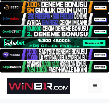
İçeriğe
atla
Menü