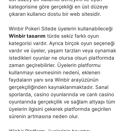
kategorisine göre gerçekliği en üst düzeye
çıkaran kullanıcı dostu bir web sitesidir.
Winbir Pokeri Sitede üyelerin kullanabileceği
Winbir tasarım
türde sekiz farklı oyun
kategorisi vardır. Ayrıca birçok oyun seçeneği
vardır ve üyeler, yaşam tarzları veya oynamak
istedikleri oyunlar ne olursa olsun platformda
zaman geçirebilirler. Üyelerin platformu
kullanmayı sevmesinin nedeni, eklenen
faydaların yanı sıra Winbir arayüzünün
gerçekçiliğinden kaynaklanmaktadır. Sanal
sporlarda, casino oyunlarında ve canlı casino
oyunlarında gerçekçilik ve sağlam altyapı tüm
üyelerin ilgisini çekerek platformda geçirilen
sürenin artmasına neden olur.