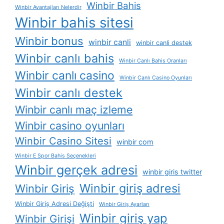
Winbir Bahis
Winbir Avantajları Nelerdir
Winbir bahis sitesi
Winbir bonus
winbir canli
winbir canli destek
Winbir canlı bahis
Winbir Canlı Bahis Oranları
Winbir canlı casino
Winbir Canlı Casino Oyunları
Winbir canlı destek
Winbir canlı maç izleme
Winbir casino oyunları
Winbir Casino Sitesi
winbir com
Winbir E Spor Bahis Seçenekleri
Winbir gerçek adresi
winbir giris twitter
Winbir giriş adresi
Winbir Giriş
Winbir Giriş Adresi Değişti
Winbir Giriş Ayarları
Winbir giriş yap
Winbir Girişi