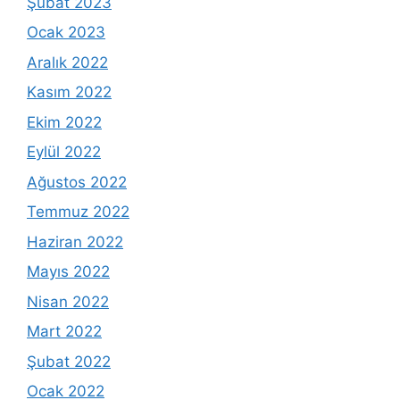
Şubat 2023
Ocak 2023
Aralık 2022
Kasım 2022
Ekim 2022
Eylül 2022
Ağustos 2022
Temmuz 2022
Haziran 2022
Mayıs 2022
Nisan 2022
Mart 2022
Şubat 2022
Ocak 2022