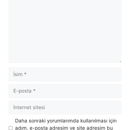
Yorum
İsim
E-
posta
İnternet
sitesi
Daha sonraki yorumlarımda kullanılması için
adım, e-posta adresim ve site adresim bu