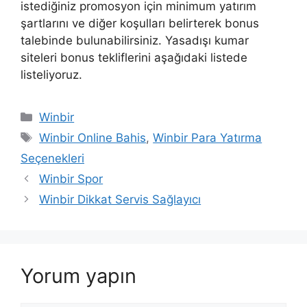
istediğiniz promosyon için minimum yatırım
şartlarını ve diğer koşulları belirterek bonus
talebinde bulunabilirsiniz. Yasadışı kumar
siteleri bonus tekliflerini aşağıdaki listede
listeliyoruz.
Kategoriler
Winbir
Etiketler
Winbir Online Bahis
,
Winbir Para Yatırma
Seçenekleri
Yazı
Winbir Spor
dolaşımı
Winbir Dikkat Servis Sağlayıcı
Yorum yapın