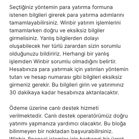
Seçtiğiniz yöntemin para yatırma formuna
istenen bilgileri girerek para yatırma adımlarını
tamamlayabilirsiniz. Winbir yatırım işlemlerini
tamamlarken doğru ve eksiksiz bilgiler
girmelisiniz. Yanlış bilgilerden dolayı
oluşabilecek her türlü zarardan sizin sorumlu
olduğunuzu bildiririz. Herhangi bir yanlış
işlemden Winbir sorumlu olmadığını belirtir.
Hesabınıza para yatırmak için yatırılan yöntemin
tutarı ve hesap numarası gibi bilgileri eksiksiz
girmeniz gerekir. Bu bilgileri girin ve yatırımınız
30 dakikaya kadar hesabınıza aktarılacaktır.
Ödeme üzerine canlı destek hizmeti
verilmektedir. Canlı destek operatörümüz doğru
yatırımı yapmanıza yardımcı olacaktır. Bu bloğa
bilinmeyen bir noktadan başvurabilirsiniz.