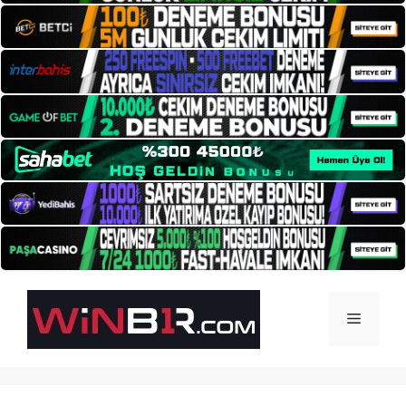
İçeriğe
atla
Menü