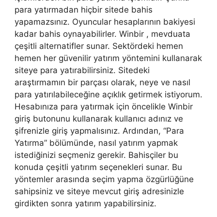
para yatırmadan hiçbir sitede bahis
yapamazsınız. Oyuncular hesaplarının bakiyesi
kadar bahis oynayabilirler. Winbir , mevduata
çeşitli alternatifler sunar. Sektördeki hemen
hemen her güvenilir yatırım yöntemini kullanarak
siteye para yatırabilirsiniz. Sitedeki
araştırmamın bir parçası olarak, neye ve nasıl
para yatırılabileceğine açıklık getirmek istiyorum.
Hesabınıza para yatırmak için öncelikle Winbir
giriş butonunu kullanarak kullanıcı adınız ve
şifrenizle giriş yapmalısınız. Ardından, “Para
Yatırma” bölümünde, nasıl yatırım yapmak
istediğinizi seçmeniz gerekir. Bahisçiler bu
konuda çeşitli yatırım seçenekleri sunar. Bu
yöntemler arasında seçim yapma özgürlüğüne
sahipsiniz ve siteye mevcut giriş adresinizle
girdikten sonra yatırım yapabilirsiniz.