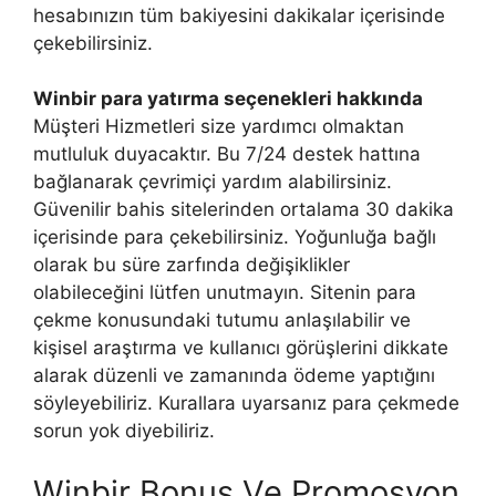
hesabınızın tüm bakiyesini dakikalar içerisinde
çekebilirsiniz.
Winbir para yatırma seçenekleri hakkında
Müşteri Hizmetleri size yardımcı olmaktan
mutluluk duyacaktır. Bu 7/24 destek hattına
bağlanarak çevrimiçi yardım alabilirsiniz.
Güvenilir bahis sitelerinden ortalama 30 dakika
içerisinde para çekebilirsiniz. Yoğunluğa bağlı
olarak bu süre zarfında değişiklikler
olabileceğini lütfen unutmayın. Sitenin para
çekme konusundaki tutumu anlaşılabilir ve
kişisel araştırma ve kullanıcı görüşlerini dikkate
alarak düzenli ve zamanında ödeme yaptığını
söyleyebiliriz. Kurallara uyarsanız para çekmede
sorun yok diyebiliriz.
Winbir Bonus Ve Promosyon