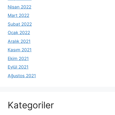
Nisan 2022
Mart 2022
Şubat 2022
Ocak 2022
Aralık 2021
Kasım 2021
Ekim 2021
Eylül 2021
Ağustos 2021
Kategoriler