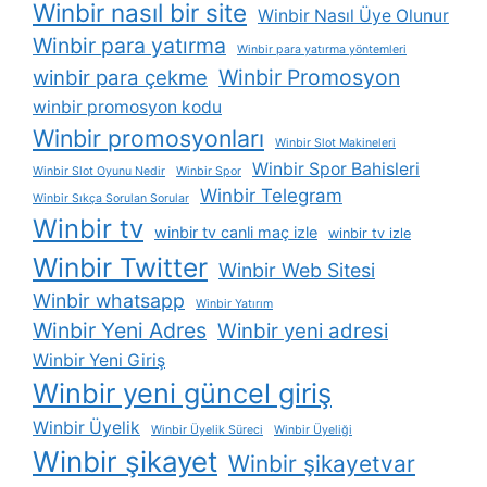
Winbir nasıl bir site
Winbir Nasıl Üye Olunur
Winbir para yatırma
Winbir para yatırma yöntemleri
Winbir Promosyon
winbir para çekme
winbir promosyon kodu
Winbir promosyonları
Winbir Slot Makineleri
Winbir Spor Bahisleri
Winbir Slot Oyunu Nedir
Winbir Spor
Winbir Telegram
Winbir Sıkça Sorulan Sorular
Winbir tv
winbir tv canli maç izle
winbir tv izle
Winbir Twitter
Winbir Web Sitesi
Winbir whatsapp
Winbir Yatırım
Winbir Yeni Adres
Winbir yeni adresi
Winbir Yeni Giriş
Winbir yeni güncel giriş
Winbir Üyelik
Winbir Üyelik Süreci
Winbir Üyeliği
Winbir şikayet
Winbir şikayetvar