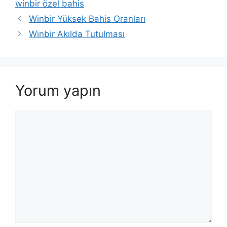
winbir özel bahis
Yazı
Winbir Yüksek Bahis Oranları
dolaşımı
Winbir Akılda Tutulması
Yorum yapın
Yorum