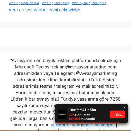
Wnbir gerçek adresi
Wnbir güncel giriş
Wnbir yeni güncel giriş
yeni adresi winbir
yeni giris winbir
"Avrasya'nın en büyük reklam platformunda olmak için
Microsoft Teams:
reklam@avrasyamarketing.com
adresimizden veya Telegram: @Avrasyamarketing
adresimizden irtibat kurabilirsiniz. (Tek iletişim
adreslerimiz teams / telegram ve mail adresimizdir.
Harici hiçbir iletişim adresimiz bulunmamaktadır.
Lütfen itibar etmeyiniz.) Türkiye yasalarına göre 7258
sayılı kanun uyarınca yasa dışı bahis oynamanın
cezaları mevcuttur. Şu an bulunduğunuz site hiç bir
şekilde illegal bahis oyunları oynatmıyor ve oynamaya
aracı olmuyordur.
vitrinbet
|
vangabet
|
casinopol
|