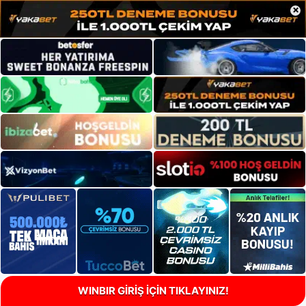
×
WINBIR GİRİŞ İÇİN TIKLAYINIZ!