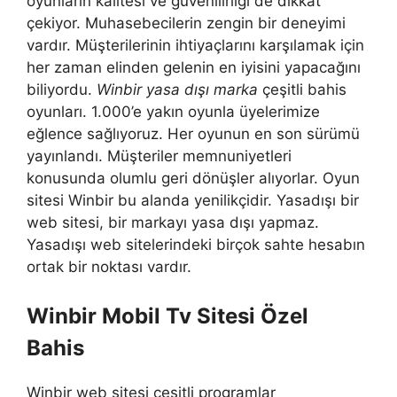
oyunların kalitesi ve güvenilirliği de dikkat
çekiyor. Muhasebecilerin zengin bir deneyimi
vardır. Müşterilerinin ihtiyaçlarını karşılamak için
her zaman elinden gelenin en iyisini yapacağını
biliyordu.
Winbir yasa dışı marka
çeşitli bahis
oyunları. 1.000’e yakın oyunla üyelerimize
eğlence sağlıyoruz. Her oyunun en son sürümü
yayınlandı. Müşteriler memnuniyetleri
konusunda olumlu geri dönüşler alıyorlar. Oyun
sitesi Winbir bu alanda yenilikçidir. Yasadışı bir
web sitesi, bir markayı yasa dışı yapmaz.
Yasadışı web sitelerindeki birçok sahte hesabın
ortak bir noktası vardır.
Winbir Mobil Tv Sitesi Özel
Bahis
Winbir web sitesi çeşitli programlar