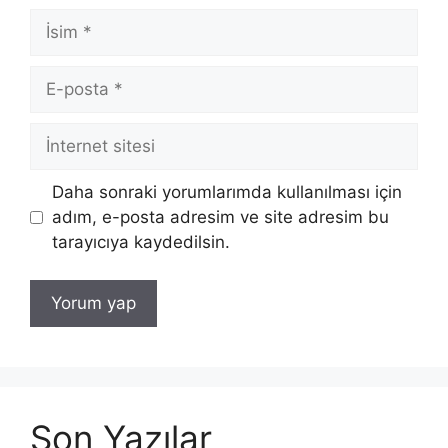
İsim
E-
posta
İnternet
sitesi
Daha sonraki yorumlarımda kullanılması için
adım, e-posta adresim ve site adresim bu
tarayıcıya kaydedilsin.
Son Yazılar