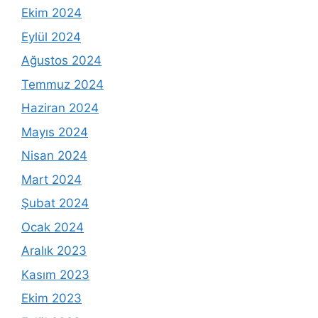
Ekim 2024
Eylül 2024
Ağustos 2024
Temmuz 2024
Haziran 2024
Mayıs 2024
Nisan 2024
Mart 2024
Şubat 2024
Ocak 2024
Aralık 2023
Kasım 2023
Ekim 2023