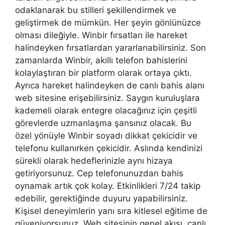
odaklanarak bu stilleri şekillendirmek ve
geliştirmek de mümkün. Her şeyin gönlünüzce
olması dileğiyle. Winbir fırsatları ile hareket
halindeyken fırsatlardan yararlanabilirsiniz. Son
zamanlarda Winbir, akıllı telefon bahislerini
kolaylaştıran bir platform olarak ortaya çıktı.
Ayrıca hareket halindeyken de canlı bahis alanı
web sitesine erişebilirsiniz. Saygın kuruluşlara
kademeli olarak entegre olacağınız için çeşitli
görevlerde uzmanlaşma şansınız olacak. Bu
özel yönüyle Winbir soyadı dikkat çekicidir ve
telefonu kullanırken çekicidir. Aslında kendinizi
sürekli olarak hedeflerinizle aynı hizaya
getiriyorsunuz. Cep telefonunuzdan bahis
oynamak artık çok kolay. Etkinlikleri 7/24 takip
edebilir, gerektiğinde duyuru yapabilirsiniz.
Kişisel deneyimlerin yanı sıra kitlesel eğitime de
güveniyorsunuz. Web sitesinin genel akışı, canlı