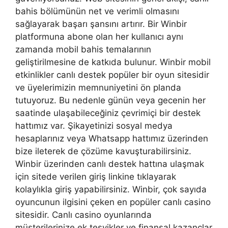
bahis bölümünün net ve verimli olmasını
sağlayarak başarı şansını artırır. Bir Winbir
platformuna abone olan her kullanıcı aynı
zamanda mobil bahis temalarının
geliştirilmesine de katkıda bulunur. Winbir mobil
etkinlikler canlı destek popüler bir oyun sitesidir
ve üyelerimizin memnuniyetini ön planda
tutuyoruz. Bu nedenle günün veya gecenin her
saatinde ulaşabileceğiniz çevrimiçi bir destek
hattımız var. Şikayetinizi sosyal medya
hesaplarınız veya Whatsapp hattımız üzerinden
bize ileterek de çözüme kavuşturabilirsiniz.
Winbir üzerinden canlı destek hattına ulaşmak
için sitede verilen giriş linkine tıklayarak
kolaylıkla giriş yapabilirsiniz. Winbir, çok sayıda
oyuncunun ilgisini çeken en popüler canlı casino
sitesidir. Canlı casino oyunlarında
müşterilerinize ek teşvikler ve finansal kazançlar