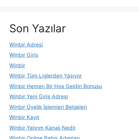
Son Yazılar
Winbir Adresi
Winbir Giriş
Winbir
Winbir Tüm Liglerden Yaşıyor
Winbir Hemen Bir Hoş Geldin Bonusu
Winbir Yeni Giriş Adresi
Winbir Üyelik İşlemleri Belgeleri
Winbir Kayıt
Winbir Yatırım Kanalı Nedir
Winbir Online Bahis Adımları