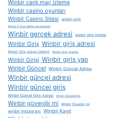
Winbir canlı maç izleme
Winbir casino oyunları
Winbir Casino Sitesi
winbir com
Winbir E Spor Bahis Seçenekleri
Winbir gerçek adresi
winbir giris twitter
Winbir giriş adresi
Winbir Giriş
Winbir Giriş Adresi Değişti
Winbir Giriş Ayarları
Winbir giriş yap
Winbir Girişi
Winbir Güncel
Winbir Güncel Adres
Winbir güncel adresi
Winbir güncel giriş
Winbir Güncel Giriş Adresi
Winbir Güvenilirlik
Winbir güvenilir mi
Winbir Güvenlir mi
Winbir Kayıt
winbir instagram