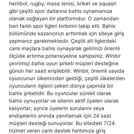
hentbol, ​​rugby, masa tenisi, kriket ve squash
gibi çeşitli spor dallarına bahis oynamanıza
olanak sağlayan bir platformdur. O zamandan
beri farklı spor ligleri birbirini takip etti. Bahis
bölümünde kazancınızı arttırmak için siteye giriş
yapmanız gerekmektedir. Çeşitli alt liglerdeki
canlı maçlara bahis oynayarak gelirinizi önemli
ölçüde artırma potansiyeline sahipsiniz.
Winbir
çevrimiçi bahis oyun şirketi
müşteri desteğine
günün her saati erişilebilir. Winbir, önemli sayıda
oyuncunun ülkemizden geldiği, çeşitli ülkelerden
oyuncuların ilgisini çeken dünya çapında bir
bahis şirketidir. Bu oyuncular sürekli olarak
bahis oynuyorlar ve sitenin aktif üyeleri olarak
kalıyorlar; ayrıca üyelerin sorularını veya
endişelerini anında yanıtlamak için 24 saat
müşteri desteği sunuyorlar. Bu sitedeki 7/24
hizmet veren canlı destek hattımıza giriş