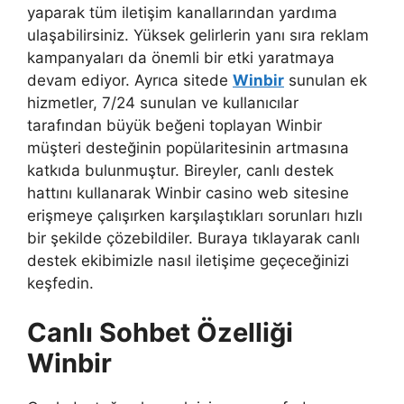
yaparak tüm iletişim kanallarından yardıma
ulaşabilirsiniz. Yüksek gelirlerin yanı sıra reklam
kampanyaları da önemli bir etki yaratmaya
devam ediyor. Ayrıca sitede
Winbir
sunulan ek
hizmetler, 7/24 sunulan ve kullanıcılar
tarafından büyük beğeni toplayan Winbir
müşteri desteğinin popülaritesinin artmasına
katkıda bulunmuştur. Bireyler, canlı destek
hattını kullanarak Winbir casino web sitesine
erişmeye çalışırken karşılaştıkları sorunları hızlı
bir şekilde çözebildiler. Buraya tıklayarak canlı
destek ekibimizle nasıl iletişime geçeceğinizi
keşfedin.
Canlı Sohbet Özelliği
Winbir