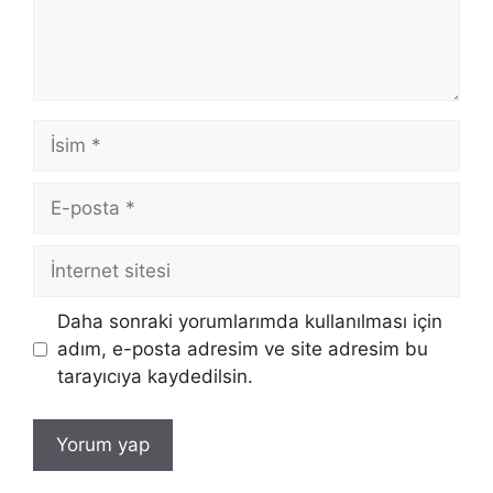
İsim
E-
posta
İnternet
sitesi
Daha sonraki yorumlarımda kullanılması için
adım, e-posta adresim ve site adresim bu
tarayıcıya kaydedilsin.