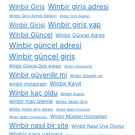
Winbir giriş adresi
Winbir Giriş
Winbir Giriş Adresi Değişti
Winbir Giriş Ayarları
Winbir giriş yap
Winbir Girişi
Winbir Güncel
Winbir Güncel Adres
Winbir güncel adresi
Winbir güncel giriş
Winbir Güncel Giriş Adresi
Winbir Güvenilirlik
Winbir güvenilir mi
Winbir Güvenlir mi
Winbir Kayıt
winbir instagram
Winbir kaç oldu
Winbir lisansı
winbir maç izleme
Winbir Mobil Giriş
Winbir mobil giriş adresi
Winbir Mobil Programı
Winbir Müşteri Hizmetleri
Winbir Mobil Uygulaması
Winbir nasıl bir site
Winbir Nasıl Üye Olunur
Winbir para yatırma