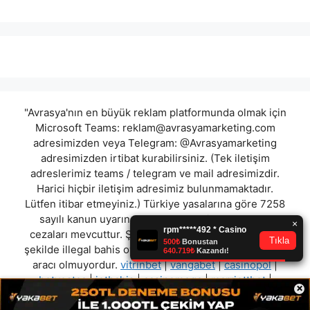
"Avrasya'nın en büyük reklam platformunda olmak için
Microsoft Teams:
reklam@avrasyamarketing.com
adresimizden veya Telegram: @Avrasyamarketing
adresimizden irtibat kurabilirsiniz. (Tek iletişim
adreslerimiz teams / telegram ve mail adresimizdir.
Harici hiçbir iletişim adresimiz bulunmamaktadır.
Lütfen itibar etmeyiniz.) Türkiye yasalarına göre 7258
sayılı kanun uyarınca yasa dışı bahis oynamanın
cezaları mevcuttur. Şu an bulunduğunuz site hiç bir
şekilde illegal bahis oyunları oynatmıyor ve oynamaya
aracı olmuyordur.
vitrinbet
|
vangabet
|
casinopol
|
betvestaa
|
jetbahis
|
casinomega
|
marriottbet
|
×
betper
"