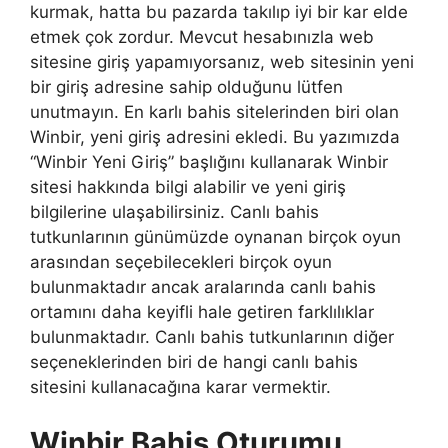
kurmak, hatta bu pazarda takılıp iyi bir kar elde
etmek çok zordur. Mevcut hesabınızla web
sitesine giriş yapamıyorsanız, web sitesinin yeni
bir giriş adresine sahip olduğunu lütfen
unutmayın. En karlı bahis sitelerinden biri olan
Winbir, yeni giriş adresini ekledi. Bu yazımızda
“Winbir Yeni Giriş” başlığını kullanarak Winbir
sitesi hakkında bilgi alabilir ve yeni giriş
bilgilerine ulaşabilirsiniz. Canlı bahis
tutkunlarının günümüzde oynanan birçok oyun
arasından seçebilecekleri birçok oyun
bulunmaktadır ancak aralarında canlı bahis
ortamını daha keyifli hale getiren farklılıklar
bulunmaktadır. Canlı bahis tutkunlarının diğer
seçeneklerinden biri de hangi canlı bahis
sitesini kullanacağına karar vermektir.
Winbir Bahis Oturumu