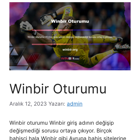
Winbir Oturumu
Aralık 12, 2023
Yazarı:
admin
Winbir oturumu Winbir giriş adının değişip
değişmediği sorusu ortaya çıkıyor. Birçok
bahisçi hala Winbir gibi Avrupa bahis sitelerine