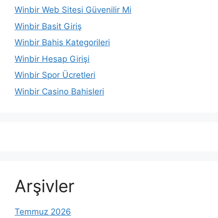
Winbir Web Sitesi Güvenilir Mi
Winbir Basit Giriş
Winbir Bahis Kategorileri
Winbir Hesap Girişi
Winbir Spor Ücretleri
Winbir Casino Bahisleri
Arşivler
Temmuz 2026