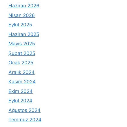
Haziran 2026
Nisan 2026
Eylül 2025
Haziran 2025
Mayıs 2025
Şubat 2025
Ocak 2025
Aralık 2024
Kasım 2024
Ekim 2024
Eylül 2024
Ağustos 2024
Temmuz 2024