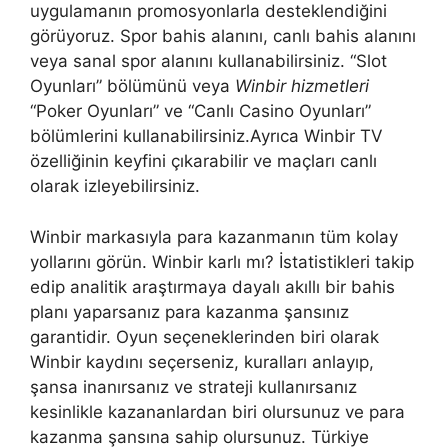
uygulamanın promosyonlarla desteklendiğini
görüyoruz. Spor bahis alanını, canlı bahis alanını
veya sanal spor alanını kullanabilirsiniz. “Slot
Oyunları” bölümünü veya
Winbir hizmetleri
“Poker Oyunları” ve “Canlı Casino Oyunları”
bölümlerini kullanabilirsiniz.Ayrıca Winbir TV
özelliğinin keyfini çıkarabilir ve maçları canlı
olarak izleyebilirsiniz.
Winbir markasıyla para kazanmanın tüm kolay
yollarını görün. Winbir karlı mı? İstatistikleri takip
edip analitik araştırmaya dayalı akıllı bir bahis
planı yaparsanız para kazanma şansınız
garantidir. Oyun seçeneklerinden biri olarak
Winbir kaydını seçerseniz, kuralları anlayıp,
şansa inanırsanız ve strateji kullanırsanız
kesinlikle kazananlardan biri olursunuz ve para
kazanma şansına sahip olursunuz. Türkiye