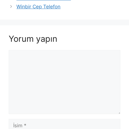
dolaşımı
Winbir Cep Telefon
Yorum yapın
Yorum
İsim