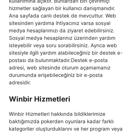
kullanımına açıktır. Bunlardan biri çevrimiçi
hizmetler sağlayan bir kullanıcı danışmanıdır.
Ana sayfada canlı destek de mevcuttur. Web
sitesinden yardıma ihtiyacınız varsa sosyal
medya hesaplarımızı da ziyaret edebilirsiniz.
Sosyal medya hesaplarınız üzerinden yardım
isteyebilir veya soru sorabilirsiniz. Ayrıca web
sitesiyle ilgili yardım alabileceğiniz bir destek e-
postası da bulunmaktadır.Destek e-posta
adresi, web sitesinde oturum açamamanız
durumunda erişebileceğiniz bir e-posta
adresidir.
Winbir Hizmetleri
Winbir Hizmetleri hakkında bildiklerimize
baktığımızda pokerden oyunlara kadar farklı
kategoriler oluşturduklarını ve her program veya