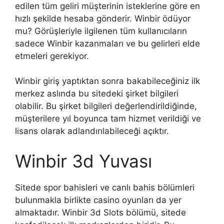
edilen tüm geliri müşterinin isteklerine göre en
hızlı şekilde hesaba gönderir. Winbir ödüyor
mu? Görüşleriyle ilgilenen tüm kullanıcıların
sadece Winbir kazanmaları ve bu gelirleri elde
etmeleri gerekiyor.
Winbir giriş yaptıktan sonra bakabileceğiniz ilk
merkez aslında bu sitedeki şirket bilgileri
olabilir. Bu şirket bilgileri değerlendirildiğinde,
müşterilere yıl boyunca tam hizmet verildiği ve
lisans olarak adlandırılabileceği açıktır.
Winbir 3d Yuvası
Sitede spor bahisleri ve canlı bahis bölümleri
bulunmakla birlikte casino oyunları da yer
almaktadır. Winbir 3d Slots bölümü, sitede