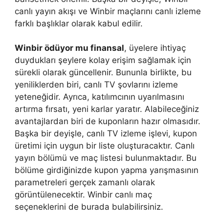
canlı yayın akışı ve Winbir maçlarını canlı izleme
farklı başlıklar olarak kabul edilir.
Winbir ödüyor mu finansal
, üyelere ihtiyaç
duydukları şeylere kolay erişim sağlamak için
sürekli olarak güncellenir. Bununla birlikte, bu
yeniliklerden biri, canlı TV şovlarını izleme
yeteneğidir. Ayrıca, katılımcının uyarılmasını
artırma fırsatı, yeni karlar yaratır. Alabileceğiniz
avantajlardan biri de kuponların hazır olmasıdır.
Başka bir deyişle, canlı TV izleme işlevi, kupon
üretimi için uygun bir liste oluşturacaktır. Canlı
yayın bölümü ve maç listesi bulunmaktadır. Bu
bölüme girdiğinizde kupon yapma yarışmasının
parametreleri gerçek zamanlı olarak
görüntülenecektir. Winbir canlı maç
seçeneklerini de burada bulabilirsiniz.