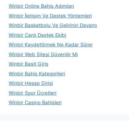
Winbir Online Bahis Adımları
Winbir İletişim Ve Destek Yöntemleri
Winbir Basketbolu Ve Gelirinin Devamı
Winbir Canlı Destek Ekibi
Winbir Kaydettirmek Ne Kadar Sürer
Winbir Web Sitesi Güvenilir Mi
Winbir Basit Giriş
Winbir Bahis Kategorileri
Winbir Hesap Girişi
Winbir Spor Ücretleri
Winbir Casino Bahisleri