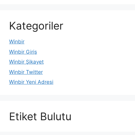
Kategoriler
Winbir
Winbir Giriş
Winbir Şikayet
Winbir Twitter
Winbir Yeni Adresi
Etiket Bulutu