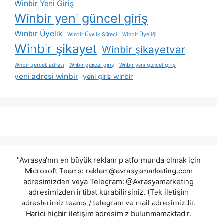
Winbir Yeni Giriş
Winbir yeni güncel giriş
Winbir Üyelik
Winbir Üyelik Süreci
Winbir Üyeliği
Winbir şikayet
Winbir şikayetvar
Wnbir gerçek adresi
Wnbir güncel giriş
Wnbir yeni güncel giriş
yeni adresi winbir
yeni giris winbir
"Avrasya'nın en büyük reklam platformunda olmak için
Microsoft Teams:
reklam@avrasyamarketing.com
adresimizden veya Telegram: @Avrasyamarketing
adresimizden irtibat kurabilirsiniz. (Tek iletişim
adreslerimiz teams / telegram ve mail adresimizdir.
Harici hiçbir iletişim adresimiz bulunmamaktadır.