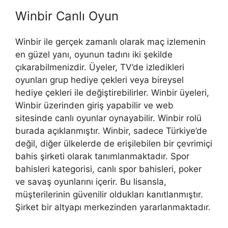
Winbir Canlı Oyun
Winbir ile gerçek zamanlı olarak maç izlemenin
en güzel yanı, oyunun tadını iki şekilde
çıkarabilmenizdir. Üyeler, TV’de izledikleri
oyunları grup hediye çekleri veya bireysel
hediye çekleri ile değiştirebilirler. Winbir üyeleri,
Winbir üzerinden giriş yapabilir ve web
sitesinde canlı oyunlar oynayabilir. Winbir rolü
burada açıklanmıştır. Winbir, sadece Türkiye’de
değil, diğer ülkelerde de erişilebilen bir çevrimiçi
bahis şirketi olarak tanımlanmaktadır. Spor
bahisleri kategorisi, canlı spor bahisleri, poker
ve savaş oyunlarını içerir. Bu lisansla,
müşterilerinin güvenilir oldukları kanıtlanmıştır.
Şirket bir altyapı merkezinden yararlanmaktadır.