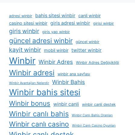
bahis sitesi winbir
canli winbir
adresi winbir
giris adresi winbir
casino sitesi winbir
girisi winbir
giris winbir
giris yap winbir
güncel adresi winbir
güncel winbir
kayit winbir
twitter winbir
mobil winbir
Winbir
Winbir Adres
Winbir Adres Değişikliği
Winbir adresi
winbir ana sayfası
Winbir Bahis
Winbir Avantajları Nelerdir
Winbir bahis sitesi
Winbir bonus
winbir canli
winbir canli destek
Winbir canlı bahis
Winbir Canlı Bahis Oranları
Winbir canlı casino
Winbir Canlı Casino Oyunları
Winbir canlı destek