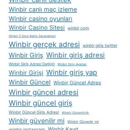
Winbir canlı maç izleme
Winbir casino oyunları
Winbir Casino Sitesi
winbir com
Winbir E Spor Bahis Seçenekleri
Winbir gerçek adresi
winbir giris twitter
Winbir giriş adresi
Winbir Giriş
Winbir Giriş Adresi Değişti
Winbir Giriş Ayarları
Winbir giriş yap
Winbir Girişi
Winbir Güncel
Winbir Güncel Adres
Winbir güncel adresi
Winbir güncel giriş
Winbir Güncel Giriş Adresi
Winbir Güvenilirlik
Winbir güvenilir mi
Winbir Güvenlir mi
Winbir Kayıt
winbir instagram