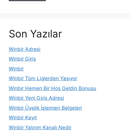
Son Yazılar
Winbir Adresi
Winbir Giriş
Winbir
Winbir Tüm Liglerden Yaşıyor
Winbir Hemen Bir Hoş Geldin Bonusu
Winbir Yeni Giriş Adresi
Winbir Üyelik İşlemleri Belgeleri
Winbir Kayıt
Winbir Yatırım Kanalı Nedir