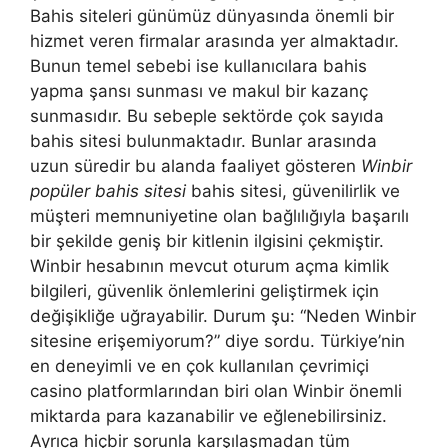
Bahis siteleri günümüz dünyasında önemli bir
hizmet veren firmalar arasında yer almaktadır.
Bunun temel sebebi ise kullanıcılara bahis
yapma şansı sunması ve makul bir kazanç
sunmasıdır. Bu sebeple sektörde çok sayıda
bahis sitesi bulunmaktadır. Bunlar arasında
uzun süredir bu alanda faaliyet gösteren
Winbir
popüler bahis sitesi
bahis sitesi, güvenilirlik ve
müşteri memnuniyetine olan bağlılığıyla başarılı
bir şekilde geniş bir kitlenin ilgisini çekmiştir.
Winbir hesabının mevcut oturum açma kimlik
bilgileri, güvenlik önlemlerini geliştirmek için
değişikliğe uğrayabilir. Durum şu: “Neden Winbir
sitesine erişemiyorum?” diye sordu. Türkiye’nin
en deneyimli ve en çok kullanılan çevrimiçi
casino platformlarından biri olan Winbir önemli
miktarda para kazanabilir ve eğlenebilirsiniz.
Ayrıca hiçbir sorunla karşılaşmadan tüm