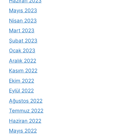
Haziran 2023
Mayıs 2023
Nisan 2023
Mart 2023
Şubat 2023
Ocak 2023
Aralık 2022
Kasım 2022
Ekim 2022
Eylül 2022
Ağustos 2022
Temmuz 2022
Haziran 2022
Mayıs 2022