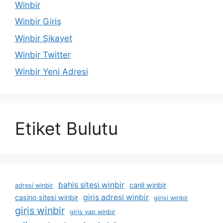
Winbir
Winbir Giriş
Winbir Şikayet
Winbir Twitter
Winbir Yeni Adresi
Etiket Bulutu
bahis sitesi winbir
canli winbir
adresi winbir
giris adresi winbir
casino sitesi winbir
girisi winbir
giris winbir
giris yap winbir