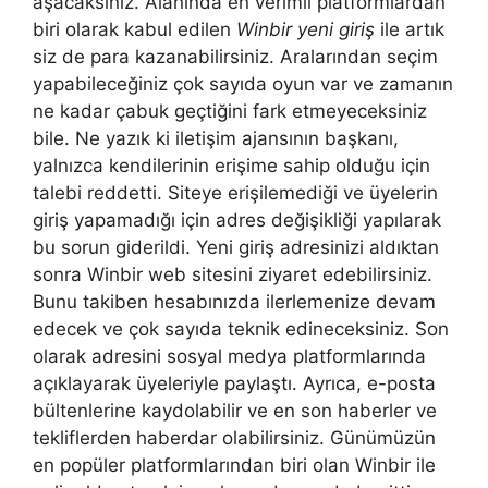
aşacaksınız. Alanında en verimli platformlardan
biri olarak kabul edilen
Winbir yeni giriş
ile artık
siz de para kazanabilirsiniz. Aralarından seçim
yapabileceğiniz çok sayıda oyun var ve zamanın
ne kadar çabuk geçtiğini fark etmeyeceksiniz
bile. Ne yazık ki iletişim ajansının başkanı,
yalnızca kendilerinin erişime sahip olduğu için
talebi reddetti. Siteye erişilemediği ve üyelerin
giriş yapamadığı için adres değişikliği yapılarak
bu sorun giderildi. Yeni giriş adresinizi aldıktan
sonra Winbir web sitesini ziyaret edebilirsiniz.
Bunu takiben hesabınızda ilerlemenize devam
edecek ve çok sayıda teknik edineceksiniz. Son
olarak adresini sosyal medya platformlarında
açıklayarak üyeleriyle paylaştı. Ayrıca, e-posta
bültenlerine kaydolabilir ve en son haberler ve
tekliflerden haberdar olabilirsiniz. Günümüzün
en popüler platformlarından biri olan Winbir ile