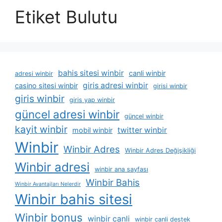
Etiket Bulutu
bahis sitesi winbir
canli winbir
adresi winbir
giris adresi winbir
casino sitesi winbir
girisi winbir
giris winbir
giris yap winbir
güncel adresi winbir
güncel winbir
kayit winbir
twitter winbir
mobil winbir
Winbir
Winbir Adres
Winbir Adres Değişikliği
Winbir adresi
winbir ana sayfası
Winbir Bahis
Winbir Avantajları Nelerdir
Winbir bahis sitesi
Winbir bonus
winbir canli
winbir canli destek