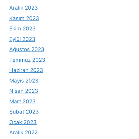
Aralık 2023
Kasım 2023
Ekim 2023
Eylül 2023
Ağustos 2023
Temmuz 2023
Haziran 2023
Mayıs 2023
Nisan 2023
Mart 2023
Şubat 2023
Ocak 2023
Aralık 2022