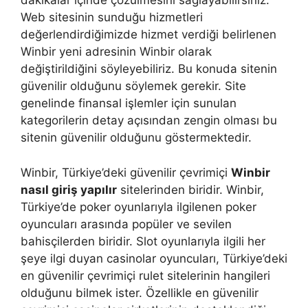
dakikalar içinde çözülmesini sağlayabilirsiniz.
Web sitesinin sunduğu hizmetleri
değerlendirdiğimizde hizmet verdiği belirlenen
Winbir yeni adresinin Winbir olarak
değiştirildiğini söyleyebiliriz. Bu konuda sitenin
güvenilir olduğunu söylemek gerekir. Site
genelinde finansal işlemler için sunulan
kategorilerin detay açısından zengin olması bu
sitenin güvenilir olduğunu göstermektedir.
Winbir, Türkiye’deki güvenilir çevrimiçi
Winbir
nasıl giriş yapılır
sitelerinden biridir. Winbir,
Türkiye’de poker oyunlarıyla ilgilenen poker
oyuncuları arasında popüler ve sevilen
bahisçilerden biridir. Slot oyunlarıyla ilgili her
şeye ilgi duyan casinolar oyuncuları, Türkiye’deki
en güvenilir çevrimiçi rulet sitelerinin hangileri
olduğunu bilmek ister. Özellikle en güvenilir