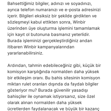
Bahsettiğimiz bilgiler, adınızı ve soyadınızı,
ayrıca telefon numaranızı ve e-posta adresinizi
içerir. Bilgileri eksiksiz bir şekilde girdikten ve
sözleşmeyi kabul ettikten sonra, Winbir
üzerinden üye oluşturma işlemini tamamlamak
için kayıt ol butonuna basmanız yeterlidir.
Burada işleminizi gerçekleştirdiğiniz andan
itibaren Winbir kampanyalarından
yararlanabilirsiniz.
Ardından, tahmin edebileceğiniz gibi, küçük bir
komisyon karşılığında normalden daha yüksek
bir etkileşim oranı. Bu bahis sitesinin komisyon
miktarı rulet oranları dışında da faydalı bilgiler
gösteriyor mu? Burada güvenilir yasadışı
bahisçiler ile oynamak istiyorsanız, size özel
olarak alınan normalden daha yüksek
ücretlerden faydalanacak ve büyük bir kazanç