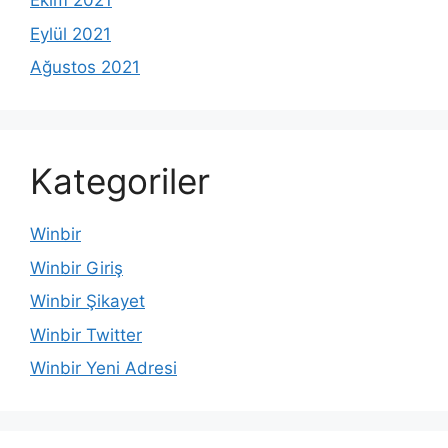
Ekim 2021
Eylül 2021
Ağustos 2021
Kategoriler
Winbir
Winbir Giriş
Winbir Şikayet
Winbir Twitter
Winbir Yeni Adresi