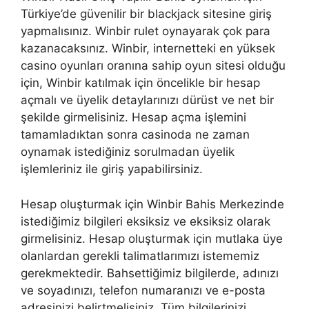
Türkiye’de güvenilir bir blackjack sitesine giriş
yapmalısınız. Winbir rulet oynayarak çok para
kazanacaksınız. Winbir, internetteki en yüksek
casino oyunları oranına sahip oyun sitesi olduğu
için, Winbir katılmak için öncelikle bir hesap
açmalı ve üyelik detaylarınızı dürüst ve net bir
şekilde girmelisiniz. Hesap açma işlemini
tamamladıktan sonra casinoda ne zaman
oynamak istediğiniz sorulmadan üyelik
işlemleriniz ile giriş yapabilirsiniz.
Hesap oluşturmak için Winbir Bahis Merkezinde
istediğimiz bilgileri eksiksiz ve eksiksiz olarak
girmelisiniz. Hesap oluşturmak için mutlaka üye
olanlardan gerekli talimatlarımızı istememiz
gerekmektedir. Bahsettiğimiz bilgilerde, adınızı
ve soyadınızı, telefon numaranızı ve e-posta
adresinizi belirtmelisiniz. Tüm bilgilerinizi