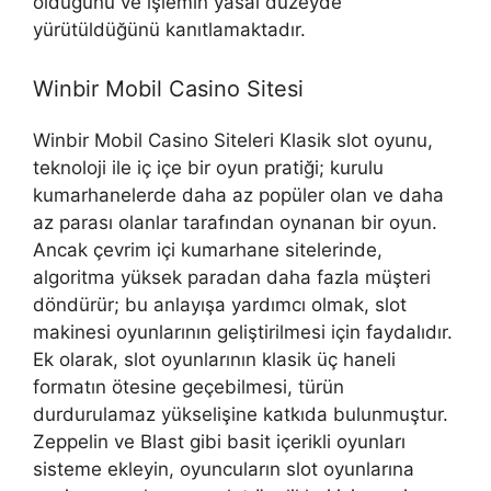
olduğunu ve işlemin yasal düzeyde
yürütüldüğünü kanıtlamaktadır.
Winbir Mobil Casino Sitesi
Winbir Mobil Casino Siteleri Klasik slot oyunu,
teknoloji ile iç içe bir oyun pratiği; kurulu
kumarhanelerde daha az popüler olan ve daha
az parası olanlar tarafından oynanan bir oyun.
Ancak çevrim içi kumarhane sitelerinde,
algoritma yüksek paradan daha fazla müşteri
döndürür; bu anlayışa yardımcı olmak, slot
makinesi oyunlarının geliştirilmesi için faydalıdır.
Ek olarak, slot oyunlarının klasik üç haneli
formatın ötesine geçebilmesi, türün
durdurulamaz yükselişine katkıda bulunmuştur.
Zeppelin ve Blast gibi basit içerikli oyunları
sisteme ekleyin, oyuncuların slot oyunlarına