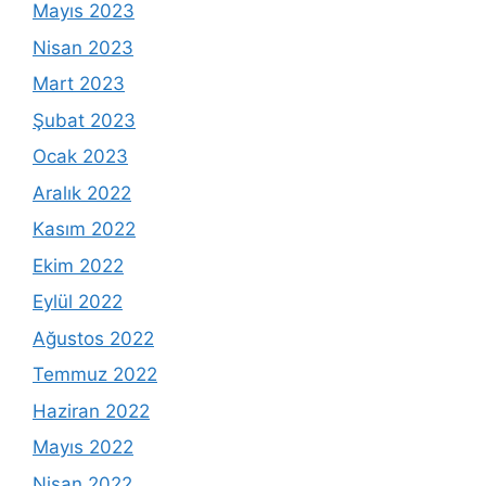
Mayıs 2023
Nisan 2023
Mart 2023
Şubat 2023
Ocak 2023
Aralık 2022
Kasım 2022
Ekim 2022
Eylül 2022
Ağustos 2022
Temmuz 2022
Haziran 2022
Mayıs 2022
Nisan 2022