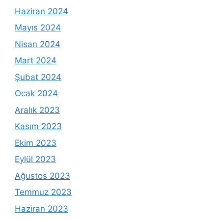
Haziran 2024
Mayıs 2024
Nisan 2024
Mart 2024
Şubat 2024
Ocak 2024
Aralık 2023
Kasım 2023
Ekim 2023
Eylül 2023
Ağustos 2023
Temmuz 2023
Haziran 2023