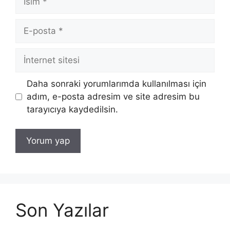
E-
posta
İnternet
sitesi
Daha sonraki yorumlarımda kullanılması için
adım, e-posta adresim ve site adresim bu
tarayıcıya kaydedilsin.
Son Yazılar