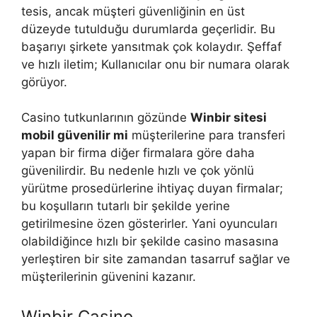
tesis, ancak müşteri güvenliğinin en üst
düzeyde tutulduğu durumlarda geçerlidir. Bu
başarıyı şirkete yansıtmak çok kolaydır. Şeffaf
ve hızlı iletim; Kullanıcılar onu bir numara olarak
görüyor.
Casino tutkunlarının gözünde
Winbir sitesi
mobil güvenilir mi
müşterilerine para transferi
yapan bir firma diğer firmalara göre daha
güvenilirdir. Bu nedenle hızlı ve çok yönlü
yürütme prosedürlerine ihtiyaç duyan firmalar;
bu koşulların tutarlı bir şekilde yerine
getirilmesine özen gösterirler. Yani oyuncuları
olabildiğince hızlı bir şekilde casino masasına
yerleştiren bir site zamandan tasarruf sağlar ve
müşterilerinin güvenini kazanır.
Winbir Casino