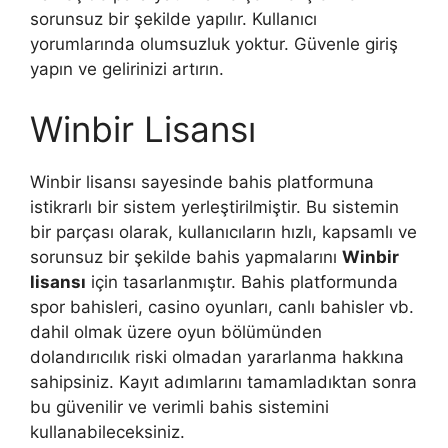
sorunsuz bir şekilde yapılır. Kullanıcı
yorumlarında olumsuzluk yoktur. Güvenle giriş
yapın ve gelirinizi artırın.
Winbir Lisansı
Winbir lisansı sayesinde bahis platformuna
istikrarlı bir sistem yerleştirilmiştir. Bu sistemin
bir parçası olarak, kullanıcıların hızlı, kapsamlı ve
sorunsuz bir şekilde bahis yapmalarını
Winbir
lisansı
için tasarlanmıştır. Bahis platformunda
spor bahisleri, casino oyunları, canlı bahisler vb.
dahil olmak üzere oyun bölümünden
dolandırıcılık riski olmadan yararlanma hakkına
sahipsiniz. Kayıt adımlarını tamamladıktan sonra
bu güvenilir ve verimli bahis sistemini
kullanabileceksiniz.