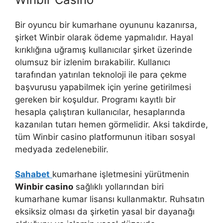
Bir oyuncu bir kumarhane oyununu kazanırsa,
şirket Winbir olarak ödeme yapmalıdır. Hayal
kırıklığına uğramış kullanıcılar şirket üzerinde
olumsuz bir izlenim bırakabilir. Kullanıcı
tarafından yatırılan teknoloji ile para çekme
başvurusu yapabilmek için yerine getirilmesi
gereken bir koşuldur. Programı kayıtlı bir
hesapla çalıştıran kullanıcılar, hesaplarında
kazanılan tutarı hemen görmelidir. Aksi takdirde,
tüm Winbir casino platformunun itibarı sosyal
medyada zedelenebilir.
Sahabet
kumarhane işletmesini yürütmenin
Winbir casino
sağlıklı yollarından biri
kumarhane kumar lisansı kullanmaktır. Ruhsatın
eksiksiz olması da şirketin yasal bir dayanağı