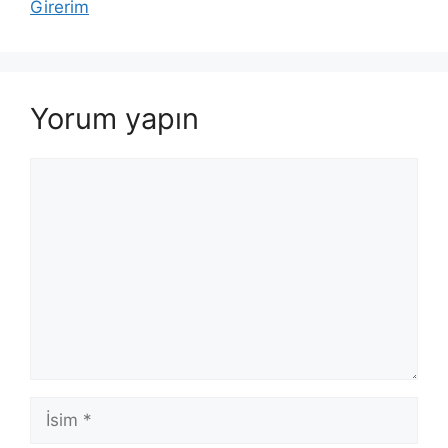
Girerim
Yorum yapın
Yorum
İsim