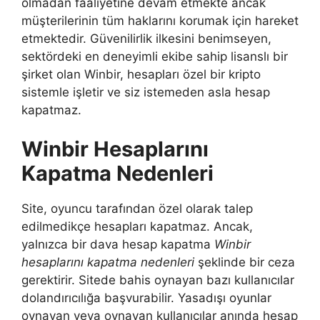
olmadan faaliyetine devam etmekte ancak
müşterilerinin tüm haklarını korumak için hareket
etmektedir. Güvenilirlik ilkesini benimseyen,
sektördeki en deneyimli ekibe sahip lisanslı bir
şirket olan Winbir, hesapları özel bir kripto
sistemle işletir ve siz istemeden asla hesap
kapatmaz.
Winbir Hesaplarını
Kapatma Nedenleri
Site, oyuncu tarafından özel olarak talep
edilmedikçe hesapları kapatmaz. Ancak,
yalnızca bir dava hesap kapatma
Winbir
hesaplarını kapatma nedenleri
şeklinde bir ceza
gerektirir. Sitede bahis oynayan bazı kullanıcılar
dolandırıcılığa başvurabilir. Yasadışı oyunlar
oynayan veya oynayan kullanıcılar anında hesap