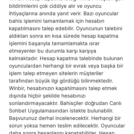
bildirimlerini çok ciddiye alır ve oyuncu
ihtiyaçlarına anında yanıt verir. Bazı oyuncular
bahis işlemini tamamlamak için hesabın
kapatılmasını talep edebilir. Oyuncunun talebini
aldıktan sonra en kısa sürede hesap kapatma
işlemini başarıyla tamamlamakta ısrar
etmeyenler bu durumla karşı karşıya
kalmaktadır. Hesap kapatma talebinde bulunan
oyunculardan herhangi bir evrak veya başka bir
işlem talep etmeyen sitelerin müşteriler
tarafından büyük ilgi gördüğü bilinmektedir.
Winbir, hesabınızın kapatılmasını talep etmek
dışında hiçbir şekilde hesabınızı
sonlandırmayacaktır. Bahisçiler doğrudan Canlı
Sohbet Uygulamasından istekte bulunabilir.
Başvurunuz derhal incelenecektir. Herhangi bir
sorun yoksa hemen teslim edilecektir. Oyuncular
daha sonra hesaplarını kapatabilirler. Hesap