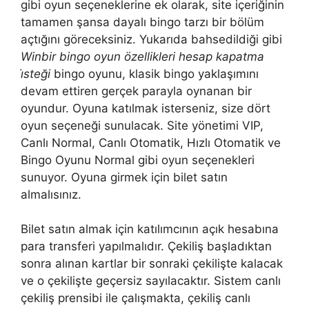
gibi oyun seçeneklerine ek olarak, site içeriğinin
tamamen şansa dayalı bingo tarzı bir bölüm
açtığını göreceksiniz. Yukarıda bahsedildiği gibi
Winbir bingo oyun özellikleri hesap kapatma
i̇steği
bingo oyunu, klasik bingo yaklaşımını
devam ettiren gerçek parayla oynanan bir
oyundur. Oyuna katılmak isterseniz, size dört
oyun seçeneği sunulacak. Site yönetimi VIP,
Canlı Normal, Canlı Otomatik, Hızlı Otomatik ve
Bingo Oyunu Normal gibi oyun seçenekleri
sunuyor. Oyuna girmek için bilet satın
almalısınız.
Bilet satın almak için katılımcının açık hesabına
para transferi yapılmalıdır. Çekiliş başladıktan
sonra alınan kartlar bir sonraki çekilişte kalacak
ve o çekilişte geçersiz sayılacaktır. Sistem canlı
çekiliş prensibi ile çalışmakta, çekiliş canlı