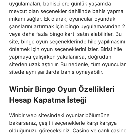
uygulamaları, bahisçilere günlük yaşamda
mevcut olan seçenekler dahilinde bahis yapma
imkanı sağlar. Ek olarak, oyuncular oyundaki
şanslarını artırmak için bingo uygulamasından 2
veya daha fazla bingo kartı satın alabilirler. Bu
site, bingo oyun seçeneklerinde hile yapılmasını
önlemek için oyun seçeneklerini izler. Birisi hile
yapmaya çalışırken yakalanırsa, doğrudan
siteden uzaklaştırılır. Bu nedenle, tüm oyuncular
sitede aynı şartlarda bahis oynayabilir.
Winbir Bingo Oyun Özellikleri
Hesap Kapatma İsteği
Winbir web sitesindeki oyunlar bölümüne
bakarsanız, çeşitli seçeneklerle karşı karşıya
olduğunuzu göreceksiniz. Casino ve canlı casino