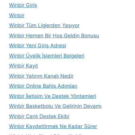
Winbir Giriş
Winbir
Winbir Tüm Liglerden Yaşıyor
Winbir Hemen Bir Hoş Geldin Bonusu
Winbir Yeni Giriş Adresi
Winbir Üyelik İşlemleri Belgeleri
Winbir Kayıt
Winbir Yatırım Kanalı Nedir
Winbir Online Bahis Adımları
Winbir İletişim Ve Destek Yöntemleri
Winbir Basketbolu Ve Gelirinin Devamı
Winbir Canlı Destek Ekibi
Winbir Kaydettirmek Ne Kadar Sürer