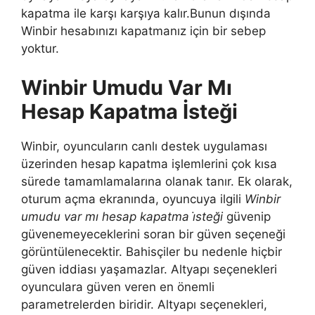
kapatma ile karşı karşıya kalır.Bunun dışında
Winbir hesabınızı kapatmanız için bir sebep
yoktur.
Winbir Umudu Var Mı
Hesap Kapatma İsteği
Winbir, oyuncuların canlı destek uygulaması
üzerinden hesap kapatma işlemlerini çok kısa
sürede tamamlamalarına olanak tanır. Ek olarak,
oturum açma ekranında, oyuncuya ilgili
Winbir
umudu var mı hesap kapatma i̇steği
güvenip
güvenemeyeceklerini soran bir güven seçeneği
görüntülenecektir. Bahisçiler bu nedenle hiçbir
güven iddiası yaşamazlar. Altyapı seçenekleri
oyunculara güven veren en önemli
parametrelerden biridir. Altyapı seçenekleri,