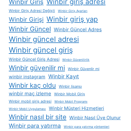
Winbir giriş adresi
Winbir Giriş
Winbir Giriş Adresi Değişti
Winbir Giriş Ayarları
Winbir giriş yap
Winbir Girişi
Winbir Güncel
Winbir Güncel Adres
Winbir güncel adresi
Winbir güncel giriş
Winbir Güncel Giriş Adresi
Winbir Güvenilirlik
Winbir güvenilir mi
Winbir Güvenlir mi
Winbir Kayıt
winbir instagram
Winbir kaç oldu
Winbir lisansı
winbir maç izleme
Winbir Mobil Giriş
Winbir mobil giriş adresi
Winbir Mobil Programı
Winbir Müşteri Hizmetleri
Winbir Mobil Uygulaması
Winbir nasıl bir site
Winbir Nasıl Üye Olunur
Winbir para yatırma
Winbir para yatırma yöntemleri