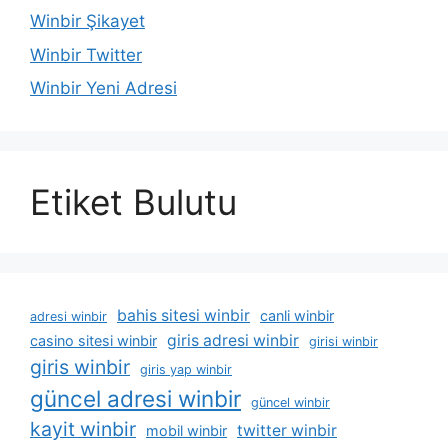
Winbir Şikayet
Winbir Twitter
Winbir Yeni Adresi
Etiket Bulutu
bahis sitesi winbir
canli winbir
adresi winbir
giris adresi winbir
casino sitesi winbir
girisi winbir
giris winbir
giris yap winbir
güncel adresi winbir
güncel winbir
kayit winbir
twitter winbir
mobil winbir