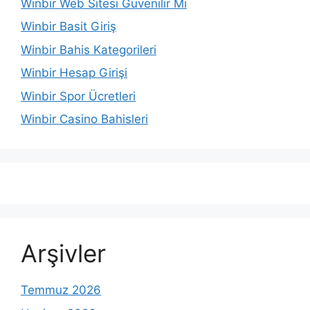
Winbir Web Sitesi Güvenilir Mi
Winbir Basit Giriş
Winbir Bahis Kategorileri
Winbir Hesap Girişi
Winbir Spor Ücretleri
Winbir Casino Bahisleri
Arşivler
Temmuz 2026