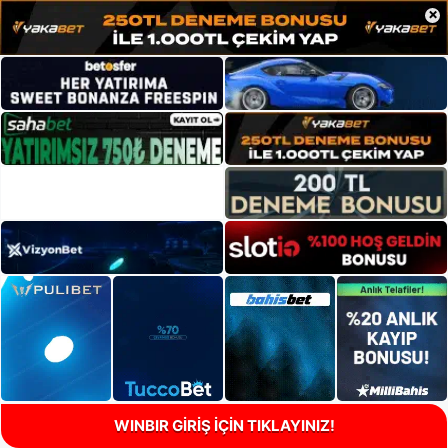
×
WINBIR GİRİŞ İÇİN TIKLAYINIZ!