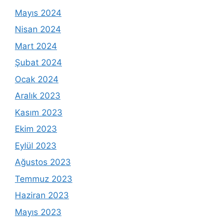
Mayıs 2024
Nisan 2024
Mart 2024
Şubat 2024
Ocak 2024
Aralık 2023
Kasım 2023
Ekim 2023
Eylül 2023
Ağustos 2023
Temmuz 2023
Haziran 2023
Mayıs 2023