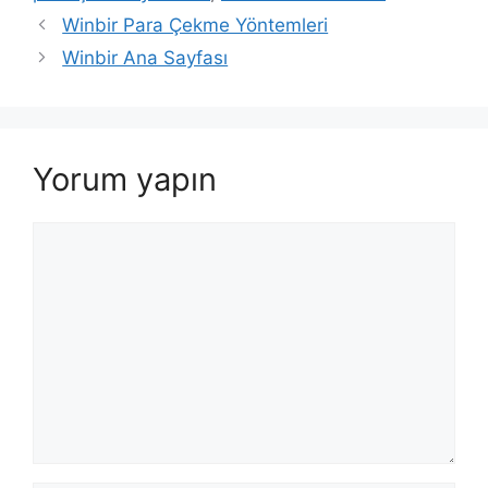
Yazı
Winbir Para Çekme Yöntemleri
dolaşımı
Winbir Ana Sayfası
Yorum yapın
Yorum