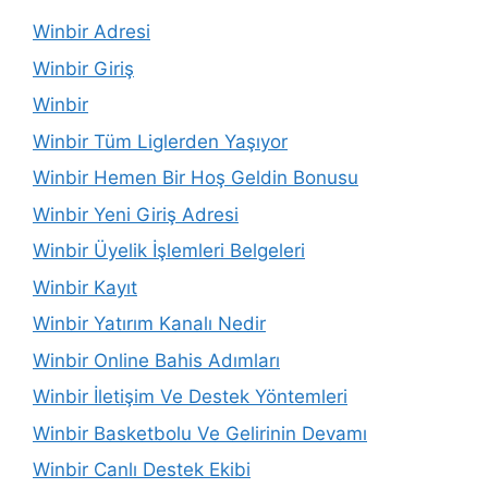
Winbir Adresi
Winbir Giriş
Winbir
Winbir Tüm Liglerden Yaşıyor
Winbir Hemen Bir Hoş Geldin Bonusu
Winbir Yeni Giriş Adresi
Winbir Üyelik İşlemleri Belgeleri
Winbir Kayıt
Winbir Yatırım Kanalı Nedir
Winbir Online Bahis Adımları
Winbir İletişim Ve Destek Yöntemleri
Winbir Basketbolu Ve Gelirinin Devamı
Winbir Canlı Destek Ekibi