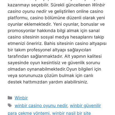
kazanmayı seçebilir. Sürekli güncellenen
Winbir
casino oyunu nedir
ve geliştirilen online casino
platformu, casino bölümüne düzenli olarak yeni
oyunlar eklemektedir. Yeni oyunlar, bonuslar ve
promosyonlar hakkında bilgi almak için sanal
casino sitesinin sosyal medya hesaplarını takip
etmenizi öneririz. Bahis sitesinin casino altyapısı
bir takım profesyonel altyapı sağlayıcıları
tarafından sağlanmaktadır. Alt yapının kalitesi
sayesinde oyun kesintisiz ve güvenlik sorunu
olmadan oynanabilmektedir.Oyun bilgileri için
veya sorununuza çözüm bulmak için canlı
destek hattımızdan yardım alabilirsiniz.
Kategoriler
Winbir
Etiketler
winbir casino oyunu nedir
,
winbir güvenilir
para çekme yöntemi
,
winbir nasil bir site