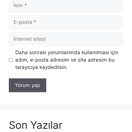
İsim
E-
posta
İnternet
sitesi
Daha sonraki yorumlarımda kullanılması için
adım, e-posta adresim ve site adresim bu
tarayıcıya kaydedilsin.
Son Yazılar