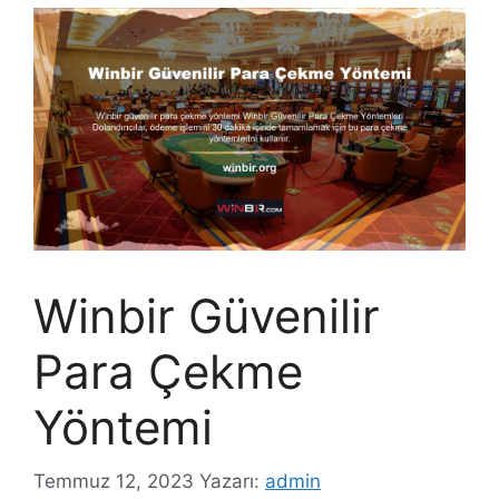
Winbir Güvenilir
Para Çekme
Yöntemi
Temmuz 12, 2023
Yazarı:
admin