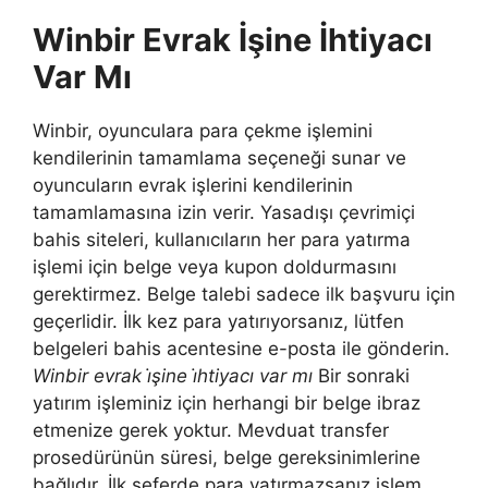
Winbir Evrak İşine İhtiyacı
Var Mı
Winbir, oyunculara para çekme işlemini
kendilerinin tamamlama seçeneği sunar ve
oyuncuların evrak işlerini kendilerinin
tamamlamasına izin verir. Yasadışı çevrimiçi
bahis siteleri, kullanıcıların her para yatırma
işlemi için belge veya kupon doldurmasını
gerektirmez. Belge talebi sadece ilk başvuru için
geçerlidir. İlk kez para yatırıyorsanız, lütfen
belgeleri bahis acentesine e-posta ile gönderin.
Winbir evrak i̇şine i̇htiyacı var mı
Bir sonraki
yatırım işleminiz için herhangi bir belge ibraz
etmenize gerek yoktur. Mevduat transfer
prosedürünün süresi, belge gereksinimlerine
bağlıdır. İlk seferde para yatırmazsanız işlem