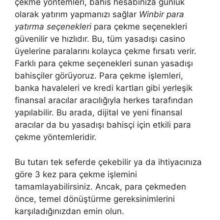
çekme yöntemleri, bahis hesabınıza günlük
olarak yatırım yapmanızı sağlar
Winbir para
yatırma seçenekleri
para çekme seçenekleri
güvenilir ve hızlıdır. Bu, tüm yasadışı casino
üyelerine paralarını kolayca çekme fırsatı verir.
Farklı para çekme seçenekleri sunan yasadışı
bahisçiler görüyoruz. Para çekme işlemleri,
banka havaleleri ve kredi kartları gibi yerleşik
finansal aracılar aracılığıyla herkes tarafından
yapılabilir. Bu arada, dijital ve yeni finansal
aracılar da bu yasadışı bahisçi için etkili para
çekme yöntemleridir.
Bu tutarı tek seferde çekebilir ya da ihtiyacınıza
göre 3 kez para çekme işlemini
tamamlayabilirsiniz. Ancak, para çekmeden
önce, temel dönüştürme gereksinimlerini
karşıladığınızdan emin olun.