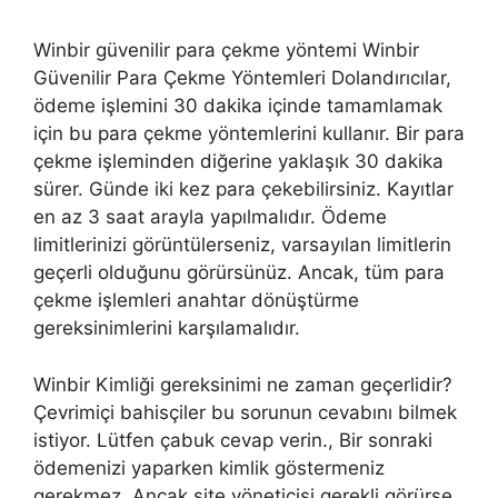
Winbir güvenilir para çekme yöntemi Winbir
Güvenilir Para Çekme Yöntemleri Dolandırıcılar,
ödeme işlemini 30 dakika içinde tamamlamak
için bu para çekme yöntemlerini kullanır. Bir para
çekme işleminden diğerine yaklaşık 30 dakika
sürer. Günde iki kez para çekebilirsiniz. Kayıtlar
en az 3 saat arayla yapılmalıdır. Ödeme
limitlerinizi görüntülerseniz, varsayılan limitlerin
geçerli olduğunu görürsünüz. Ancak, tüm para
çekme işlemleri anahtar dönüştürme
gereksinimlerini karşılamalıdır.
Winbir Kimliği gereksinimi ne zaman geçerlidir?
Çevrimiçi bahisçiler bu sorunun cevabını bilmek
istiyor. Lütfen çabuk cevap verin., Bir sonraki
ödemenizi yaparken kimlik göstermeniz
gerekmez. Ancak site yöneticisi gerekli görürse