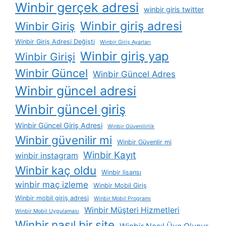
Winbir gerçek adresi
winbir giris twitter
Winbir giriş adresi
Winbir Giriş
Winbir Giriş Adresi Değişti
Winbir Giriş Ayarları
Winbir giriş yap
Winbir Girişi
Winbir Güncel
Winbir Güncel Adres
Winbir güncel adresi
Winbir güncel giriş
Winbir Güncel Giriş Adresi
Winbir Güvenilirlik
Winbir güvenilir mi
Winbir Güvenlir mi
Winbir Kayıt
winbir instagram
Winbir kaç oldu
Winbir lisansı
winbir maç izleme
Winbir Mobil Giriş
Winbir mobil giriş adresi
Winbir Mobil Programı
Winbir Müşteri Hizmetleri
Winbir Mobil Uygulaması
Winbir nasıl bir site