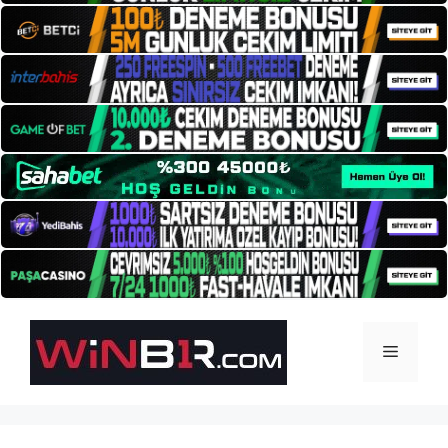
İçeriğe
atla
Menü