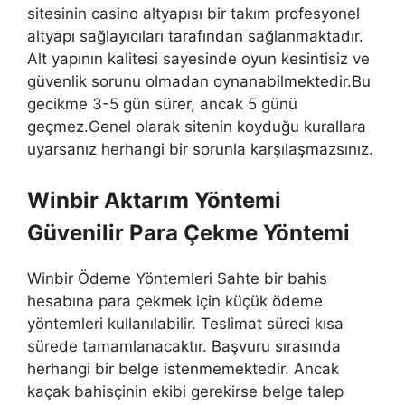
sitesinin casino altyapısı bir takım profesyonel
altyapı sağlayıcıları tarafından sağlanmaktadır.
Alt yapının kalitesi sayesinde oyun kesintisiz ve
güvenlik sorunu olmadan oynanabilmektedir.Bu
gecikme 3-5 gün sürer, ancak 5 günü
geçmez.Genel olarak sitenin koyduğu kurallara
uyarsanız herhangi bir sorunla karşılaşmazsınız.
Winbir Aktarım Yöntemi
Güvenilir Para Çekme Yöntemi
Winbir Ödeme Yöntemleri Sahte bir bahis
hesabına para çekmek için küçük ödeme
yöntemleri kullanılabilir. Teslimat süreci kısa
sürede tamamlanacaktır. Başvuru sırasında
herhangi bir belge istenmemektedir. Ancak
kaçak bahisçinin ekibi gerekirse belge talep