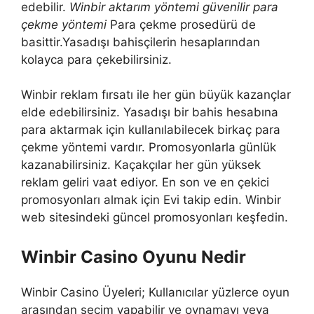
edebilir.
Winbir aktarım yöntemi güvenilir para
çekme yöntemi
Para çekme prosedürü de
basittir.Yasadışı bahisçilerin hesaplarından
kolayca para çekebilirsiniz.
Winbir reklam fırsatı ile her gün büyük kazançlar
elde edebilirsiniz. Yasadışı bir bahis hesabına
para aktarmak için kullanılabilecek birkaç para
çekme yöntemi vardır. Promosyonlarla günlük
kazanabilirsiniz. Kaçakçılar her gün yüksek
reklam geliri vaat ediyor. En son ve en çekici
promosyonları almak için Evi takip edin. Winbir
web sitesindeki güncel promosyonları keşfedin.
Winbir Casino Oyunu Nedir
Winbir Casino Üyeleri; Kullanıcılar yüzlerce oyun
arasından seçim yapabilir ve oynamayı veya