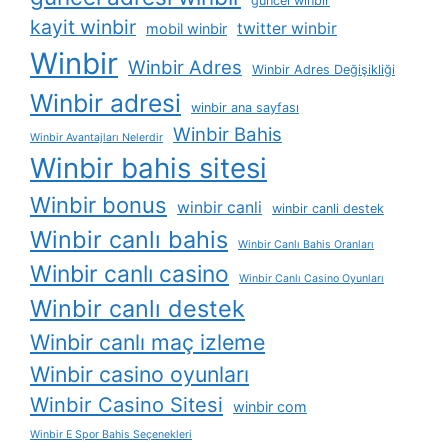
güncel winbir
kayit winbir
twitter winbir
mobil winbir
Winbir
Winbir Adres
Winbir Adres Değişikliği
Winbir adresi
winbir ana sayfası
Winbir Bahis
Winbir Avantajları Nelerdir
Winbir bahis sitesi
Winbir bonus
winbir canli
winbir canli destek
Winbir canlı bahis
Winbir Canlı Bahis Oranları
Winbir canlı casino
Winbir Canlı Casino Oyunları
Winbir canlı destek
Winbir canlı maç izleme
Winbir casino oyunları
Winbir Casino Sitesi
winbir com
Winbir E Spor Bahis Seçenekleri