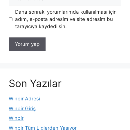
sitesi
Daha sonraki yorumlarımda kullanılması için
adım, e-posta adresim ve site adresim bu
tarayıcıya kaydedilsin.
Son Yazılar
Winbir Adresi
Winbir Giriş
Winbir
Winbir Tüm Liglerden Yaşıyor