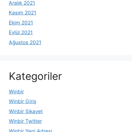
Aralık 2021
Kasım 2021
Ekim 2021
Eylül 2021
Ağustos 2021
Kategoriler
Winbir
Winbir Giriş
Winbir Şikayet
Winbir Twitter
Winbir Yeni Adresi