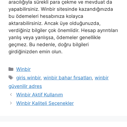
aracılığıyla sürekli para çekme ve mevduat da
yapabilirsiniz. Winbir sitesinde kazandığınızda
bu ödemeleri hesabınıza kolayca
aktarabilirsiniz. Ancak üye olduğunuzda,
verdiğiniz bilgiler çok önemlidir. Hesap ayrıntıları
yanlış veya yanlışsa, ödemeler genellikle
geçmez. Bu nedenle, doğru bilgileri
girdiğinizden emin olun.
Kategoriler
Winbir
Etiketler
giris winbir
,
winbir bahar fırsatları
,
winbir
güvenilir adres
Yazı
Winbir Aktif Kullanım
dolaşımı
Winbir Kaliteli Seçenekler