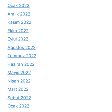
Ocak 2023
Aralık 2022
Kasım 2022
Ekim 2022
Eylül 2022
Ağustos 2022
Temmuz 2022
Haziran 2022
Mayıs 2022
Nisan 2022
Mart 2022
Şubat 2022
Ocak 2022