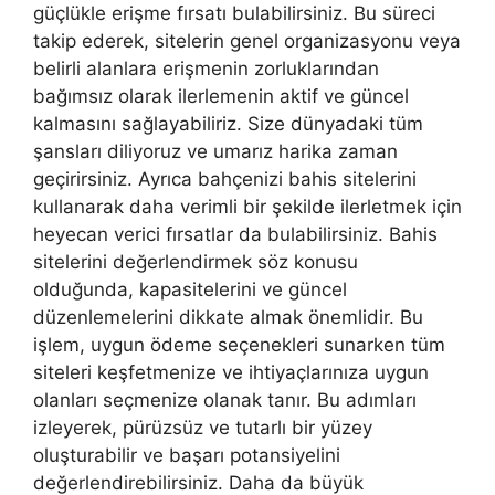
güçlükle erişme fırsatı bulabilirsiniz. Bu süreci
takip ederek, sitelerin genel organizasyonu veya
belirli alanlara erişmenin zorluklarından
bağımsız olarak ilerlemenin aktif ve güncel
kalmasını sağlayabiliriz. Size dünyadaki tüm
şansları diliyoruz ve umarız harika zaman
geçirirsiniz. Ayrıca bahçenizi bahis sitelerini
kullanarak daha verimli bir şekilde ilerletmek için
heyecan verici fırsatlar da bulabilirsiniz. Bahis
sitelerini değerlendirmek söz konusu
olduğunda, kapasitelerini ve güncel
düzenlemelerini dikkate almak önemlidir. Bu
işlem, uygun ödeme seçenekleri sunarken tüm
siteleri keşfetmenize ve ihtiyaçlarınıza uygun
olanları seçmenize olanak tanır. Bu adımları
izleyerek, pürüzsüz ve tutarlı bir yüzey
oluşturabilir ve başarı potansiyelini
değerlendirebilirsiniz. Daha da büyük