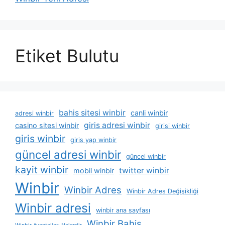
Etiket Bulutu
bahis sitesi winbir
canli winbir
adresi winbir
giris adresi winbir
casino sitesi winbir
girisi winbir
giris winbir
giris yap winbir
güncel adresi winbir
güncel winbir
kayit winbir
twitter winbir
mobil winbir
Winbir
Winbir Adres
Winbir Adres Değişikliği
Winbir adresi
winbir ana sayfası
Winbir Bahis