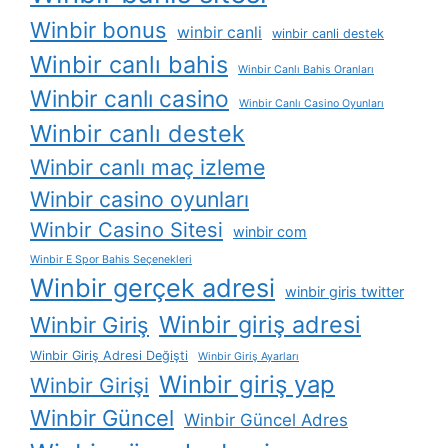
Winbir bonus
winbir canli
winbir canli destek
Winbir canlı bahis
Winbir Canlı Bahis Oranları
Winbir canlı casino
Winbir Canlı Casino Oyunları
Winbir canlı destek
Winbir canlı maç izleme
Winbir casino oyunları
Winbir Casino Sitesi
winbir com
Winbir E Spor Bahis Seçenekleri
Winbir gerçek adresi
winbir giris twitter
Winbir giriş adresi
Winbir Giriş
Winbir Giriş Adresi Değişti
Winbir Giriş Ayarları
Winbir giriş yap
Winbir Girişi
Winbir Güncel
Winbir Güncel Adres