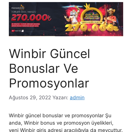
Winbir Güncel
Bonuslar Ve
Promosyonlar
Ağustos 29, 2022
Yazarı:
admin
Winbir güncel bonuslar ve promosyonlar Şu
anda, Winbir bonus ve promosyon üyelikleri,
yeni Winbir giriş adresi aracılığıyla da mevcuttur.