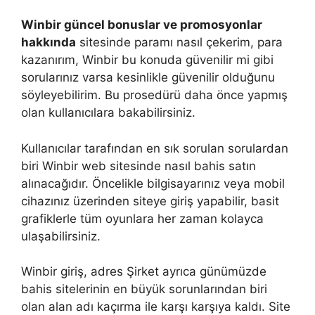
Winbir güncel bonuslar ve promosyonlar
hakkında
sitesinde paramı nasıl çekerim, para
kazanırım, Winbir bu konuda güvenilir mi gibi
sorularınız varsa kesinlikle güvenilir olduğunu
söyleyebilirim. Bu prosedürü daha önce yapmış
olan kullanıcılara bakabilirsiniz.
Kullanıcılar tarafından en sık sorulan sorulardan
biri Winbir web sitesinde nasıl bahis satın
alınacağıdır. Öncelikle bilgisayarınız veya mobil
cihazınız üzerinden siteye giriş yapabilir, basit
grafiklerle tüm oyunlara her zaman kolayca
ulaşabilirsiniz.
Winbir giriş, adres Şirket ayrıca günümüzde
bahis sitelerinin en büyük sorunlarından biri
olan alan adı kaçırma ile karşı karşıya kaldı. Site