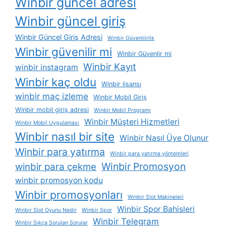
Winbir güncel adresi
Winbir güncel giriş
Winbir Güncel Giriş Adresi
Winbir Güvenilirlik
Winbir güvenilir mi
Winbir Güvenlir mi
Winbir Kayıt
winbir instagram
Winbir kaç oldu
Winbir lisansı
winbir maç izleme
Winbir Mobil Giriş
Winbir mobil giriş adresi
Winbir Mobil Programı
Winbir Müşteri Hizmetleri
Winbir Mobil Uygulaması
Winbir nasıl bir site
Winbir Nasıl Üye Olunur
Winbir para yatırma
Winbir para yatırma yöntemleri
Winbir Promosyon
winbir para çekme
winbir promosyon kodu
Winbir promosyonları
Winbir Slot Makineleri
Winbir Spor Bahisleri
Winbir Slot Oyunu Nedir
Winbir Spor
Winbir Telegram
Winbir Sıkça Sorulan Sorular