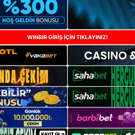
WINBIR GİRİŞ İÇİN TIKLAYINIZ!