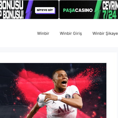
Winbir
Winbir Giriş
Winbir Şikaye