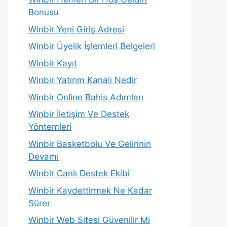
Bonusu
Winbir Yeni Giriş Adresi
Winbir Üyelik İşlemleri Belgeleri
Winbir Kayıt
Winbir Yatırım Kanalı Nedir
Winbir Online Bahis Adımları
Winbir İletişim Ve Destek
Yöntemleri
Winbir Basketbolu Ve Gelirinin
Devamı
Winbir Canlı Destek Ekibi
Winbir Kaydettirmek Ne Kadar
Sürer
Winbir Web Sitesi Güvenilir Mi