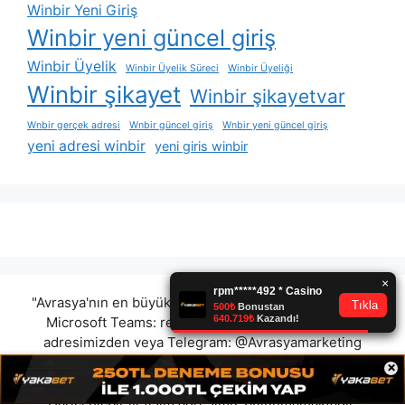
Winbir Yeni Giriş
Winbir yeni güncel giriş
Winbir Üyelik
Winbir Üyelik Süreci
Winbir Üyeliği
Winbir şikayet
Winbir şikayetvar
Wnbir gerçek adresi
Wnbir güncel giriş
Wnbir yeni güncel giriş
yeni adresi winbir
yeni giris winbir
"Avrasya'nın en büyük reklam platformunda olmak için
Microsoft Teams:
reklam@avrasyamarketing.com
adresimizden veya Telegram: @Avrasyamarketing
adresimizden irtibat kurabilirsiniz. (Tek iletişim
×
adreslerimiz teams / telegram ve mail adresimizdir.
Harici hiçbir iletişim adresimiz bulunmamaktadır.