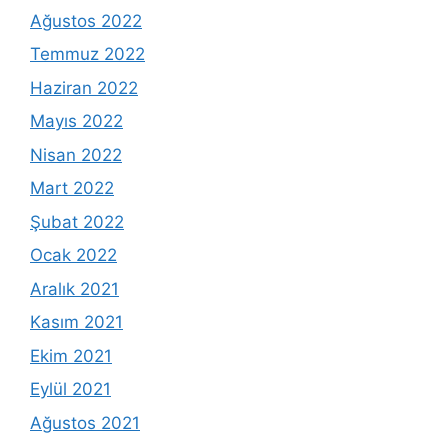
Ağustos 2022
Temmuz 2022
Haziran 2022
Mayıs 2022
Nisan 2022
Mart 2022
Şubat 2022
Ocak 2022
Aralık 2021
Kasım 2021
Ekim 2021
Eylül 2021
Ağustos 2021