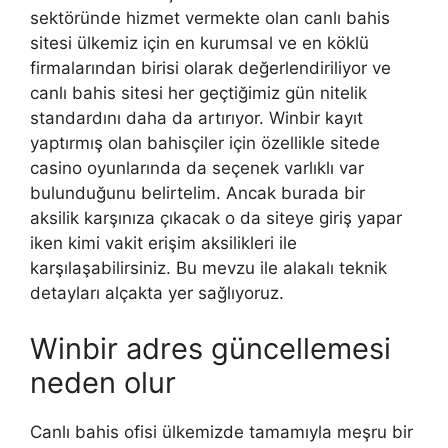
sektöründe hizmet vermekte olan canlı bahis
sitesi ülkemiz için en kurumsal ve en köklü
firmalarından birisi olarak değerlendiriliyor ve
canlı bahis sitesi her geçtiğimiz gün nitelik
standardını daha da artırıyor. Winbir kayıt
yaptırmış olan bahisçiler için özellikle sitede
casino oyunlarında da seçenek varlıklı var
bulunduğunu belirtelim. Ancak burada bir
aksilik karşınıza çıkacak o da siteye giriş yapar
iken kimi vakit erişim aksilikleri ile
karşılaşabilirsiniz. Bu mevzu ile alakalı teknik
detayları alçakta yer sağlıyoruz.
Winbir adres güncellemesi
neden olur
Canlı bahis ofisi ülkemizde tamamıyla meşru bir