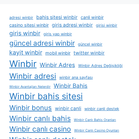
bahis sitesi winbir
canli winbir
adresi winbir
giris adresi winbir
casino sitesi winbir
girisi winbir
giris winbir
giris yap winbir
güncel adresi winbir
güncel winbir
kayit winbir
twitter winbir
mobil winbir
Winbir
Winbir Adres
Winbir Adres Değişikliği
Winbir adresi
winbir ana sayfası
Winbir Bahis
Winbir Avantajları Nelerdir
Winbir bahis sitesi
Winbir bonus
winbir canli
winbir canli destek
Winbir canlı bahis
Winbir Canlı Bahis Oranları
Winbir canlı casino
Winbir Canlı Casino Oyunları