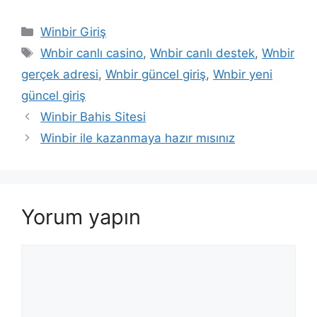
Kategoriler
Winbir Giriş
Etiketler
Wnbir canlı casino
,
Wnbir canlı destek
,
Wnbir
gerçek adresi
,
Wnbir güncel giriş
,
Wnbir yeni
güncel giriş
Yazı
Winbir Bahis Sitesi
dolaşımı
Winbir ile kazanmaya hazır mısınız
Yorum yapın
Yorum