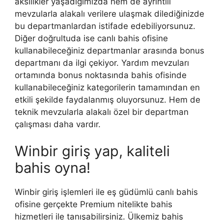
aksilikler yaşadığımızda hem de ayrıntılı
mevzularla alakalı verilere ulaşmak dilediğinizde
bu departmanlardan istifade edebiliyorsunuz.
Diğer doğrultuda ise canlı bahis ofisine
kullanabileceğiniz departmanlar arasında bonus
departmanı da ilgi çekiyor. Yardım mevzuları
ortamında bonus noktasında bahis ofisinde
kullanabileceğiniz kategorilerin tamamından en
etkili şekilde faydalanmış oluyorsunuz. Hem de
teknik mevzularla alakalı özel bir departman
çalışması daha vardır.
Winbir giriş yap, kaliteli
bahis oyna!
Winbir giriş işlemleri ile eş güdümlü canlı bahis
ofisine gerçekte Premium nitelikte bahis
hizmetleri ile tanışabilirsiniz. Ülkemiz bahis