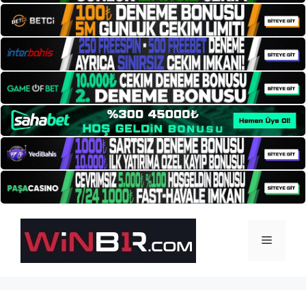
İçeriğe
atla
Menü