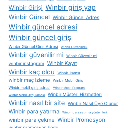
Winbir giriş yap
Winbir Girişi
Winbir Güncel
Winbir Güncel Adres
Winbir güncel adresi
Winbir güncel giriş
Winbir Güncel Giriş Adresi
Winbir Güvenilirlik
Winbir güvenilir mi
Winbir Güvenlir mi
Winbir Kayıt
winbir instagram
Winbir kaç oldu
Winbir lisansı
winbir maç izleme
Winbir Mobil Giriş
Winbir mobil giriş adresi
Winbir Mobil Programı
Winbir Müşteri Hizmetleri
Winbir Mobil Uygulaması
Winbir nasıl bir site
Winbir Nasıl Üye Olunur
Winbir para yatırma
Winbir para yatırma yöntemleri
Winbir Promosyon
winbir para çekme
winbir promosyon kodu