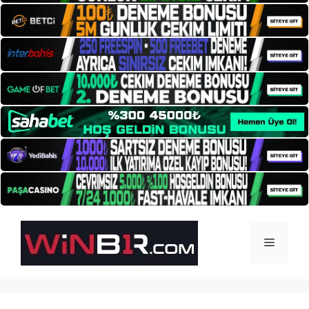
İçeriğe
atla
Menü