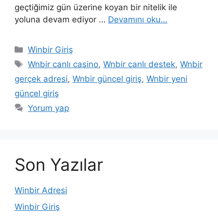
geçtiğimiz gün üzerine koyan bir nitelik ile
yoluna devam ediyor …
Devamını oku…
Kategoriler
Winbir Giriş
Etiketler
Wnbir canlı casino
,
Wnbir canlı destek
,
Wnbir
gerçek adresi
,
Wnbir güncel giriş
,
Wnbir yeni
güncel giriş
Yorum yap
Son Yazılar
Winbir Adresi
Winbir Giriş