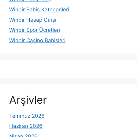
Winbir Bahis Kategorileri
Winbir Hesap Girişi
Winbir Spor Ücretleri
Winbir Casino Bahisleri
Arşivler
Temmuz 2026
Haziran 2026
Nisan 2026