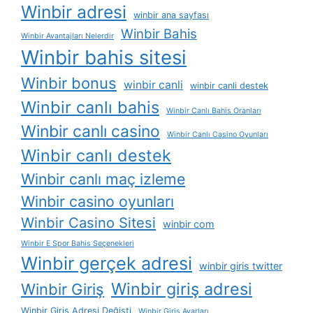
Winbir adresi
winbir ana sayfası
Winbir Bahis
Winbir Avantajları Nelerdir
Winbir bahis sitesi
Winbir bonus
winbir canli
winbir canli destek
Winbir canlı bahis
Winbir Canlı Bahis Oranları
Winbir canlı casino
Winbir Canlı Casino Oyunları
Winbir canlı destek
Winbir canlı maç izleme
Winbir casino oyunları
Winbir Casino Sitesi
winbir com
Winbir E Spor Bahis Seçenekleri
Winbir gerçek adresi
winbir giris twitter
Winbir giriş adresi
Winbir Giriş
Winbir Giriş Adresi Değişti
Winbir Giriş Ayarları