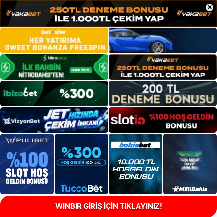
×
WINBIR GİRİŞ İÇİN TIKLAYINIZ!