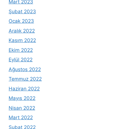
Mart 2023
Şubat 2023
Ocak 2023
Aralık 2022
Kasım 2022
Ekim 2022
Eylül 2022
Ağustos 2022
Temmuz 2022
Haziran 2022
Mayıs 2022
Nisan 2022
Mart 2022
Şubat 2022