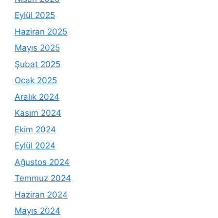
Eylül 2025
Haziran 2025
Mayıs 2025
Şubat 2025
Ocak 2025
Aralık 2024
Kasım 2024
Ekim 2024
Eylül 2024
Ağustos 2024
Temmuz 2024
Haziran 2024
Mayıs 2024