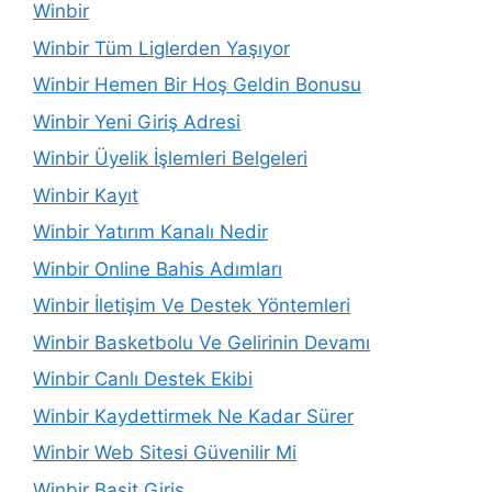
Winbir
Winbir Tüm Liglerden Yaşıyor
Winbir Hemen Bir Hoş Geldin Bonusu
Winbir Yeni Giriş Adresi
Winbir Üyelik İşlemleri Belgeleri
Winbir Kayıt
Winbir Yatırım Kanalı Nedir
Winbir Online Bahis Adımları
Winbir İletişim Ve Destek Yöntemleri
Winbir Basketbolu Ve Gelirinin Devamı
Winbir Canlı Destek Ekibi
Winbir Kaydettirmek Ne Kadar Sürer
Winbir Web Sitesi Güvenilir Mi
Winbir Basit Giriş