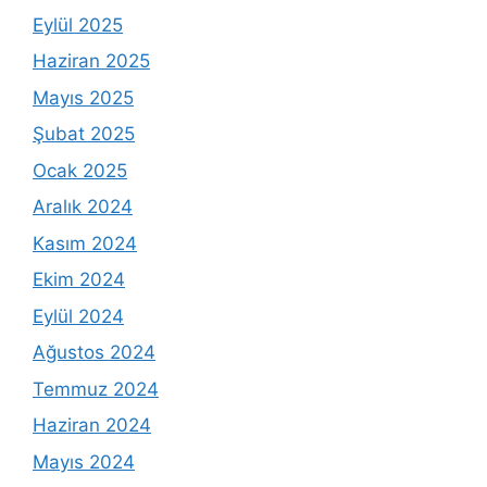
Eylül 2025
Haziran 2025
Mayıs 2025
Şubat 2025
Ocak 2025
Aralık 2024
Kasım 2024
Ekim 2024
Eylül 2024
Ağustos 2024
Temmuz 2024
Haziran 2024
Mayıs 2024