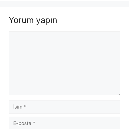
Yorum yapın
Yorum
İsim
E-
posta