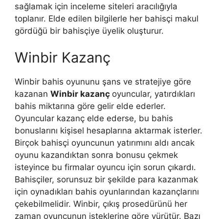
sağlamak için inceleme siteleri aracılığıyla
toplanır. Elde edilen bilgilerle her bahisçi makul
gördüğü bir bahisçiye üyelik oluşturur.
Winbir Kazanç
Winbir bahis oyununu şans ve stratejiye göre
kazanan
Winbir kazanç
oyuncular, yatırdıkları
bahis miktarına göre gelir elde ederler.
Oyuncular kazanç elde ederse, bu bahis
bonuslarını kişisel hesaplarına aktarmak isterler.
Birçok bahisçi oyuncunun yatırımını aldı ancak
oyunu kazandıktan sonra bonusu çekmek
isteyince bu firmalar oyuncu için sorun çıkardı.
Bahisçiler, sorunsuz bir şekilde para kazanmak
için oynadıkları bahis oyunlarından kazançlarını
çekebilmelidir. Winbir, çıkış prosedürünü her
zaman oyuncunun isteklerine göre yürütür. Bazı