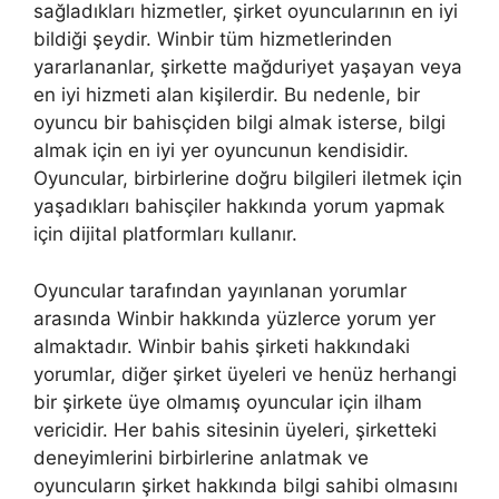
sağladıkları hizmetler, şirket oyuncularının en iyi
bildiği şeydir. Winbir tüm hizmetlerinden
yararlananlar, şirkette mağduriyet yaşayan veya
en iyi hizmeti alan kişilerdir. Bu nedenle, bir
oyuncu bir bahisçiden bilgi almak isterse, bilgi
almak için en iyi yer oyuncunun kendisidir.
Oyuncular, birbirlerine doğru bilgileri iletmek için
yaşadıkları bahisçiler hakkında yorum yapmak
için dijital platformları kullanır.
Oyuncular tarafından yayınlanan yorumlar
arasında Winbir hakkında yüzlerce yorum yer
almaktadır. Winbir bahis şirketi hakkındaki
yorumlar, diğer şirket üyeleri ve henüz herhangi
bir şirkete üye olmamış oyuncular için ilham
vericidir. Her bahis sitesinin üyeleri, şirketteki
deneyimlerini birbirlerine anlatmak ve
oyuncuların şirket hakkında bilgi sahibi olmasını