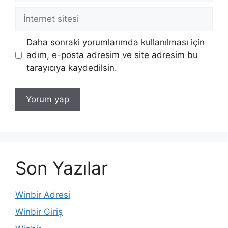
İnternet
sitesi
Daha sonraki yorumlarımda kullanılması için
adım, e-posta adresim ve site adresim bu
tarayıcıya kaydedilsin.
Son Yazılar
Winbir Adresi
Winbir Giriş