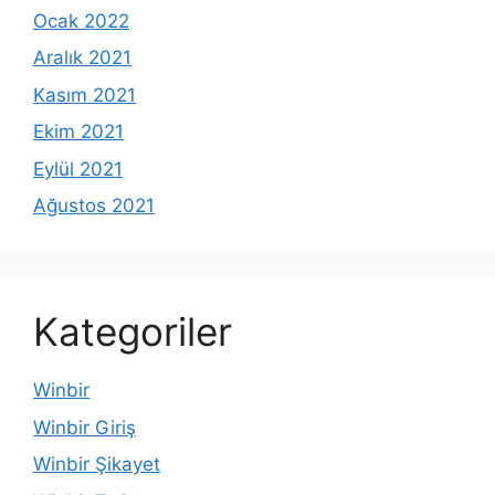
Ocak 2022
Aralık 2021
Kasım 2021
Ekim 2021
Eylül 2021
Ağustos 2021
Kategoriler
Winbir
Winbir Giriş
Winbir Şikayet