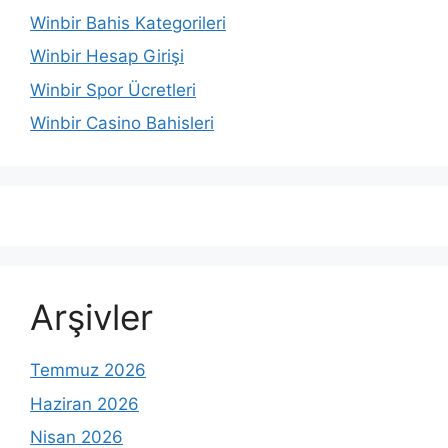
Winbir Bahis Kategorileri
Winbir Hesap Girişi
Winbir Spor Ücretleri
Winbir Casino Bahisleri
Arşivler
Temmuz 2026
Haziran 2026
Nisan 2026