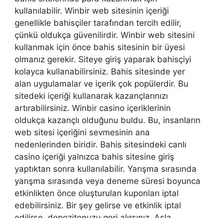
kullanılabilir. Winbir web sitesinin içeriği
genellikle bahisçiler tarafından tercih edilir,
çünkü oldukça güvenilirdir. Winbir web sitesini
kullanmak için önce bahis sitesinin bir üyesi
olmanız gerekir. Siteye giriş yaparak bahisçiyi
kolayca kullanabilirsiniz. Bahis sitesinde yer
alan uygulamalar ve içerik çok popülerdir. Bu
sitedeki içeriği kullanarak kazançlarınızı
artırabilirsiniz. Winbir casino içeriklerinin
oldukça kazançlı olduğunu buldu. Bu, insanların
web sitesi içeriğini sevmesinin ana
nedenlerinden biridir. Bahis sitesindeki canlı
casino içeriği yalnızca bahis sitesine giriş
yaptıktan sonra kullanılabilir. Yarışma sırasında
yarışma sırasında veya deneme süresi boyunca
etkinlikten önce oluşturulan kuponları iptal
edebilirsiniz. Bir şey gelirse ve etkinlik iptal
edilirse, depozitonuzu geri alırsınız. Asla