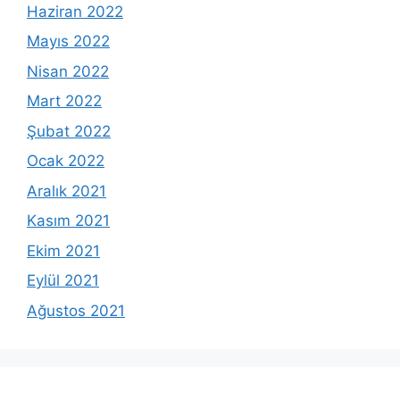
Haziran 2022
Mayıs 2022
Nisan 2022
Mart 2022
Şubat 2022
Ocak 2022
Aralık 2021
Kasım 2021
Ekim 2021
Eylül 2021
Ağustos 2021