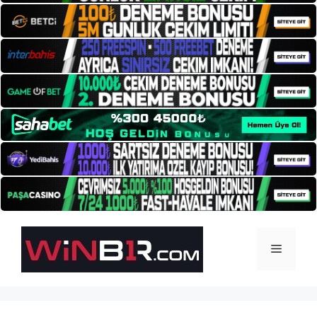
İçeriğe
atla
Menü