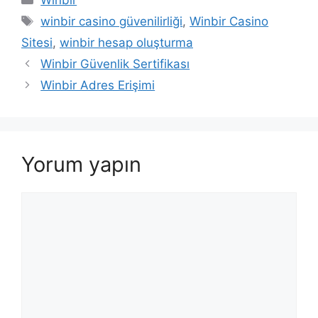
Etiketler
winbir casino güvenilirliği
,
Winbir Casino
Sitesi
,
winbir hesap oluşturma
Yazı
Winbir Güvenlik Sertifikası
dolaşımı
Winbir Adres Erişimi
Yorum yapın
Yorum