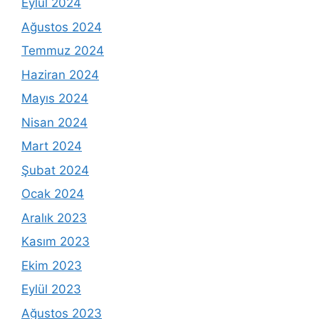
Eylül 2024
Ağustos 2024
Temmuz 2024
Haziran 2024
Mayıs 2024
Nisan 2024
Mart 2024
Şubat 2024
Ocak 2024
Aralık 2023
Kasım 2023
Ekim 2023
Eylül 2023
Ağustos 2023