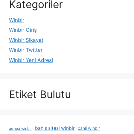
Kategoriler
Winbir
Winbir Giriş
Winbir Şikayet
Winbir Twitter
Winbir Yeni Adresi
Etiket Bulutu
bahis sitesi winbir
canli winbir
adresi winbir