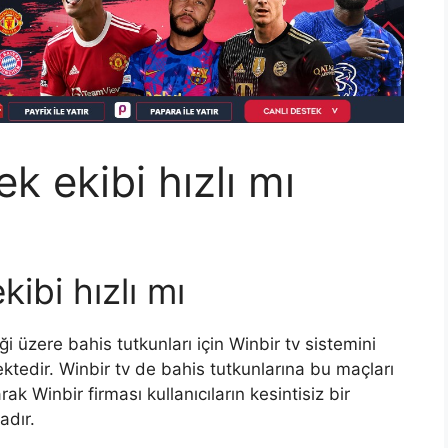
k ekibi hızlı mı
kibi hızlı mı
iği üzere bahis tutkunları için Winbir tv sistemini
ektedir. Winbir tv de bahis tutkunlarına bu maçları
k Winbir firması kullanıcıların kesintisiz bir
adır.