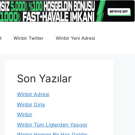
t
Winbir Twitter
Winbir Yeni Adresi
Son Yazılar
Winbir Adresi
Winbir Giriş
Winbir
Winbir Tüm Liglerden Yaşıyor
Winbir Hemen Bir Hoş Geldin