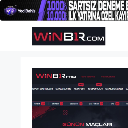
İçeriğe
atla