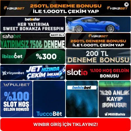
×
WINBIR GİRİŞ İÇİN TIKLAYINIZ!