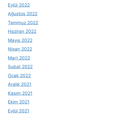
Eylül 2022
Ağustos 2022
Temmuz 2022
Haziran 2022
Mayıs 2022
Nisan 2022
Mart 2022
Şubat 2022
Ocak 2022
Aralık 2021
Kasım 2021
Ekim 2021
Eylül 2021