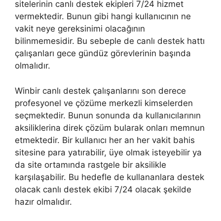
sitelerinin canlı destek ekipleri 7/24 hizmet
vermektedir. Bunun gibi hangi kullanıcının ne
vakit neye gereksinimi olacağının
bilinmemesidir. Bu sebeple de canlı destek hattı
çalışanları gece gündüz görevlerinin başında
olmalıdır.
Winbir canlı destek çalışanlarını son derece
profesyonel ve çözüme merkezli kimselerden
seçmektedir. Bunun sonunda da kullanıcılarının
aksiliklerina direk çözüm bularak onları memnun
etmektedir. Bir kullanıcı her an her vakit bahis
sitesine para yatırabilir, üye olmak isteyebilir ya
da site ortamında rastgele bir aksilikle
karşılaşabilir. Bu hedefle de kullananlara destek
olacak canlı destek ekibi 7/24 olacak şekilde
hazır olmalıdır.