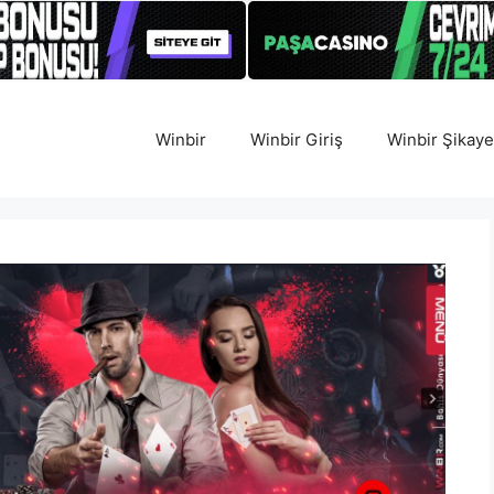
Winbir
Winbir Giriş
Winbir Şikaye