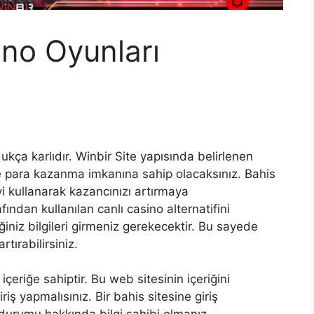
ino Oyunları
kça karlıdır. Winbir Site yapısında belirlenen
 para kazanma imkanına sahip olacaksınız. Bahis
eyi kullanarak kazancınızı artırmaya
fından kullanılan canlı casino alternatifini
iğiniz bilgileri girmeniz gerekecektir. Bu sayede
rtırabilirsiniz.
içeriğe sahiptir. Bu web sitesinin içeriğini
iş yapmalısınız. Bir bahis sitesine giriş