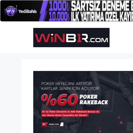
İçeriğe
atla