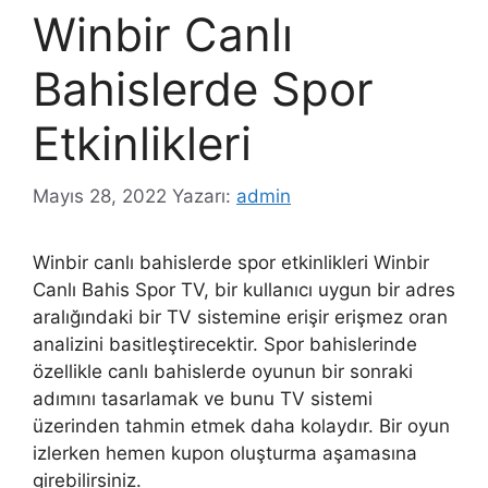
Winbir Canlı
Bahislerde Spor
Etkinlikleri
Mayıs 28, 2022
Yazarı:
admin
Winbir canlı bahislerde spor etkinlikleri Winbir
Canlı Bahis Spor TV, bir kullanıcı uygun bir adres
aralığındaki bir TV sistemine erişir erişmez oran
analizini basitleştirecektir. Spor bahislerinde
özellikle canlı bahislerde oyunun bir sonraki
adımını tasarlamak ve bunu TV sistemi
üzerinden tahmin etmek daha kolaydır. Bir oyun
izlerken hemen kupon oluşturma aşamasına
girebilirsiniz.