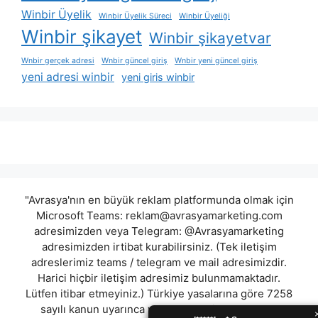
Winbir Üyelik
Winbir Üyelik Süreci
Winbir Üyeliği
Winbir şikayet
Winbir şikayetvar
Wnbir gerçek adresi
Wnbir güncel giriş
Wnbir yeni güncel giriş
yeni adresi winbir
yeni giris winbir
"Avrasya'nın en büyük reklam platformunda olmak için
Microsoft Teams:
reklam@avrasyamarketing.com
adresimizden veya Telegram: @Avrasyamarketing
adresimizden irtibat kurabilirsiniz. (Tek iletişim
adreslerimiz teams / telegram ve mail adresimizdir.
Harici hiçbir iletişim adresimiz bulunmamaktadır.
Lütfen itibar etmeyiniz.) Türkiye yasalarına göre 7258
sayılı kanun uyarınca yasa dışı bahis oynamanın