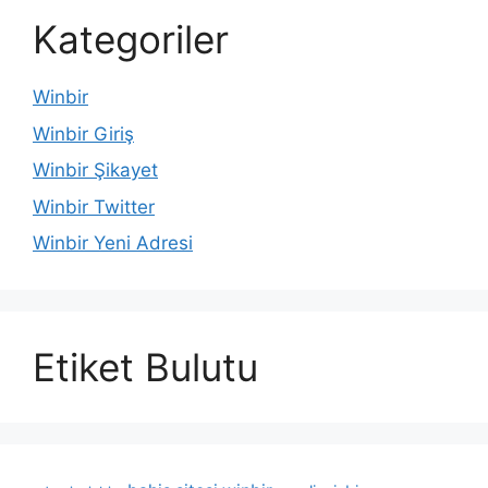
Kategoriler
Winbir
Winbir Giriş
Winbir Şikayet
Winbir Twitter
Winbir Yeni Adresi
Etiket Bulutu