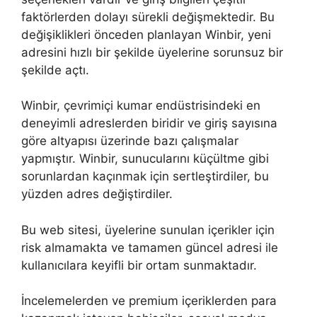
faktörlerden dolayı sürekli değişmektedir. Bu
değişiklikleri önceden planlayan Winbir, yeni
adresini hızlı bir şekilde üyelerine sorunsuz bir
şekilde açtı.
Winbir, çevrimiçi kumar endüstrisindeki en
deneyimli adreslerden biridir ve giriş sayısına
göre altyapısı üzerinde bazı çalışmalar
yapmıştır. Winbir, sunucularını küçültme gibi
sorunlardan kaçınmak için sertleştirdiler, bu
yüzden adres değiştirdiler.
Bu web sitesi, üyelerine sunulan içerikler için
risk almamakta ve tamamen güncel adresi ile
kullanıcılara keyifli bir ortam sunmaktadır.
İncelemelerden ve premium içeriklerden para