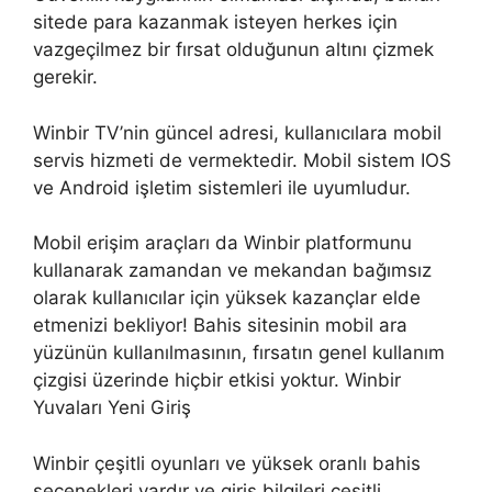
sitede para kazanmak isteyen herkes için
vazgeçilmez bir fırsat olduğunun altını çizmek
gerekir.
Winbir TV’nin güncel adresi, kullanıcılara mobil
servis hizmeti de vermektedir. Mobil sistem IOS
ve Android işletim sistemleri ile uyumludur.
Mobil erişim araçları da Winbir platformunu
kullanarak zamandan ve mekandan bağımsız
olarak kullanıcılar için yüksek kazançlar elde
etmenizi bekliyor! Bahis sitesinin mobil ara
yüzünün kullanılmasının, fırsatın genel kullanım
çizgisi üzerinde hiçbir etkisi yoktur. Winbir
Yuvaları Yeni Giriş
Winbir çeşitli oyunları ve yüksek oranlı bahis
seçenekleri vardır ve giriş bilgileri çeşitli