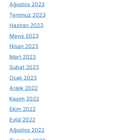
Ağustos 2023
Temmuz 2023
Haziran 2023
Mayıs 2023
Nisan 2023
Mart 2023
Şubat 2023
Ocak 2023
Aralık 2022
Kasım 2022
Ekim 2022
Eylül 2022
Ağustos 2022