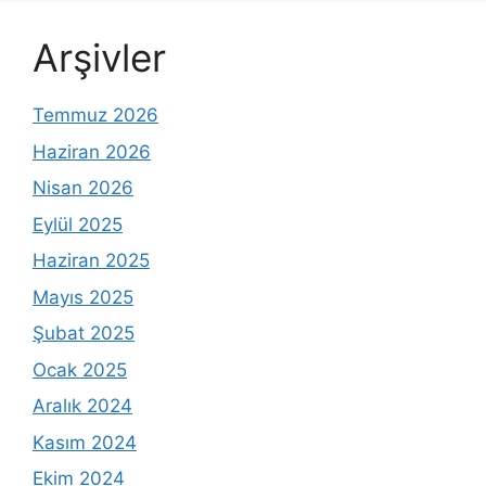
Arşivler
Temmuz 2026
Haziran 2026
Nisan 2026
Eylül 2025
Haziran 2025
Mayıs 2025
Şubat 2025
Ocak 2025
Aralık 2024
Kasım 2024
Ekim 2024