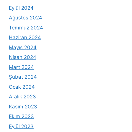
Eylül 2024
Ağustos 2024
Temmuz 2024
Haziran 2024
Mayıs 2024
Nisan 2024
Mart 2024
Şubat 2024
Ocak 2024
Aralık 2023
Kasım 2023
Ekim 2023
Eylül 2023