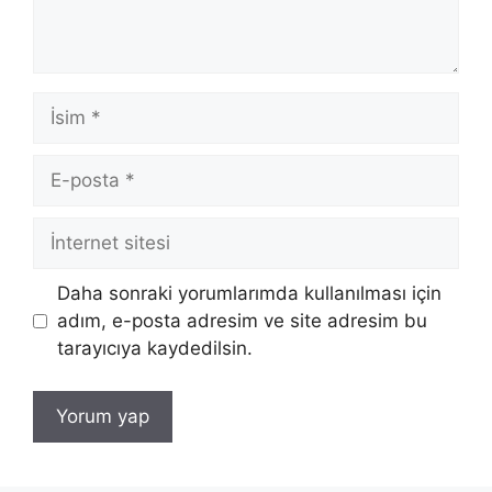
İsim
E-
posta
İnternet
sitesi
Daha sonraki yorumlarımda kullanılması için
adım, e-posta adresim ve site adresim bu
tarayıcıya kaydedilsin.