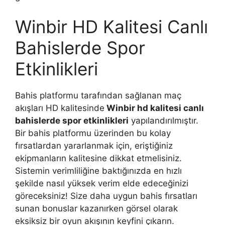
Winbir HD Kalitesi Canlı
Bahislerde Spor
Etkinlikleri
Bahis platformu tarafından sağlanan maç
akışları HD kalitesinde
Winbir hd kalitesi canlı
bahislerde spor etkinlikleri
yapılandırılmıştır.
Bir bahis platformu üzerinden bu kolay
fırsatlardan yararlanmak için, eriştiğiniz
ekipmanların kalitesine dikkat etmelisiniz.
Sistemin verimliliğine baktığınızda en hızlı
şekilde nasıl yüksek verim elde edeceğinizi
göreceksiniz! Size daha uygun bahis fırsatları
sunan bonuslar kazanırken görsel olarak
eksiksiz bir oyun akışının keyfini çıkarın.