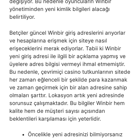
değişiyor. Bu nedenle oyuncuların Winbir
yönetiminden yeni kimlik bilgileri alacağı
belirtiliyor.
Betçiler güncel Winbir giriş adreslerini arıyorlar
ve hesaplarına erişmek için siteye nasıl
erişeceklerini merak ediyorlar. Tabii ki Winbir
yeni giriş adresi ile ilgili bir açıklama yapmış ve
üyelere adres bilgisi vermeyi ihmal etmemiştir.
Bu nedenle, çevrimiçi casino tutkunlarının sitede
her zaman eğlenceli bir şekilde para kazanmak
ve zaman geçirmek için bir alan adresine sahip
olmaları şarttır. Lokasyon artık yeni adresinde
sorunsuz çalışmaktadır. Bu bilgiler Winbir hem
kalite hem de müşteri sayısı açısından
beklentileri karşılaması için yeterlidir.
Öncelikle yeni adresinizi bilmiyorsanız