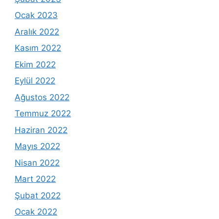
Ocak 2023
Aralık 2022
Kasım 2022
Ekim 2022
Eylül 2022
Ağustos 2022
Temmuz 2022
Haziran 2022
Mayıs 2022
Nisan 2022
Mart 2022
Şubat 2022
Ocak 2022