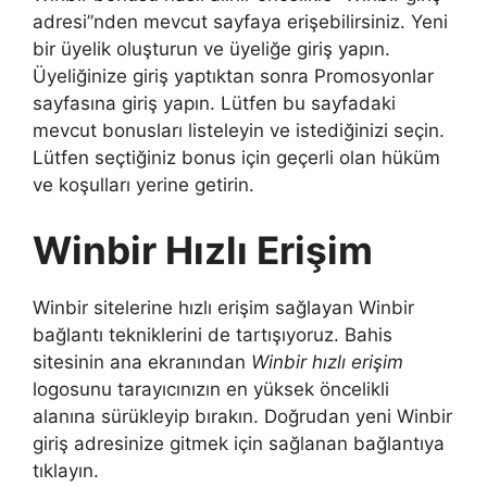
adresi”nden mevcut sayfaya erişebilirsiniz. Yeni
bir üyelik oluşturun ve üyeliğe giriş yapın.
Üyeliğinize giriş yaptıktan sonra Promosyonlar
sayfasına giriş yapın. Lütfen bu sayfadaki
mevcut bonusları listeleyin ve istediğinizi seçin.
Lütfen seçtiğiniz bonus için geçerli olan hüküm
ve koşulları yerine getirin.
Winbir Hızlı Erişim
Winbir sitelerine hızlı erişim sağlayan Winbir
bağlantı tekniklerini de tartışıyoruz. Bahis
sitesinin ana ekranından
Winbir hızlı erişim
logosunu tarayıcınızın en yüksek öncelikli
alanına sürükleyip bırakın. Doğrudan yeni Winbir
giriş adresinize gitmek için sağlanan bağlantıya
tıklayın.