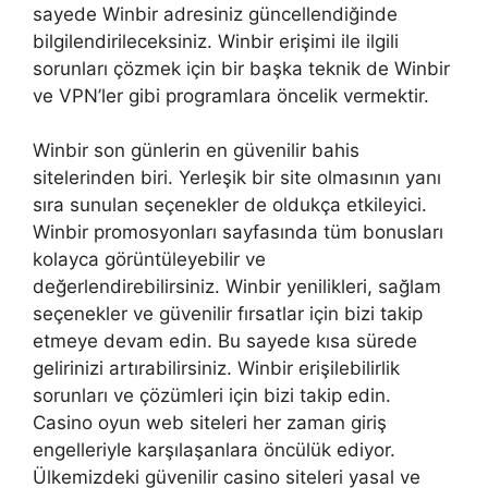
sayede Winbir adresiniz güncellendiğinde
bilgilendirileceksiniz. Winbir erişimi ile ilgili
sorunları çözmek için bir başka teknik de Winbir
ve VPN’ler gibi programlara öncelik vermektir.
Winbir son günlerin en güvenilir bahis
sitelerinden biri. Yerleşik bir site olmasının yanı
sıra sunulan seçenekler de oldukça etkileyici.
Winbir promosyonları sayfasında tüm bonusları
kolayca görüntüleyebilir ve
değerlendirebilirsiniz. Winbir yenilikleri, sağlam
seçenekler ve güvenilir fırsatlar için bizi takip
etmeye devam edin. Bu sayede kısa sürede
gelirinizi artırabilirsiniz. Winbir erişilebilirlik
sorunları ve çözümleri için bizi takip edin.
Casino oyun web siteleri her zaman giriş
engelleriyle karşılaşanlara öncülük ediyor.
Ülkemizdeki güvenilir casino siteleri yasal ve