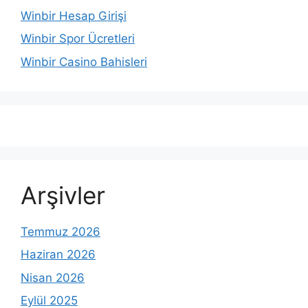
Winbir Hesap Girişi
Winbir Spor Ücretleri
Winbir Casino Bahisleri
Arşivler
Temmuz 2026
Haziran 2026
Nisan 2026
Eylül 2025