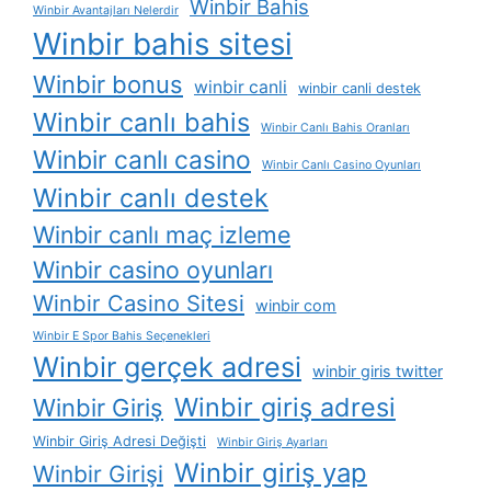
Winbir Bahis
Winbir Avantajları Nelerdir
Winbir bahis sitesi
Winbir bonus
winbir canli
winbir canli destek
Winbir canlı bahis
Winbir Canlı Bahis Oranları
Winbir canlı casino
Winbir Canlı Casino Oyunları
Winbir canlı destek
Winbir canlı maç izleme
Winbir casino oyunları
Winbir Casino Sitesi
winbir com
Winbir E Spor Bahis Seçenekleri
Winbir gerçek adresi
winbir giris twitter
Winbir giriş adresi
Winbir Giriş
Winbir Giriş Adresi Değişti
Winbir Giriş Ayarları
Winbir giriş yap
Winbir Girişi