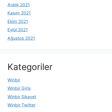
Aralık 2021
Kasım 2021
Ekim 2021
Eylül 2021
Ağustos 2021
Kategoriler
Winbir
Winbir Giriş
Winbir Şikayet
Winbir Twitter