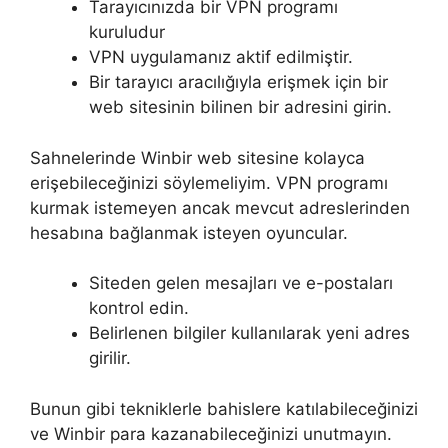
Tarayıcınızda bir VPN programı
kuruludur
VPN uygulamanız aktif edilmiştir.
Bir tarayıcı aracılığıyla erişmek için bir
web sitesinin bilinen bir adresini girin.
Sahnelerinde Winbir web sitesine kolayca
erişebileceğinizi söylemeliyim. VPN programı
kurmak istemeyen ancak mevcut adreslerinden
hesabına bağlanmak isteyen oyuncular.
Siteden gelen mesajları ve e-postaları
kontrol edin.
Belirlenen bilgiler kullanılarak yeni adres
girilir.
Bunun gibi tekniklerle bahislere katılabileceğinizi
ve Winbir para kazanabileceğinizi unutmayın.