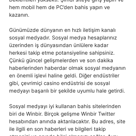
hem mobil hem de PC’den bahis yapın ve
kazanın.
Günümüzde dünyanın en hızlı iletişim kanalı
sosyal medyadır. Sosyal medya hesaplarınız
üzerinden iş dünyasından ünlülere kadar
herkesi takip etme potansiyeline sahipsiniz.
Çünkü güncel gelişmelerden ve son dakika
haberlerinden haberdar olmak sosyal medyanın
en önemli işlevi haline geldi. Diğer endüstriler
gibi, çevrimiçi casino endüstrisi de sosyal
medyayı başarılı bir şekilde uyumlu hale getirdi.
Sosyal medyayı iyi kullanan bahis sitelerinden
biri de Winbir. Birçok gelişme Winbir Twitter
hesabından anında aktarılacaktır. Bu adres, site
ile ilgili en son haberleri ve bilgileri takip