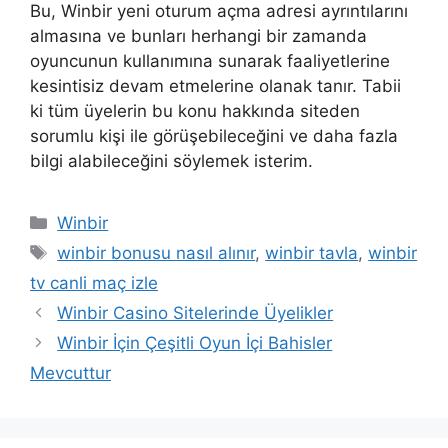
Bu, Winbir yeni oturum açma adresi ayrıntılarını
almasına ve bunları herhangi bir zamanda
oyuncunun kullanımına sunarak faaliyetlerine
kesintisiz devam etmelerine olanak tanır. Tabii
ki tüm üyelerin bu konu hakkında siteden
sorumlu kişi ile görüşebileceğini ve daha fazla
bilgi alabileceğini söylemek isterim.
Kategoriler
Winbir
Etiketler
winbir bonusu nasıl alınır
,
winbir tavla
,
winbir
tv canli maç izle
Yazı
Winbir Casino Sitelerinde Üyelikler
dolaşımı
Winbir İçin Çeşitli Oyun İçi Bahisler
Mevcuttur