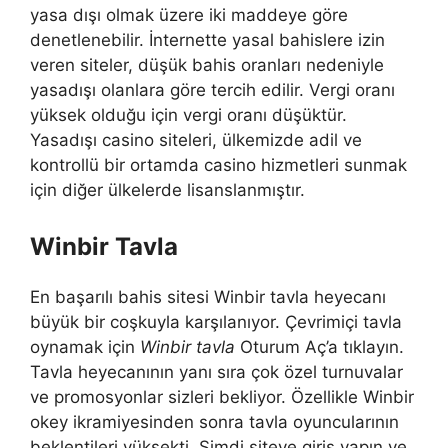
yasa dışı olmak üzere iki maddeye göre
denetlenebilir. İnternette yasal bahislere izin
veren siteler, düşük bahis oranları nedeniyle
yasadışı olanlara göre tercih edilir. Vergi oranı
yüksek olduğu için vergi oranı düşüktür.
Yasadışı casino siteleri, ülkemizde adil ve
kontrollü bir ortamda casino hizmetleri sunmak
için diğer ülkelerde lisanslanmıştır.
Winbir Tavla
En başarılı bahis sitesi Winbir tavla heyecanı
büyük bir coşkuyla karşılanıyor. Çevrimiçi tavla
oynamak için
Winbir tavla
Oturum Aç’a tıklayın.
Tavla heyecanının yanı sıra çok özel turnuvalar
ve promosyonlar sizleri bekliyor. Özellikle Winbir
okey ikramiyesinden sonra tavla oyuncularının
beklentileri yüksekti. Şimdi siteye giriş yapın ve