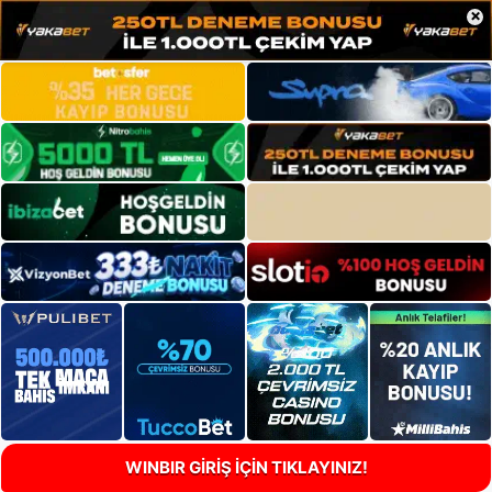
×
WINBIR GİRİŞ İÇİN TIKLAYINIZ!