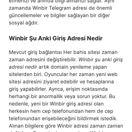
etmenizi ve anında bilgi almanızı sağlar. Aynı
zamanda Winbir Telegram adresi de önemli
güncellemeler ve bilgiler sağlayan bir diğer
sosyal ağdır.
Winbir Şu Anki Giriş Adresi Nedir
Mevcut giriş bağlantısı Her bahis sitesi zaman
zaman adresini değiştirebilir.
Winbir şu anki giriş
adresi nedir
artık domain yenileme yapan
sitelerden biri. Oyuncular her zaman yeni web
sitesi adresini ziyaret edebilir ve hesaplarına
giriş yapabilirler. Ayrıca, erişim noktasında
herhangi bir anormallik veya sorun yoktur. Bu
nedenle, yeni bir Winbir giriş adresi olan
herkesin hem cep telefonundan hem de cep
telefonundan erişebileceğini bildirmek istedik.
Alınan bilgilere göre Winbir adresi zaman zaman